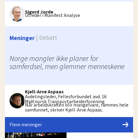
Sigurd Jorde
Utreder i Manifest Analyse
Debatt
Meninger
Norge mangler ikke planer for
samferdsel, men glemmer menneskene
Kjell-Arve Aspaas
Avdelingsleder, Fellesforbundet avd. 16
Midtnorsk Transportarbeiderforening
Når arbeidskraften blir mangelvare, rammes hele
samfunnet, skriver Kjell-Arve Aspaas.
Flere meninger