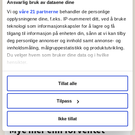
i Oslo kommune uten
Ansvarlig bruk av dataene dine
faste oppgaver
Vi og
våre 21 partnerne
behandler de personlige
opplysningene dine, f.eks. IP-nummeret ditt, ved å bruke
Ufør etter
teknologi som informasjonskapsler for å lagre og få
drapstrussel: Ventet
tilgang til informasjon på enheten din, sånn at vi kan tilby
ni år på erstatning
deg personlige annonser og innhold samt annonse- og
innholdsmåling, målgruppestatistikk og produktutvikling.
Du velger hvem som bruker dine data og i hvilke
hensikter.
Under
mer info
kan du lese om hvordan dine personlige
Tillat alle
data behandles og hvordan du kan velge hvordan de skal
brukes. Du kan hele tiden endre eller trekke tilbake ditt
samtykke fra erklæringen om informasjonskapsler.
Tilpass
LO Medias publikasjoner frifagbevegelse.no, hk-nytt.no
Øker lønna med 73.000: –
Ikke tillat
og fontene.no bruker informasjonskapsler (cookies) for å
Mye mer enn forventet
lære hvordan våre nettsider blir brukt slik at vi tilby
relevant innhold, tilpassede annonser og utarbeide