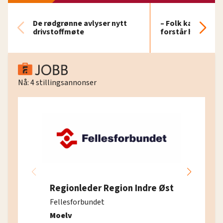
De rødgrønne avlyser nytt
– Folk kan bli sju
drivstoffmøte
forstår hvorfor
Nå:
4
stillingsannonser
Regionleder Region Indre Øst
Fellesforbundet
Moelv