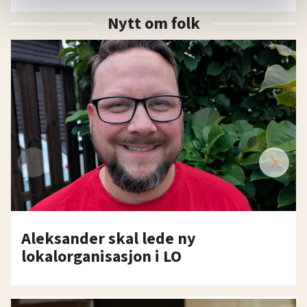
statistikk.
Nytt om folk
Vi deler bare informasjon om hvordan du bruker
nettstedet med LO Medias egne samarbeidspartnere
innenfor analyse og annonsering. Disse er angitt i
oversikten lengre ned på denne siden.
Aleksander skal lede ny
lokalorganisasjon i LO