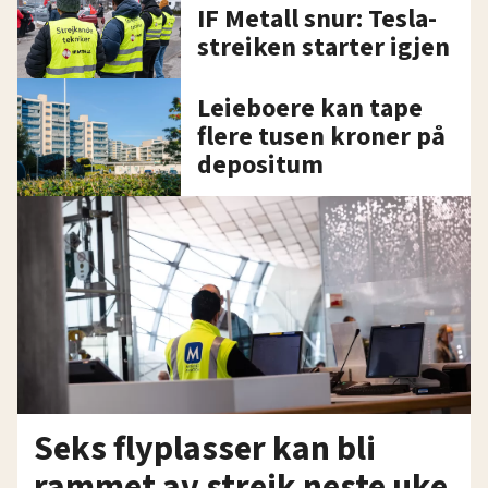
IF Metall snur: Tesla-
streiken starter igjen
Leieboere kan tape
flere tusen kroner på
depositum
Seks flyplasser kan bli
rammet av streik neste uke