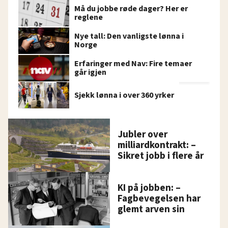
Må du jobbe røde dager? Her er
reglene
Nye tall: Den vanligste lønna i
Norge
Erfaringer med Nav: Fire temaer
går igjen
Sjekk lønna i over 360 yrker
Jubler over
milliardkontrakt: –
Sikret jobb i flere år
KI på jobben: –
Fagbevegelsen har
glemt arven sin