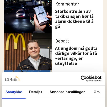
Kommentar
Storkontrollen av
taxibransjen bør få
alarmklokkene til å
gå
Debatt
At ungdom må godta
dårlige vilkår for å få
«erfaring», er
utnyttelse
Norge må ha mer
strøm. Her er
regjeringens plan
Samtykke
Detaljer
Annonseinnstillinger
Om
Hundrevis av ansatte