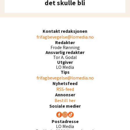
det skulle bli
Kontakt redaksjonen
frifagbevegelse@lomedia.no
Redaktør
Frode Rønning
Ansvarlig redaktør
Tor A. Godal
Utgiver
LO Media
Tips
frifagbevegelse@lomedia.no
Nyhetsfeed
RSS-feed
Annonser
Bestill her
Sosiale medier
Postadresse
LO Media