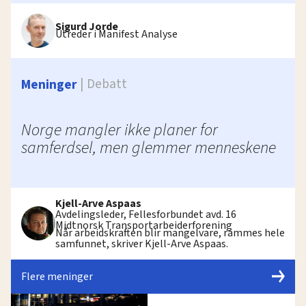
Sigurd Jorde
Utreder i Manifest Analyse
Debatt
Meninger
Norge mangler ikke planer for
samferdsel, men glemmer menneskene
Kjell-Arve Aspaas
Avdelingsleder, Fellesforbundet avd. 16
Midtnorsk Transportarbeiderforening
Når arbeidskraften blir mangelvare, rammes hele
samfunnet, skriver Kjell-Arve Aspaas.
Flere meninger