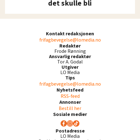
det skulle bli
Kontakt redaksjonen
frifagbevegelse@lomedia.no
Redaktør
Frode Rønning
Ansvarlig redaktør
Tor A. Godal
Utgiver
LO Media
Tips
frifagbevegelse@lomedia.no
Nyhetsfeed
RSS-feed
Annonser
Bestill her
Sosiale medier
Postadresse
LO Media