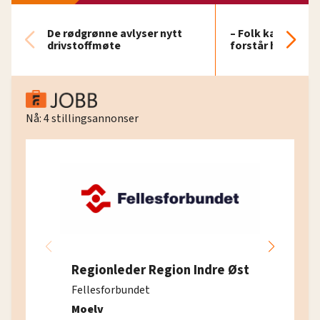
De rødgrønne avlyser nytt
– Folk kan bli sju
drivstoffmøte
forstår hvorfor
Nå:
4
stillingsannonser
Regionleder Region Indre Øst
Fellesforbundet
Moelv