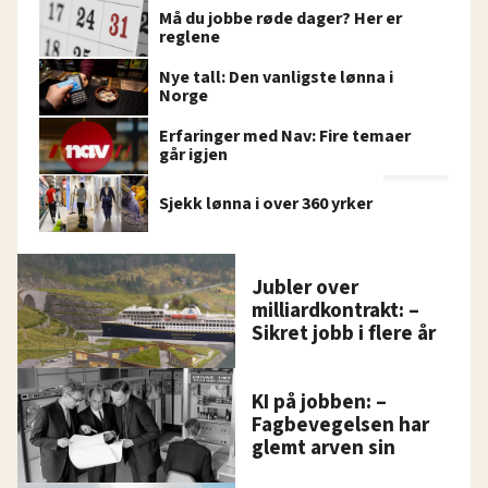
Må du jobbe røde dager? Her er
reglene
Nye tall: Den vanligste lønna i
Norge
Erfaringer med Nav: Fire temaer
går igjen
Sjekk lønna i over 360 yrker
Jubler over
milliardkontrakt: –
Sikret jobb i flere år
KI på jobben: –
Fagbevegelsen har
glemt arven sin