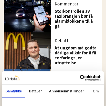
Kommentar
Storkontrollen av
taxibransjen bør få
alarmklokkene til å
gå
Debatt
At ungdom må godta
dårlige vilkår for å få
«erfaring», er
utnyttelse
Norge må ha mer
strøm. Her er
regjeringens plan
Samtykke
Detaljer
Annonseinnstillinger
Om
Hundrevis av ansatte