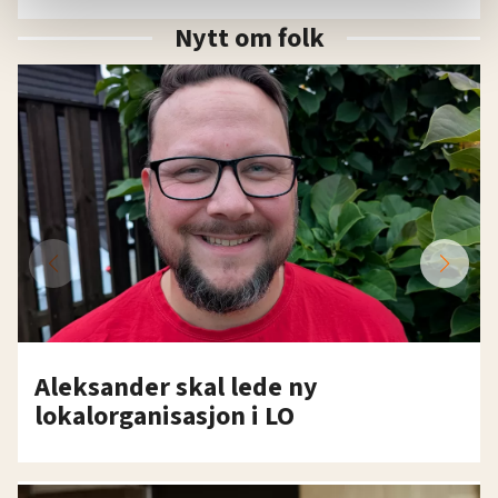
statistikk.
Nytt om folk
Vi deler bare informasjon om hvordan du bruker
nettstedet med LO Medias egne samarbeidspartnere
innenfor analyse og annonsering. Disse er angitt i
oversikten lengre ned på denne siden.
Aleksander skal lede ny
lokalorganisasjon i LO