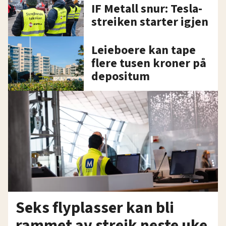
IF Metall snur: Tesla-
streiken starter igjen
Leieboere kan tape
flere tusen kroner på
depositum
Seks flyplasser kan bli
rammet av streik neste uke