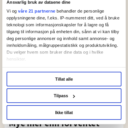
i Oslo kommune uten
Ansvarlig bruk av dataene dine
faste oppgaver
Vi og
våre 21 partnerne
behandler de personlige
opplysningene dine, f.eks. IP-nummeret ditt, ved å bruke
Ufør etter
teknologi som informasjonskapsler for å lagre og få
drapstrussel: Ventet
tilgang til informasjon på enheten din, sånn at vi kan tilby
ni år på erstatning
deg personlige annonser og innhold samt annonse- og
innholdsmåling, målgruppestatistikk og produktutvikling.
Du velger hvem som bruker dine data og i hvilke
hensikter.
Under
mer info
kan du lese om hvordan dine personlige
Tillat alle
data behandles og hvordan du kan velge hvordan de skal
brukes. Du kan hele tiden endre eller trekke tilbake ditt
samtykke fra erklæringen om informasjonskapsler.
Tilpass
LO Medias publikasjoner frifagbevegelse.no, hk-nytt.no
Øker lønna med 73.000: –
Ikke tillat
og fontene.no bruker informasjonskapsler (cookies) for å
Mye mer enn forventet
lære hvordan våre nettsider blir brukt slik at vi tilby
relevant innhold, tilpassede annonser og utarbeide