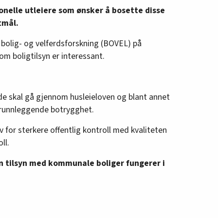
onelle utleiere som ønsker å bosette disse
tmål.
r bolig- og velferdsforskning (BOVEL) på
m boligtilsyn er interessant.
 de skal gå gjennom husleieloven og blant annet
grunnleggende botrygghet.
v for sterkere offentlig kontroll med kvaliteten
ll.
n tilsyn med kommunale boliger fungerer i