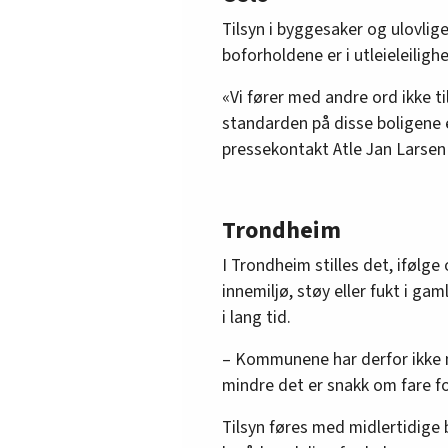
Tilsyn i byggesaker og ulovlig
boforholdene er i utleieleilighe
«Vi fører med andre ord ikke t
standarden på disse boligene e
pressekontakt Atle Jan Larsen
Trondheim
I Trondheim stilles det, ifølge 
innemiljø, støy eller fukt i g
i lang tid.
– Kommunene har derfor ikke mu
mindre det er snakk om fare for
Tilsyn føres med midlertidige b