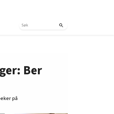
iger: Ber
peker på