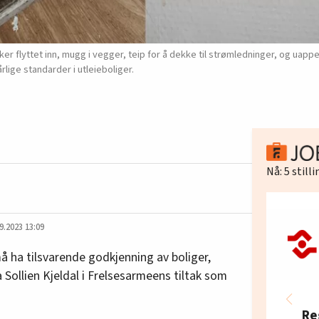
ker flyttet inn, mugg i vegger, teip for å dekke til strømledninger, og uappe
ige standarder i utleieboliger.
Nå:
5
still
9.2023 13:09
må ha tilsvarende godkjenning av boliger,
 Sollien Kjeldal i Frelsesarmeens tiltak som
Re