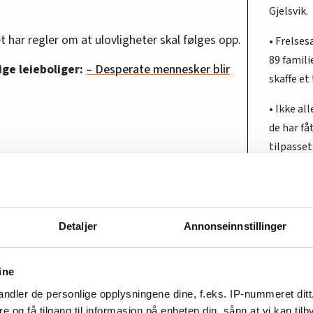
Gjelsvik.
har regler om at ulovligheter skal følges opp.
• Frelses
89 famili
ige leieboliger:
– Desperate mennesker blir
skaffe et
• Ikke al
de har få
tilpasset
eens tiltak Familiebosatt kjenner ikke til at
• Mange 
oliger.
land enn
en familie i Oslo opplevde at strømmen gikk hele
Detaljer
Annonseinnstillinger
 iskald leilighet på iskalde dager i januar.
om utleier lovet å bytte ut. Det ble ikke
ine
fra til? Og hvem sørger for at denne boligen
ndler de personlige opplysningene dine, f.eks. IP-nummeret ditt
re og få tilgang til informasjon på enheten din, sånn at vi kan ti