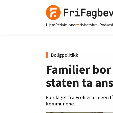
Hjem
Redaksjoner
Nyhetsbrev
Podkas
Boligpolitikk
Familier bor 
staten ta an
Forslaget fra Frelsesarmeen f
kommunene.