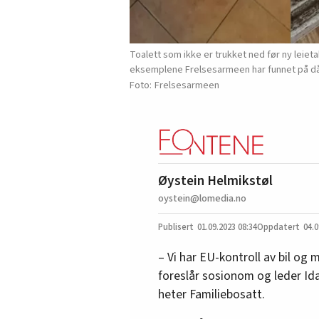
Toalett som ikke er trukket ned før ny leieta
eksemplene Frelsesarmeen har funnet på dårl
Frelsesarmeen
Øystein Helmikstøl
oystein@lomedia.no
01.09.2023
08:34
04.0
– Vi har EU-kontroll av bil og 
foreslår sosionom og leder Ida
heter Familiebosatt.