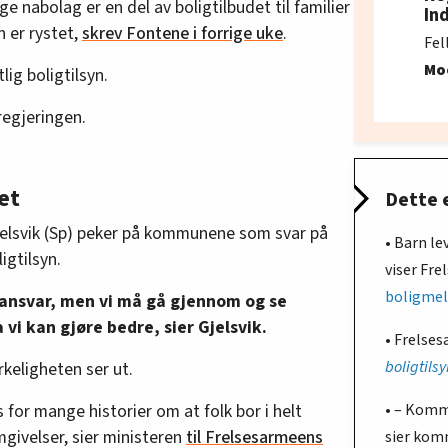
e nabolag er en del av boligtilbudet til familier
In
 er rystet,
skrev Fontene i forrige uke
.
Fel
Mo
lig boligtilsyn.
regjeringen.
et
Dette 
elsvik (Sp) peker på kommunene som svar på
• Barn le
igtilsyn.
viser Fr
boligmel
ansvar, men vi må gå gjennom og se
vi kan gjøre bedre, sier Gjelsvik.
• Frelses
boligtils
rkeligheten ser ut.
• – Komm
s for mange historier om at folk bor i helt
mgivelser, sier ministeren
til Frelsesarmeens
sier kom