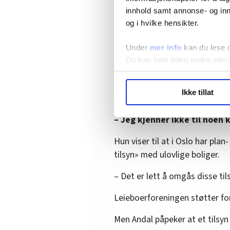
Dette var én av familiene som
innhold samt annonse- og inn
og i hvilke hensikter.
der, i leiligheten, forteller Kjel
Under
mer info
kan du lese 
Du kan hele tiden endre eller
– Lett å omgå tilsyn
Anne-Rita Andal er organisasj
LO Medias publikasjoner frif
Ikke tillat
kommenterer ministerens svar 
hvordan våre nettsider blir br
Vi deler bare informasjon o
– Jeg kjenner ikke til noen
annonsering. Disse er angitt
Hun viser til at i Oslo har pl
tilsyn» med ulovlige boliger.
– Det er lett å omgås disse til
Leieboerforeningen støtter for
Men Andal påpeker at et tilsyn 