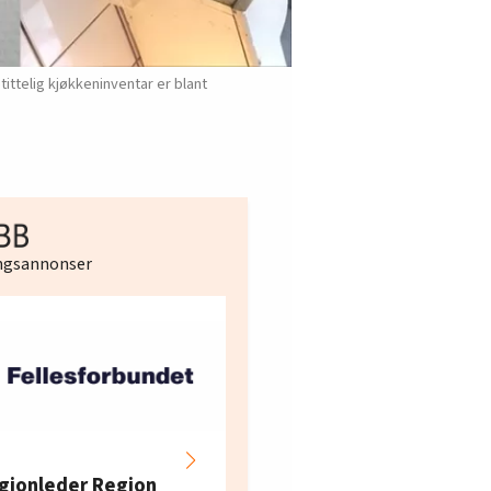
tittelig kjøkkeninventar er blant
ingsannonser
Hotell- og
restaurantarbeidern
gionleder Region