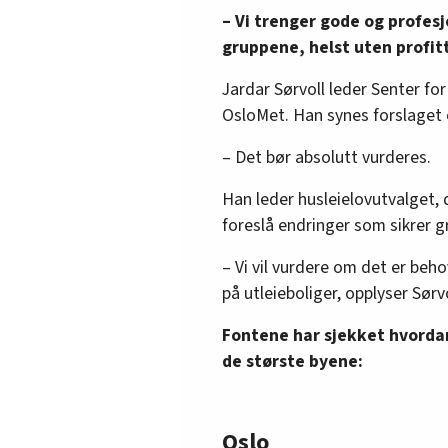
– Vi trenger gode og profesj
gruppene, helst uten profit
Jardar Sørvoll leder Senter fo
OsloMet. Han synes forslaget o
– Det bør absolutt vurderes.
Han leder husleielovutvalget,
foreslå endringer som sikrer 
– Vi vil vurdere om det er beho
på utleieboliger, opplyser Sørvo
Fontene har sjekket hvorda
de største byene:
Oslo