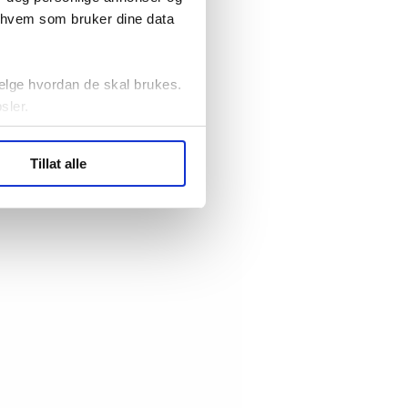
r hvem som bruker dine data
elge hvordan de skal brukes.
sler.
ler (cookies) for å lære
Tillat alle
ide statistikk.
artnere innenfor analyse og