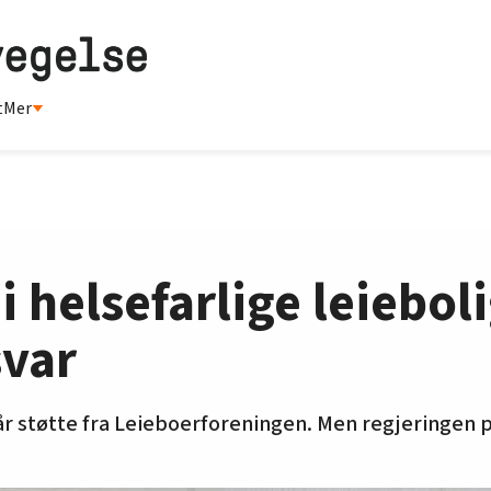
t
Mer
i helsefarlige leiebol
svar
år støtte fra Leieboerforeningen. Men regjeringen 