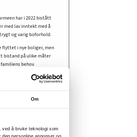
armeen har i 2022 bistått
er med lav inntekt med å
 trygt og varig boforhold.
le flyttet i nye boliger, men
tt bistand på ulike måter
 familiens behov.
har bakgrunn fra et annet
 Norge.
Om
, ved å bruke teknologi som
lby deg personlige annonser og