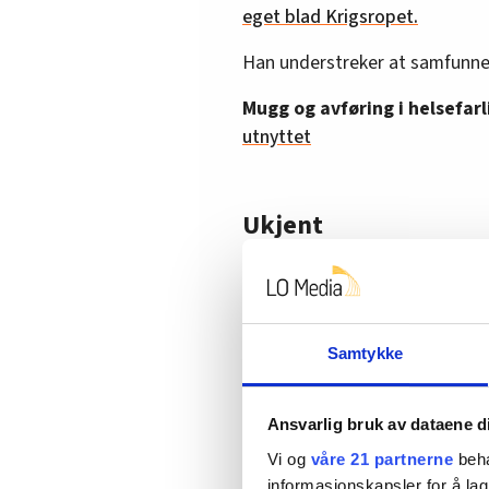
eget blad Krigsropet.
Han understreker at samfunnet 
Mugg og avføring i helsefarl
utnyttet
Ukjent
Ida Sollien Kjeldal i Frelsesarm
kommunene utfører tilsyn på b
Hun viser til et eksempel der 
Samtykke
tiden og familien våknet opp til
– Knust rute var det også, s
Ansvarlig bruk av dataene d
gjort. Hvem kunne vi melde 
Vi og
våre 21 partnerne
beha
ikke blir leid ut på nytt?
informasjonskapsler for å lag