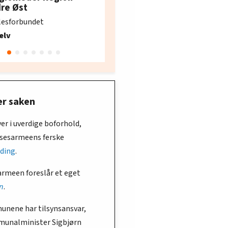
e i Oslo og Akershus
dre Øst
søker ny kontorlede
lesforbundet
Fellesforbundet avdeling
elv
10
Oslo
er saken
ver i uverdige boforhold,
elsesarmeens ferske
ding
.
armeen foreslår et eget
yn
.
unene har tilsynsansvar,
munalminister Sigbjørn