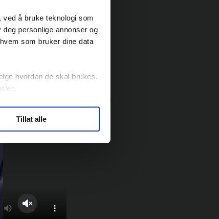
, ved å bruke teknologi som
lby deg personlige annonser og
r hvem som bruker dine data
elge hvordan de skal brukes.
sler.
ler (cookies) for å lære
Tillat alle
ide statistikk.
artnere innenfor analyse og