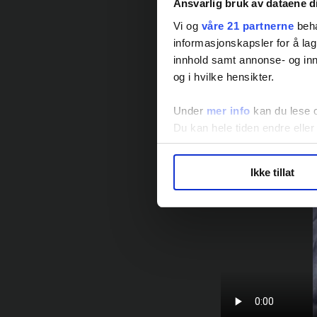
Ansvarlig bruk av dataene d
Vi og
våre 21 partnerne
beha
informasjonskapsler for å lag
innhold samt annonse- og inn
og i hvilke hensikter.
Under
mer info
kan du lese 
Du kan hele tiden endre eller
LO Medias publikasjoner frif
Ikke tillat
hvordan våre nettsider blir br
Vi deler bare informasjon o
annonsering. Disse er angitt