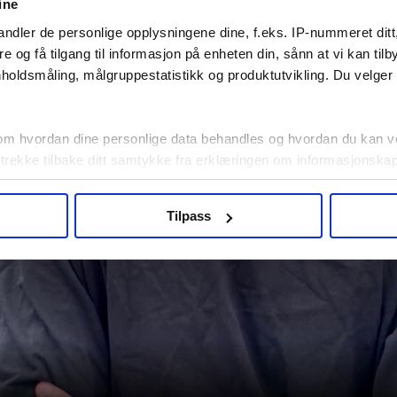
ine
ndler de personlige opplysningene dine, f.eks. IP-nummeret ditt
re og få tilgang til informasjon på enheten din, sånn at vi kan ti
holdsmåling, målgruppestatistikk og produktutvikling. Du velge
om hvordan dine personlige data behandles og hvordan du kan v
 trekke tilbake ditt samtykke fra erklæringen om informasjonskap
agbevegelse.no, hk-nytt.no og fontene.no bruker informasjonskaps
Tilpass
ukt slik at vi tilby relevant innhold, tilpassede annonser og utarbe
m hvordan du bruker nettstedet med LO Medias egne samarbeidsp
 i oversikten lengre ned på denne siden.