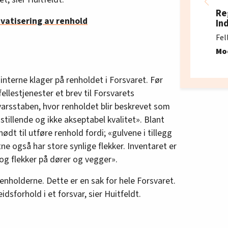
Re
ivatisering av renhold
In
Fel
Mo
interne klager på renholdet i Forsvaret. Før
llestjenester et brev til Forsvarets
varsstaben, hvor renholdet blir beskrevet som
stillende og ikke akseptabel kvalitet». Blant
ødt til utføre renhold fordi; «gulvene i tillegg
tne også har store synlige flekker. Inventaret er
 og flekker på dører og vegger».
renholderne. Dette er en sak for hele Forsvaret.
idsforhold i et forsvar, sier Huitfeldt.