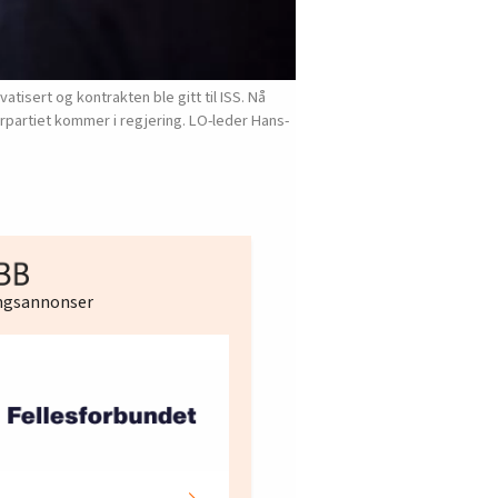
atisert og kontrakten ble gitt til ISS. Nå
erpartiet kommer i regjering. LO-leder Hans-
ingsannonser
Hotell- og