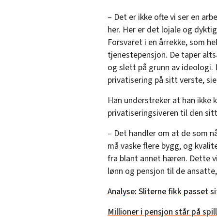
– Det er ikke ofte vi ser en ar
her. Her er det lojale og dykt
Forsvaret i en årrekke, som he
tjenestepensjon. De taper altså
og slett på grunn av ideologi. 
privatisering på sitt verste, si
Han understreker at han ikke k
privatiseringsiveren til den si
– Det handler om at de som nå 
må vaske flere bygg, og kvalit
fra blant annet hæren. Dette v
lønn og pensjon til de ansatte,
Analyse: Sliterne fikk passet s
Millioner i pensjon står på sp