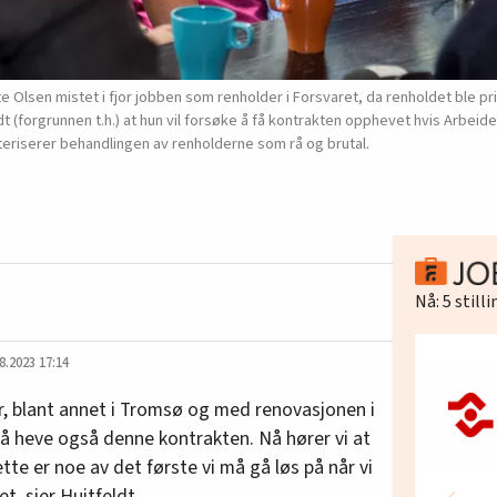
e Olsen mistet i fjor jobben som renholder i Forsvaret, da renholdet ble priv
t (forgrunnen t.h.) at hun vil forsøke å få kontrakten opphevet hvis Arbeid
kteriserer behandlingen av renholderne som rå og brutal.
Nå:
5
still
8.2023 17:14
r, blant annet i Tromsø og med renovasjonen i
r å heve også denne kontrakten. Nå hører vi at
ette er noe av det første vi må gå løs på når vi
, sier Huitfeldt.