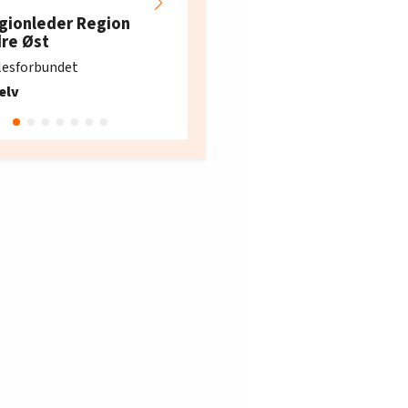
restaurantarbeidern
gionleder Region
e i Oslo og Akershus
dre Øst
søker ny kontorlede
lesforbundet
Fellesforbundet avdeling
elv
10
Oslo