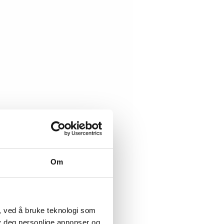
Om
, ved å bruke teknologi som
lby deg personlige annonser og