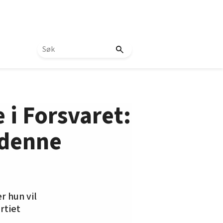
 i Forsvaret:
e denne
r hun vil
rtiet