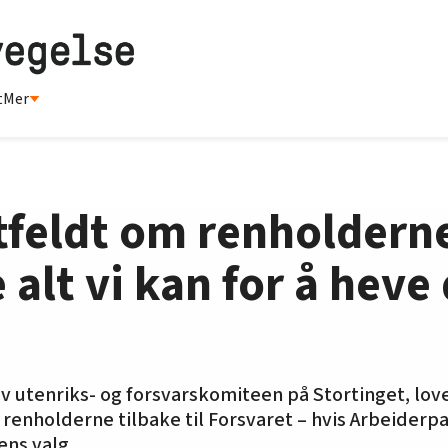
t
Mer
feldt om renholderne
 alt vi kan for å hev
av utenriks- og forsvarskomiteen på Stortinget, love
 renholderne tilbake til Forsvaret – hvis Arbeiderpa
ens valg.