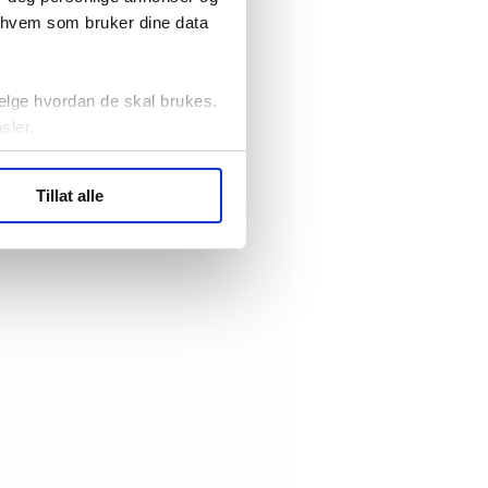
r hvem som bruker dine data
elge hvordan de skal brukes.
sler.
ler (cookies) for å lære
Tillat alle
ide statistikk.
artnere innenfor analyse og