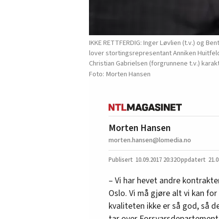
IKKE RETTFERDIG: Inger Løvlien (t.v.) og Bent
lover stortingsrepresentant Anniken Huitfeld
Christian Gabrielsen (forgrunnene t.v.) kara
Morten Hansen
Morten Hansen
morten.hansen@lomedia.no
10.09.2017
20:32
21.0
– Vi har hevet andre kontrakte
Oslo. Vi må gjøre alt vi kan fo
kvaliteten ikke er så god, så d
tar over Forsvarsdepartementet