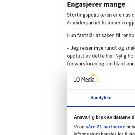
Engasjerer mange
Stortingspolitikeren er en av 
Arbeiderpartiet kommer i regj
Hun fastslår at saken til renh
– Jeg reiser mye rundt og snak
opptatt av dette her. Nylig ho
forsvarsforening om blant anne
mest opptatt av på slutten, o
snakket om renholderen som mis
Samtykke
Blir opprørt
En snau uke før valgdagen, mø
Ansvarlig bruk av dataene d
mistet jobben. Begge får redu
Vi og
våre 21 partnerne
beha
opprører stortingspolitikeren.
informasjonskapsler for å lag