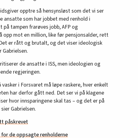
beidsgiver opptre så hensynsløst som det vi ser
ige ansatte som har jobbet med renhold i
lt på tampen frarøves jobb, AFP og
 opp mot en million, like før pensjonsalder, rett
Det er rått og brutalt, og det viser ideologisk
er Gabrielsen.
ritiserer de ansatte i ISS, men ideologien og
ttende regjeringen.
vasker i Forsvaret må løpe raskere, hver enkelt
eten har derfor gått ned. Det ser vi på klagene
iser hvor innsparingene skal tas – og det er på
 sier Gabrielsen.
itt påskrevet
ill for de oppsagte renholderne