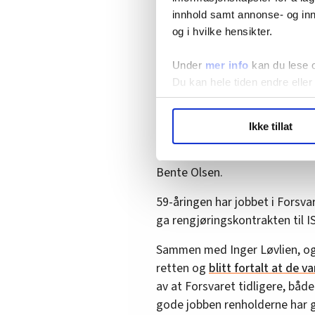
innhold samt annonse- og inn
– Det de sparer på her, er å t
og i hvilke hensikter.
effektivisering – dette handle
Det er rett og slett ikke rettfe
Under
mer info
kan du lese 
Du kan hele tiden endre eller
Skuffet og sliten
LO Medias publikasjoner frif
Ikke tillat
hvordan våre nettsider blir br
– Jeg håper politikerne får gj
Vi deler bare informasjon o
alltid vært stolt av å være ren
annonsering. Disse er angitt
Bente Olsen.
59-åringen har jobbet i Forsvar
ga rengjøringskontrakten til I
Sammen med Inger Løvlien, og f
retten og
blitt fortalt at de va
av at Forsvaret tidligere, båd
gode jobben renholderne har g