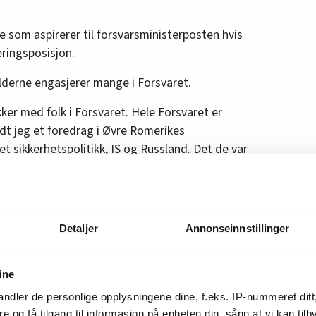
de som aspirerer til forsvarsministerposten hvis
eringsposisjon.
olderne engasjerer mange i Forsvaret.
ker med folk i Forsvaret. Hele Forsvaret er
ldt jeg et foredrag i Øvre Romerikes
t sikkerhetspolitikk, IS og Russland. Det de var
g som de ga meg trampeklapp for, var da jeg
tet pensjonen sin, forteller Huitfeldt.
Detaljer
Annonseinnstillinger
tte Huitfeldt to av renholderne som nå har
ine
sert pensjonen med rundt én million kroner. Det
ndler de personlige opplysningene dine, f.eks. IP-nummeret ditt
re og få tilgang til informasjon på enheten din, sånn at vi kan ti