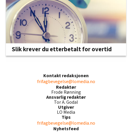
Slik krever du etterbetalt for overtid
Kontakt redaksjonen
frifagbevegelse@lomedia.no
Redaktør
Frode Rønning
Ansvarlig redaktør
Tor A. Godal
Utgiver
LO Media
Tips
frifagbevegelse@lomedia.no
Nyhetsfeed