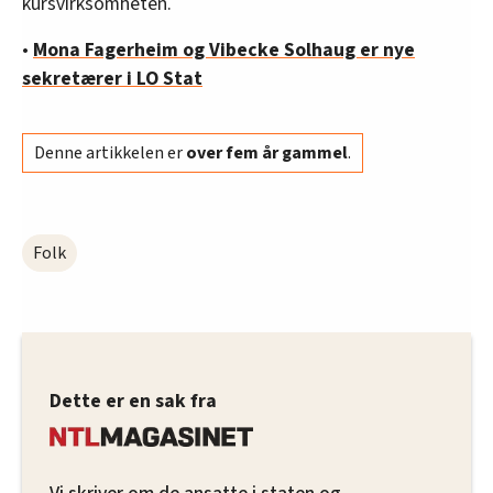
kursvirksomheten.
•
Mona Fagerheim og Vibecke Solhaug er nye
sekretærer i LO Stat
Denne artikkelen er
over fem år gammel
.
Folk
Dette er en sak fra