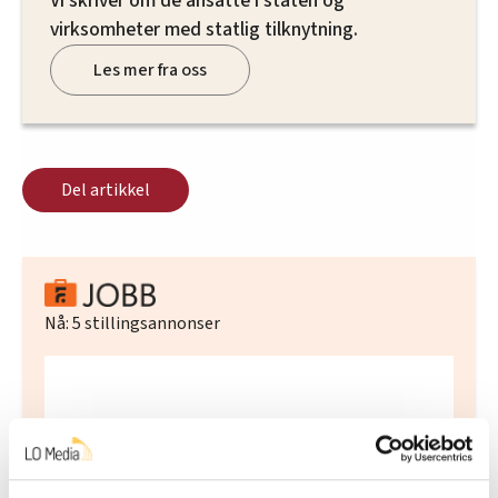
Vi skriver om de ansatte i staten og
virksomheter med statlig tilknytning.
Les mer fra oss
Del artikkel
Nå:
5
stillingsannonser