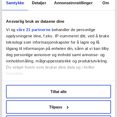
Samtykke
Detaljer
Annonseinnstillinger
Om
Regionleder Region Indre Øst
Fellesforbundet
Ansvarlig bruk av dataene dine
Moelv
Vi og
våre 21 partnerne
behandler de personlige
opplysningene dine, f.eks. IP-nummeret ditt, ved å bruke
teknologi som informasjonskapsler for å lagre og få
tilgang til informasjon på enheten din, sånn at vi kan tilby
deg personlige annonser og innhold samt annonse- og
innholdsmåling, målgruppestatistikk og produktutvikling.
Du velger hvem som bruker dine data og i hvilke
Flere saker
hensikter.
Under
mer info
kan du lese om hvordan dine personlige
Tillat alle
data behandles og hvordan du kan velge hvordan de skal
brukes. Du kan hele tiden endre eller trekke tilbake ditt
samtykke fra erklæringen om informasjonskapsler.
Tilpass