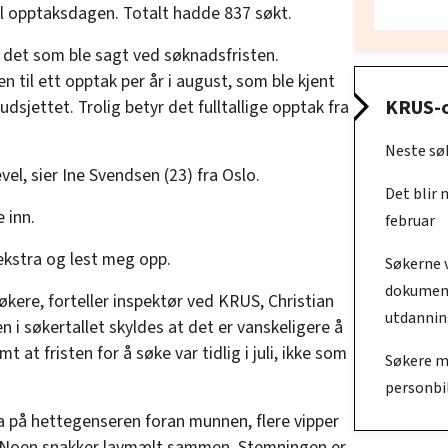
il opptaksdagen. Totalt hadde 837 søkt.
 det som ble sagt ved søknadsfristen.
 til ett opptak per år i august, som ble kjent
KRUS-
dsjettet. Trolig betyr det fulltallige opptak fra
Neste søk
evel, sier Ine Svendsen (23) fra Oslo.
Det blir m
 inn.
februar
ekstra og lest meg opp.
Søkerne v
dokument
søkere, forteller inspektør ved KRUS, Christian
utdannin
i søkertallet skyldes at det er vanskeligere å
t at fristen for å søke var tidlig i juli, ikke som
Søkere m
personbi
a på hettegenseren foran munnen, flere vipper
n. Noen snakker lavmælt sammen. Stemningen er