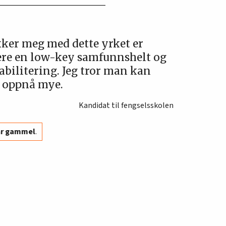
kker meg med dette yrket er
ære en low-key samfunnshelt og
bilitering. Jeg tror man kan
oppnå mye.
Kandidat til fengselsskolen
år gammel
.