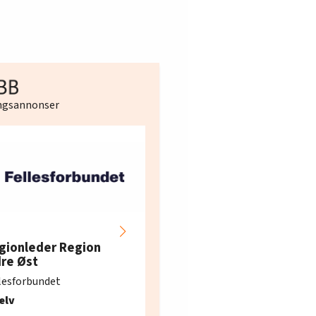
ingsannonser
Hotell- og
restaurantarbeidern
gionleder Region
e i Oslo og Akershus
dre Øst
søker ny kontorlede
lesforbundet
Fellesforbundet avdeling
elv
10