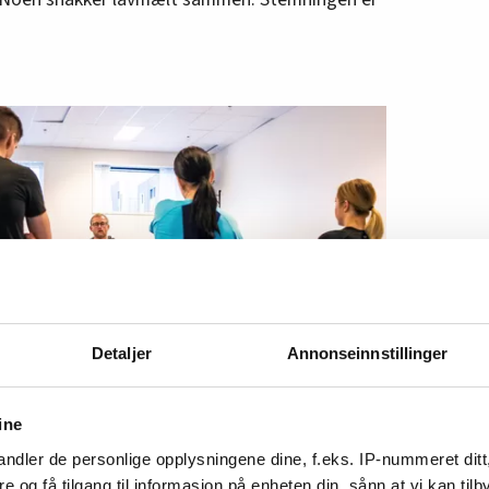
Detaljer
Annonseinnstillinger
ine
ndler de personlige opplysningene dine, f.eks. IP-nummeret ditt
re og få tilgang til informasjon på enheten din, sånn at vi kan ti