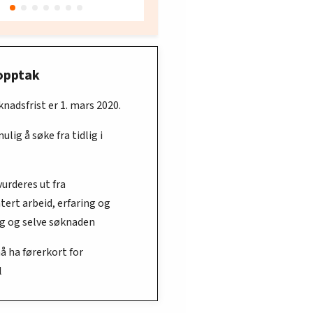
Oslo
opptak
nadsfrist er 1. mars 2020.
ulig å søke fra tidlig i
urderes ut fra
ert arbeid, erfaring og
g og selve søknaden
å ha førerkort for
l