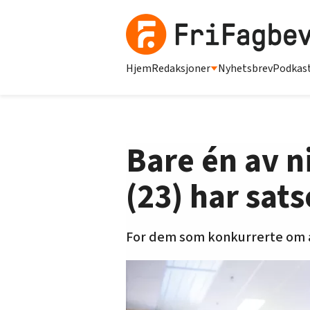
Hjem
Redaksjoner
Nyhetsbrev
Podkas
Bare én av n
(23) har sats
For dem som konkurrerte om a