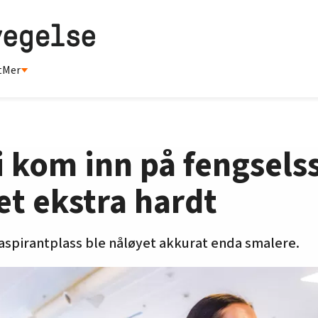
t
Mer
i kom inn på fengsels
et ekstra hardt
spirantplass ble nåløyet akkurat enda smalere.