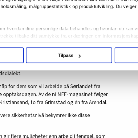
holdsmåling, målgruppestatistikk og produktutvikling. Du velge
a Andersen og Leo Emblemsvåg instruerer kandidatene.
om hvordan dine personlige data behandles og hvordan du kan v
 trekke tilbake ditt samtykke fra erklæringen om informasjonskap
agbevegelse.no, hk-nytt.no og fontene.no bruker informasjonskaps
Tilpass
dette yrket er muligheten til å være en
low-key
ukt slik at vi tilby relevant innhold, tilpassede annonser og utarbe
ehabilitering. Jeg tror man kan oppnå mye, sier
m hvordan du bruker nettstedet med LO Medias egne samarbeidsp
sdialekt.
 i oversikten lengre ned på denne siden.
håp for dem som vil arbeide på Sørlandet fra
e opptaksdagen. Av de ni NFF-magasinet følger
ristiansand, to fra Grimstad og én fra Arendal.
ere sikkerhetsnivå bekymrer ikke disse
 gir flere muligheter enn arbeid i fengsel, som