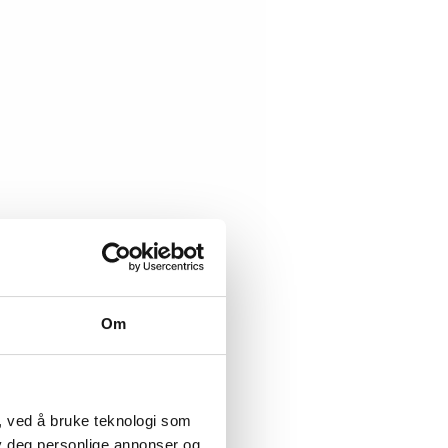
Om
, ved å bruke teknologi som
lby deg personlige annonser og