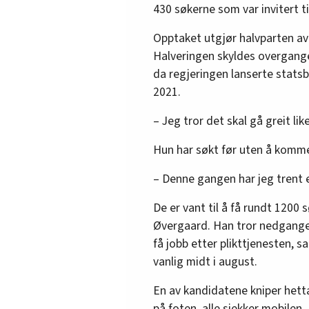
430 søkerne som var invitert t
Opptaket utgjør halvparten av
Halveringen skyldes overgangen
da regjeringen lanserte statsbu
2021.
– Jeg tror det skal gå greit lik
Hun har søkt før uten å komme
– Denne gangen har jeg trent 
De er vant til å få rundt 1200 
Øvergaard. Han tror nedgangen 
få jobb etter plikttjenesten, sam
vanlig midt i august.
En av kandidatene kniper hett
på foten, alle sjekker mobile