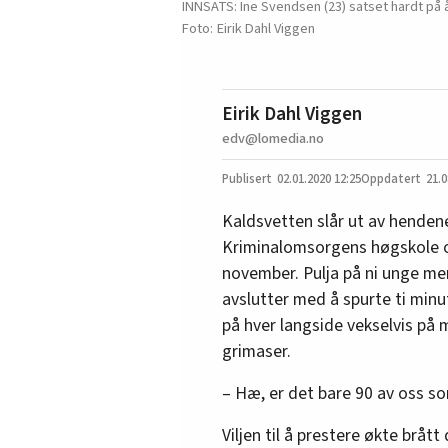
INNSATS: Ine Svendsen (23) satset hardt på
Eirik Dahl Viggen
Eirik Dahl Viggen
edv@lomedia.no
02.01.2020
12:25
21.0
Kaldsvetten slår ut av hendene
Kriminalomsorgens høgskole o
november. Pulja på ni unge me
avslutter med å spurte ti min
på hver langside vekselvis på 
grimaser.
– Hæ, er det bare 90 av oss s
Viljen til å prestere økte brått