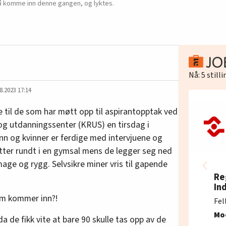
 å komme inn denne gangen, og lyktes.
Nå:
5
still
8.2023 17:14
 til de som har møtt opp til aspirantopptak ved
g utdanningssenter (KRUS) en tirsdag i
nn og kvinner er ferdige med intervjuene og
utter rundt i en gymsal mens de legger seg ned
mage og rygg. Selvsikre miner vris til gapende
Re
In
om kommer inn?!
Fel
Mo
 da de fikk vite at bare 90 skulle tas opp av de