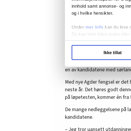
innhold samt annonse- og inn
og i hvilke hensikter.
OBSERVASJON: Førstebetjentene In
Eirik Dahl Viggen
Under
mer info
kan du lese 
Du kan hele tiden endre eller
Samfunnsoppdrag
LO Medias publikasjoner frif
Ikke tillat
– Det som tiltrekker meg med 
hvordan våre nettsider blir br
samfunnshelt og arbeide med r
Vi deler bare informasjon o
en av kandidatene med sørland
annonsering. Disse er angitt
Med nye Agder fengsel er det 
neste år. Det høres godt denn
på løpetesten, kommer én fra K
De mange nedleggelsene på lav
kandidatene.
– Jeg tror uansett utdanningen