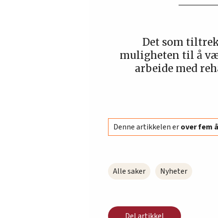
Det som tiltre
muligheten til å v
arbeide med reha
Denne artikkelen er
over fem 
Alle saker
Nyheter
Del artikkel