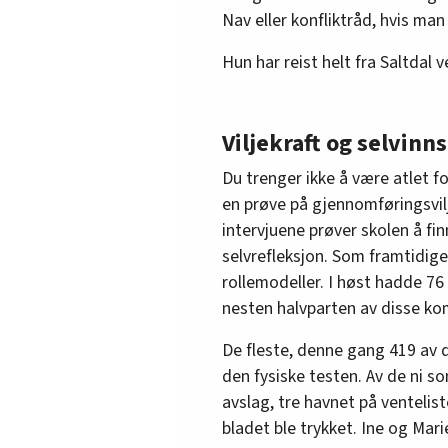
Nav eller konfliktråd, hvis man 
Hun har reist helt fra Saltdal 
Viljekraft og selvinns
Du trenger ikke å være atlet fo
en prøve på gjennomføringsvilj
intervjuene prøver skolen å fi
selvrefleksjon. Som framtidige
rollemodeller. I høst hadde 76 
nesten halvparten av disse kom
De fleste, denne gang 419 av d
den fysiske testen. Av de ni 
avslag, tre havnet på venteli
bladet ble trykket. Ine og Mari