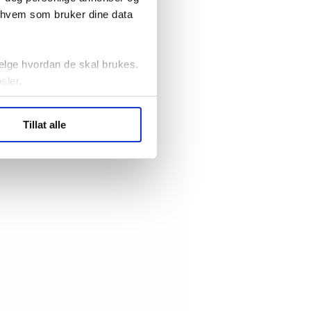
r hvem som bruker dine data
elge hvordan de skal brukes.
sler.
ler (cookies) for å lære
Tillat alle
ide statistikk.
artnere innenfor analyse og