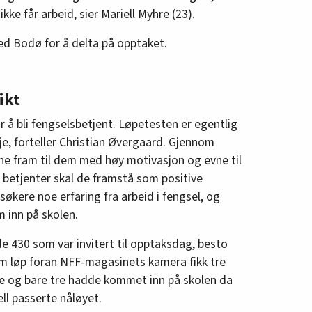
ikke får arbeid, sier Mariell Myhre (23).
ved Bodø for å delta på opptaket.
ikt
r å bli fengselsbetjent. Løpetesten er egentlig
e, forteller Christian Øvergaard. Gjennom
nne fram til dem med høy motivasjon og evne til
 betjenter skal de framstå som positive
søkere noe erfaring fra arbeid i fengsel, og
 inn på skolen.
e 430 som var invitert til opptaksdag, besto
som løp foran NFF-magasinets kamera fikk tre
ste og bare tre hadde kommet inn på skolen da
ell passerte nåløyet.