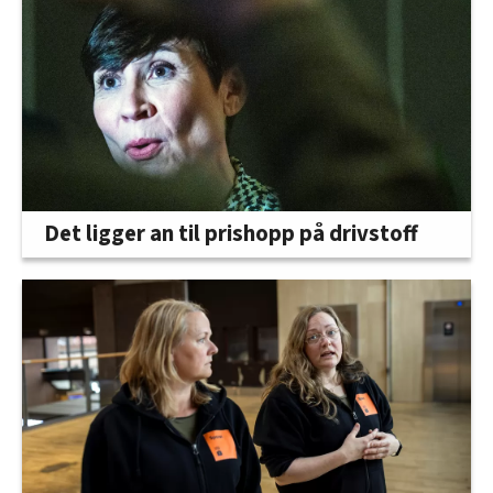
Det ligger an til prishopp på drivstoff