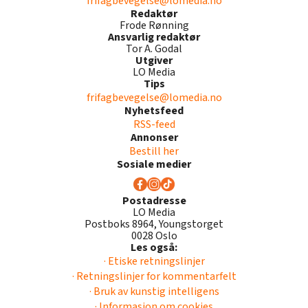
frifagbevegelse@lomedia.no
Redaktør
Frode Rønning
Ansvarlig redaktør
Tor A. Godal
Utgiver
LO Media
Tips
frifagbevegelse@lomedia.no
Nyhetsfeed
RSS-feed
Annonser
Bestill her
Sosiale medier
Postadresse
LO Media
Postboks 8964, Youngstorget
0028 Oslo
Les også:
· Etiske retningslinjer
· Retningslinjer for kommentarfelt
· Bruk av kunstig intelligens
· Informasjon om cookies