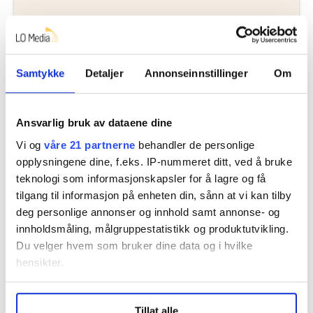
Dette er en sak fra
Samtykke
Detaljer
Annonseinnstillinger
Om
Vi skriver om de ansatte i staten og
virksomheter med statlig tilknytning.
Ansvarlig bruk av dataene dine
Les mer fra oss
Vi og
våre 21 partnerne
behandler de personlige
opplysningene dine, f.eks. IP-nummeret ditt, ved å bruke
teknologi som informasjonskapsler for å lagre og få
tilgang til informasjon på enheten din, sånn at vi kan tilby
deg personlige annonser og innhold samt annonse- og
Del artikkel
innholdsmåling, målgruppestatistikk og produktutvikling.
Du velger hvem som bruker dine data og i hvilke
hensikter.
Under
mer info
kan du lese om hvordan dine personlige
Nå:
4
stillingsannonser
Tillat alle
data behandles og hvordan du kan velge hvordan de skal