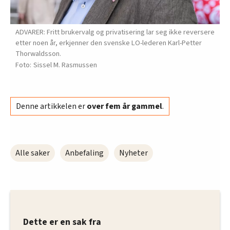
innenfor analyse og annonsering. Disse er angitt i
oversikten lengre ned på denne siden.
ADVARER: Fritt brukervalg og privatisering lar seg ikke reversere
etter noen år, erkjenner den svenske LO-lederen Karl-Petter
Thorwaldsson.
Sissel M. Rasmussen
Denne artikkelen er
over fem år gammel
.
Alle saker
Anbefaling
Nyheter
Dette er en sak fra