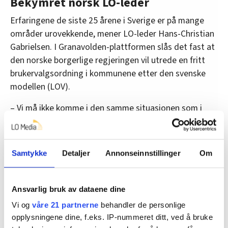
Bekymret norsk LO-leder
Erfaringene de siste 25 årene i Sverige er på mange
områder urovekkende, mener LO-leder Hans-Christian
Gabrielsen. I Granavolden-plattformen slås det fast at
den norske borgerlige regjeringen vil utrede en fritt
brukervalgsordning i kommunene etter den svenske
modellen (LOV).
– Vi må ikke komme i den samme situasjonen som i
Sverige. Derfor er dette kommunevalget så viktig; det
er så mye som står på spill. Vi må lære av de
erfaringene man har gjort i Sverige når det gjelder
Samtykke
Detaljer
Annonseinnstillinger
Om
privatisering og konkurranseutsetting, understreker
den norske LO-lederen.
Ansvarlig bruk av dataene dine
Og Karl-Petter Thorwaldsson er like klar i sitt budskap
Vi og
våre 21 partnerne
behandler de personlige
til norske velgere.
opplysningene dine, f.eks. IP-nummeret ditt, ved å bruke