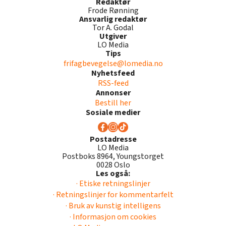
Redaktør
Frode Rønning
Ansvarlig redaktør
Tor A. Godal
Utgiver
LO Media
Tips
frifagbevegelse@lomedia.no
Nyhetsfeed
RSS-feed
Annonser
Bestill her
Sosiale medier
Postadresse
LO Media
Postboks 8964, Youngstorget
0028 Oslo
Les også:
· Etiske retningslinjer
· Retningslinjer for kommentarfelt
· Bruk av kunstig intelligens
· Informasjon om cookies