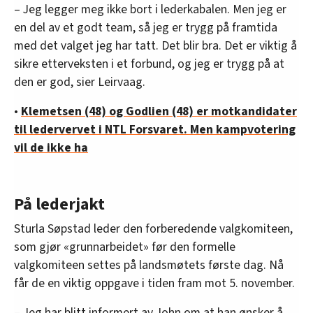
– Jeg legger meg ikke bort i lederkabalen. Men jeg er
en del av et godt team, så jeg er trygg på framtida
med det valget jeg har tatt. Det blir bra. Det er viktig å
sikre etterveksten i et forbund, og jeg er trygg på at
den er god, sier Leirvaag.
•
Klemetsen (48) og Godlien (48) er motkandidater
til ledervervet i NTL Forsvaret. Men kampvotering
vil de ikke ha
På lederjakt
Sturla Søpstad leder den forberedende valgkomiteen,
som gjør «grunnarbeidet» før den formelle
valgkomiteen settes på landsmøtets første dag. Nå
får de en viktig oppgave i tiden fram mot 5. november.
– Jeg har blitt informert av John om at han ønsker å