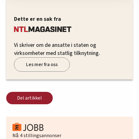
nettstedet med LO Medias egne samarbeidspartnere
innenfor analyse og annonsering. Disse er angitt i
oversikten lengre ned på denne siden.
Dette er en sak fra
Vi skriver om de ansatte i staten og
virksomheter med statlig tilknytning.
Les mer fra oss
Del artikkel
Nå:
4
stillingsannonser