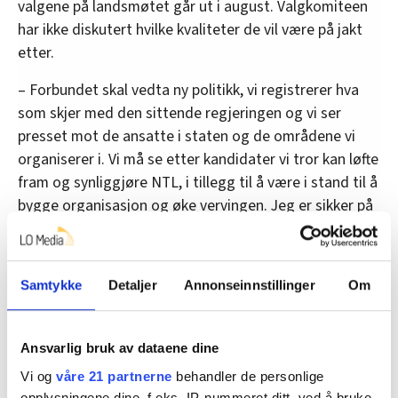
valgene på landsmøtet går ut i august. Valgkomiteen
har ikke diskutert hvilke kvaliteter de vil være på jakt
etter.
– Forbundet skal vedta ny politikk, vi registrerer hva
som skjer med den sittende regjeringen og vi ser
presset mot de ansatte i staten og de områdene vi
organiserer i. Vi må se etter kandidater vi tror kan løfte
fram og synliggjøre NTL, i tillegg til å være i stand til å
bygge organisasjon og øke vervingen. Jeg er sikker på
at vi skal klare det, sier Søpstad.
•
Økonom avlyser eldrebølgen
Samtykke
Detaljer
Annonseinnstillinger
Om
Om NTL:
Ansvarlig bruk av dataene dine
Vi og
våre 21 partnerne
behandler de personlige
• Norsk Tjenestemannslag (NTL) er et av de
opplysningene dine, f.eks. IP-nummeret ditt, ved å bruke