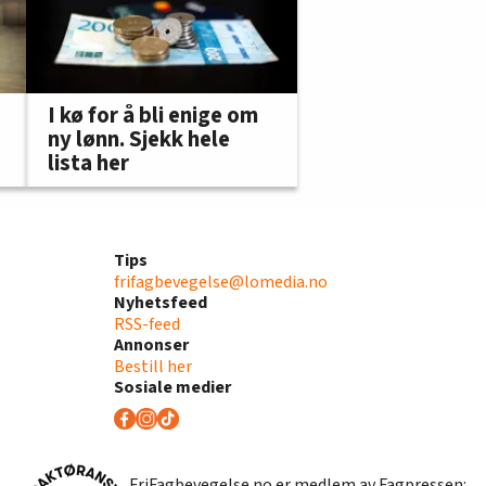
I kø for å bli enige om
ny lønn. Sjekk hele
lista her
Tips
frifagbevegelse@lomedia.no
Nyhetsfeed
RSS-feed
Annonser
Bestill her
Sosiale medier
FriFagbevegelse.no er medlem av Fagpressen: