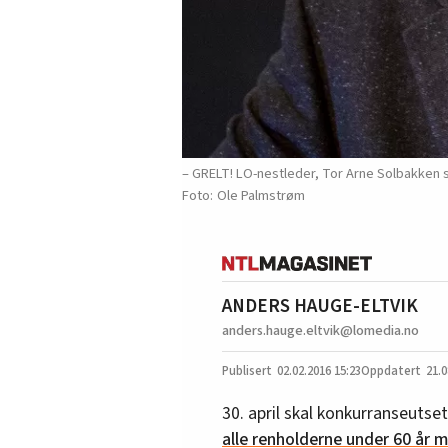
– GRELT! LO-nestleder, Tor Arne Solbakken 
Ole Palmstrøm
ANDERS HAUGE-ELTVIK
anders.hauge.eltvik@lomedia.no
02.02.2016
15:23
21.0
30. april skal konkurranseutset
alle renholderne under 60 år m