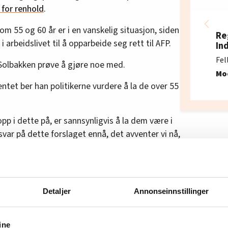
 for renhold
.
m 55 og 60 år er i en vanskelig situasjon, siden
Re
 arbeidslivet til å opparbeide seg rett til AFP.
In
Fel
 Solbakken prøve å gjøre noe med.
Mo
entet ber han politikerne vurdere å la de over 55
pp i dette på, er sannsynligvis å la dem være i
 svar på dette forslaget ennå, det avventer vi nå,
 Solbakken sikker på at det er nok tid, dersom
Detaljer
Annonseinnstillinger
se renholderne mister AFP-rettighetene, synes
ine