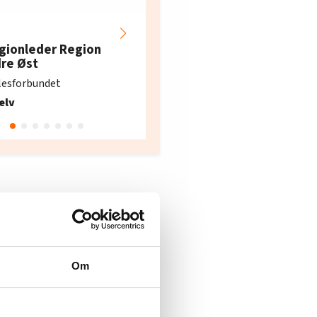
Hotell- og
restaurantarbeidern
gionleder Region
e i Oslo og Akershus
dre Øst
søker ny kontorlede
lesforbundet
Fellesforbundet avdeling
elv
10
Oslo
Om