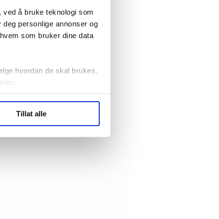
, ved å bruke teknologi som
lby deg personlige annonser og
r hvem som bruker dine data
elge hvordan de skal brukes.
sler.
ler (cookies) for å lære
Tillat alle
ide statistikk.
artnere innenfor analyse og