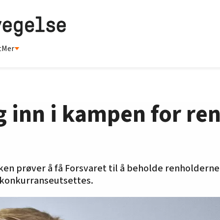
t
Mer
g inn i kampen for re
en prøver å få Forsvaret til å beholde renholderne
 konkurranseutsettes.