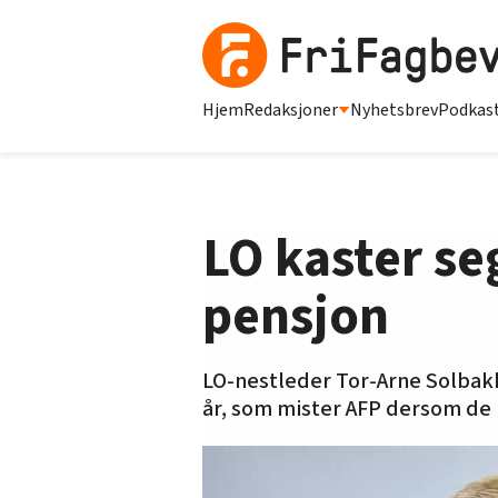
Hjem
Redaksjoner
Nyhetsbrev
Podkas
LO kaster se
pensjon
LO-nestleder Tor-Arne Solbakk
år, som mister AFP dersom de