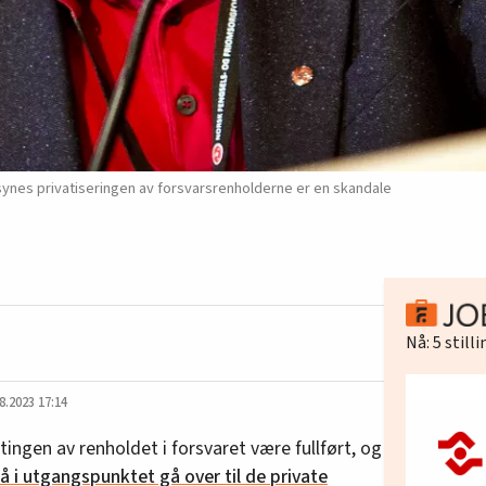
synes privatiseringen av forsvarsrenholderne er en skandale
Nå:
5
still
8.2023 17:14
tingen av renholdet i forsvaret være fullført, og
å i utgangspunktet gå over til de private