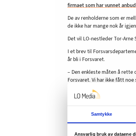
firmaet som har vunnet anbud
De av renholderne som er mello
de ikke har mange nok år igjen i
Det vil LO-nestleder Tor-Arne
I et brev til Forsvarsdepartem
år bli i Forsvaret.
– Den enkleste måten å rette o
Forsvaret. Vi har ikke fått noe
sier han.
Selv om fristen nærmer seg, er
det finnes vilje.
Samtykke
Om det skulle ende med at dis
han det er ille.
Ansvarlig bruk av dataene d