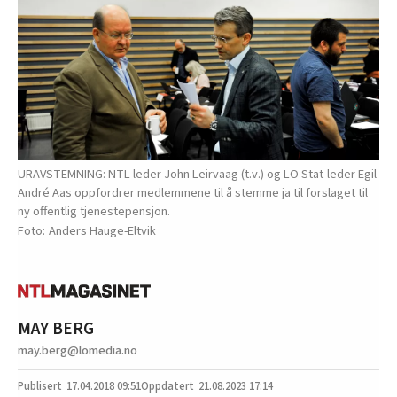
URAVSTEMNING: NTL-leder John Leirvaag (t.v.) og LO Stat-leder Egil
André Aas oppfordrer medlemmene til å stemme ja til forslaget til
ny offentlig tjenestepensjon.
Anders Hauge-Eltvik
MAY BERG
may.berg@lomedia.no
17.04.2018
09:51
21.08.2023 17:14