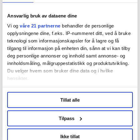
Denne artikkelen er
over fem år gammel
.
Ansvarlig bruk av dataene dine
Vi og
våre 21 partnerne
behandler de personlige
opplysningene dine, f.eks. IP-nummeret ditt, ved å bruke
Nyheter
teknologi som informasjonskapsler for å lagre og få
tilgang til informasjon på enheten din, sånn at vi kan tilby
deg personlige annonser og innhold samt annonse- og
innholdsmåling, målgruppestatistikk og produktutvikling.
Du velger hvem som bruker dine data og i hvilke
Dette er en sak fra
hensikter.
Under
mer info
kan du lese om hvordan dine personlige
Tillat alle
data behandles og hvordan du kan velge hvordan de skal
Vi skriver om de ansatte i staten og
brukes. Du kan hele tiden endre eller trekke tilbake ditt
virksomheter med statlig tilknytning.
samtykke fra erklæringen om informasjonskapsler.
Tilpass
Les mer fra oss
LO Medias publikasjoner frifagbevegelse.no, hk-nytt.no
Ikke tillat
og fontene.no bruker informasjonskapsler (cookies) for å