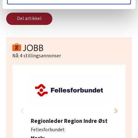
lære hvordan våre nettsider blir brukt slik at vi tilby
relevant innhold, tilpassede annonser og utarbeide
Del artikkel
statistikk.
Vi deler bare informasjon om hvordan du bruker
nettstedet med LO Medias egne samarbeidspartnere
innenfor analyse og annonsering. Disse er angitt i
oversikten lengre ned på denne siden.
Nå:
4
stillingsannonser
Regionleder Region Indre Øst
Fellesforbundet