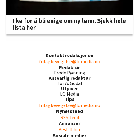
I kø for å bli enige om ny lønn. Sjekk hele
lista her
Kontakt redaksjonen
frifagbevegelse@lomedia.no
Redaktør
Frode Rønning
Ansvarlig redaktør
Tor A. Godal
Utgiver
LO Media
Tips
frifagbevegelse@lomedia.no
Nyhetsfeed
RSS-feed
Annonser
Bestill her
Sosiale medier