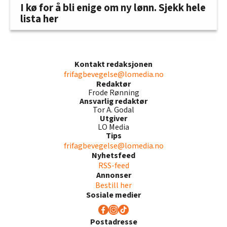
I kø for å bli enige om ny lønn. Sjekk hele
lista her
Kontakt redaksjonen
frifagbevegelse@lomedia.no
Redaktør
Frode Rønning
Ansvarlig redaktør
Tor A. Godal
Utgiver
LO Media
Tips
frifagbevegelse@lomedia.no
Nyhetsfeed
RSS-feed
Annonser
Bestill her
Sosiale medier
Postadresse