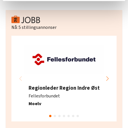
relevant innhold, tilpassede annonser og utarbeide
statistikk.
Vi deler bare informasjon om hvordan du bruker
nettstedet med LO Medias egne samarbeidspartnere
Nå:
5
stillingsannonser
innenfor analyse og annonsering. Disse er angitt i
oversikten lengre ned på denne siden.
Regionleder Region Indre Øst
Fellesforbundet
Moelv