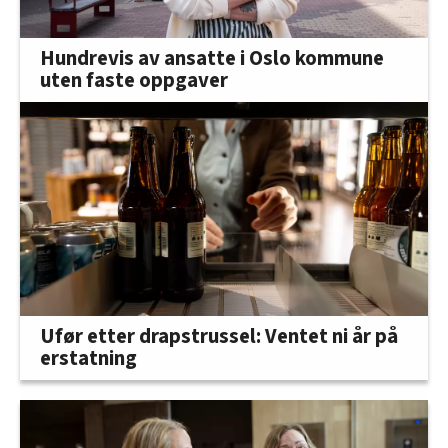
Hundrevis av ansatte i Oslo kommune
uten faste oppgaver
Ufør etter drapstrussel: Ventet ni år på
erstatning