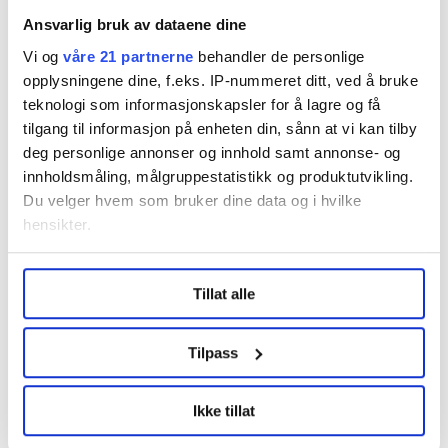
Ansvarlig bruk av dataene dine
Vi og
våre 21 partnerne
behandler de personlige
opplysningene dine, f.eks. IP-nummeret ditt, ved å bruke
teknologi som informasjonskapsler for å lagre og få
KRAFTSELSKAPENE: Strøm er blant årsakene til utfall i Telenors
tilgang til informasjon på enheten din, sånn at vi kan tilby
mobilnett, ifølge Ingeborg Øfsthus.
deg personlige annonser og innhold samt annonse- og
Leif Martin Kirknes
innholdsmåling, målgruppestatistikk og produktutvikling.
Du velger hvem som bruker dine data og i hvilke
hensikter.
Denne artikkelen er
over fem år gammel
.
Under
mer info
kan du lese om hvordan dine personlige
Tillat alle
data behandles og hvordan du kan velge hvordan de skal
brukes. Du kan hele tiden endre eller trekke tilbake ditt
Nyheter
samtykke fra erklæringen om informasjonskapsler.
Tilpass
LO Medias publikasjoner frifagbevegelse.no, hk-nytt.no
Ikke tillat
og fontene.no bruker informasjonskapsler (cookies) for å
Del artikkel
lære hvordan våre nettsider blir brukt slik at vi tilby