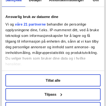
Ansvarlig bruk av dataene dine
Vi og
våre 21 partnerne
behandler de personlige
opplysningene dine, f.eks. IP-nummeret ditt, ved å bruke
Distriktssekretær avd. 4
teknologi som informasjonskapsler for å lagre og få
Nordland
tilgang til informasjon på enheten din, sånn at vi kan tilby
Norsk Arbeidsmandsforbund
deg personlige annonser og innhold samt annonse- og
Bodø
innholdsmåling, målgruppestatistikk og produktutvikling.
Du velger hvem som bruker dine data og i hvilke
hensikter.
Under
mer info
kan du lese om hvordan dine personlige
Tillat alle
data behandles og hvordan du kan velge hvordan de skal
brukes. Du kan hele tiden endre eller trekke tilbake ditt
samtykke fra erklæringen om informasjonskapsler.
DIN ANNONSE HER
Tilpass
Ønsker du å annonsere
en ledig stilling?
LO Medias publikasjoner frifagbevegelse.no, hk-nytt.no