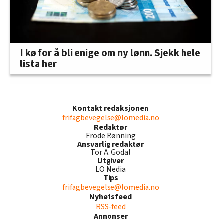
I kø for å bli enige om ny lønn. Sjekk hele
lista her
Kontakt redaksjonen
frifagbevegelse@lomedia.no
Redaktør
Frode Rønning
Ansvarlig redaktør
Tor A. Godal
Utgiver
LO Media
Tips
frifagbevegelse@lomedia.no
Nyhetsfeed
RSS-feed
Annonser