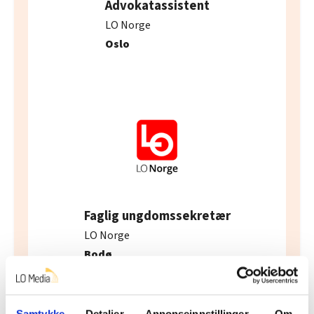
Advokatassistent
LO Norge
Oslo
Faglig ungdomssekretær
LO Norge
Bodø
Samtykke
Detaljer
Annonseinnstillinger
Om