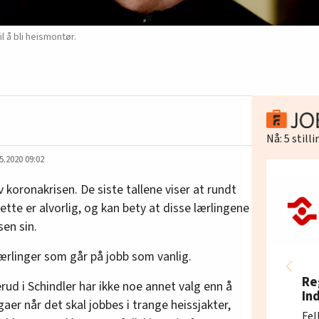
 å bli heismontør.
Nå:
5
still
5.2020 09:02
koronakrisen. De siste tallene viser at rundt
ette er alvorlig, og kan bety at disse lærlingene
en sin.
ærlinger som går på jobb som vanlig.
Re
ud i Schindler har ikke noe annet valg enn å
In
aer når det skal jobbes i trange heissjakter,
Fel