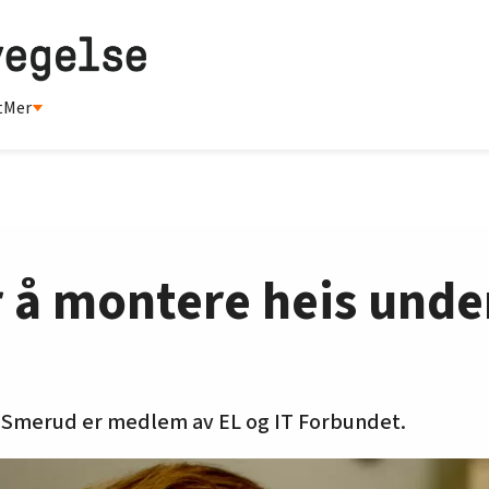
t
Mer
 å montere heis unde
 Smerud er medlem av EL og IT Forbundet.