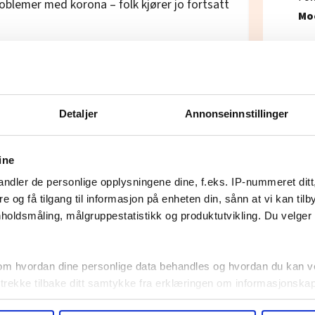
roblemer med korona – folk kjører jo fortsatt
Mo
må og avstanden til andre yrkesgrupper stor.
1. mai
Detaljer
Annonseinnstillinger
«Trygghet
av fagbev
ine
under åre
ndler de personlige opplysningene dine, f.eks. IP-nummeret ditt
denne ser
re og få tilgang til informasjon på enheten din, sånn at vi kan ti
vanlige 
holdsmåling, målgruppestatistikk og produktutvikling. Du velge
krisetider
om hvordan dine personlige data behandles og hvordan du kan v
 trekke tilbake ditt samtykke fra erklæringen om informasjonskap