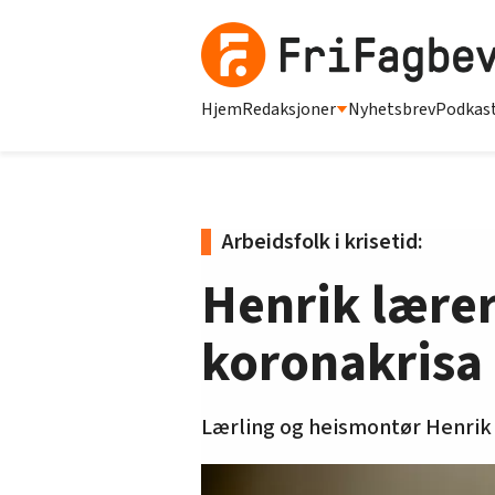
Hjem
Redaksjoner
Nyhetsbrev
Podkas
Arbeidsfolk i krisetid:
Henrik lærer
koronakrisa
Lærling og heismontør Henrik