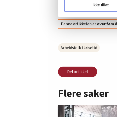
LO Medias publikasjoner frif
Ikke tillat
Videoen: FriFagbevegelse møtt
hvordan våre nettsider blir br
Vi deler bare informasjon o
annonsering. Disse er angitt
Denne artikkelen er
over fem 
Arbeidsfolk i krisetid
Del artikkel
Flere saker