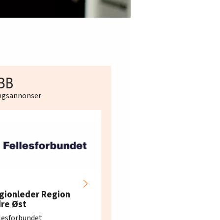
ingsannonser
Hotell- og
restaurantarbeidern
gionleder Region
e i Oslo og Akershus
dre Øst
søker ny kontorlede
lesforbundet