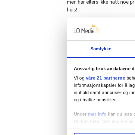
men har ellers ikke hatt noe p
heis!
Heldigvis er arbeidsteamene s
Smitterisikoen dermed lav.
Samtykke
Ansvarlig bruk av dataene d
Vi og
våre 21 partnerne
beha
informasjonskapsler for å lag
innhold samt annonse- og inn
og i hvilke hensikter.
Under
mer info
kan du lese 
Du kan hele tiden endre eller