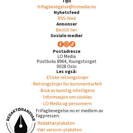
Tips
frifagbevegelse@lomedia.no
Nyhetsfeed
RSS-feed
Annonser
Bestill her
Sosiale medier
Postadresse
LO Media
Postboks 8964, Youngstorget
0028 Oslo
Les også:
· Etiske retningslinjer
· Retningslinjer for kommentarfelt
· Bruk av kunstig intelligens
· Informasjon om cookies
· LO Media og personvern
FriFagbevegelse.no er medlem av
Fagpressen:
· Redaktørplakaten
· Vær varsom-plakaten