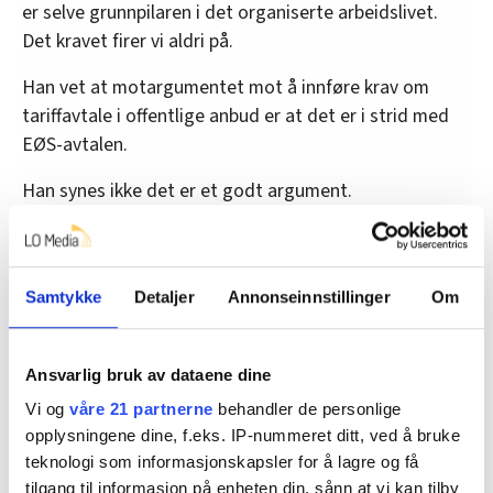
er selve grunnpilaren i det organiserte arbeidslivet.
Det kravet firer vi aldri på.
Han vet at motargumentet mot å innføre krav om
tariffavtale i offentlige anbud er at det er i strid med
EØS-avtalen.
Han synes ikke det er et godt argument.
– Det jo åpent for alle å tegne en landsdekkende
tariffavtale som tar vare på arbeidsfolket.
Samtykke
Detaljer
Annonseinnstillinger
Om
Denne artikkelen er
over ett år gammel
.
Ansvarlig bruk av dataene dine
Vi og
våre 21 partnerne
behandler de personlige
opplysningene dine, f.eks. IP-nummeret ditt, ved å bruke
Dette er en sak fra
teknologi som informasjonskapsler for å lagre og få
tilgang til informasjon på enheten din, sånn at vi kan tilby