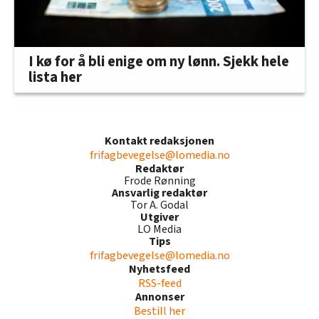
I kø for å bli enige om ny lønn. Sjekk hele
lista her
Kontakt redaksjonen
frifagbevegelse@lomedia.no
Redaktør
Frode Rønning
Ansvarlig redaktør
Tor A. Godal
Utgiver
LO Media
Tips
frifagbevegelse@lomedia.no
Nyhetsfeed
RSS-feed
Annonser
Bestill her