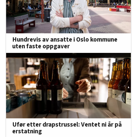
Hundrevis av ansatte i Oslo kommune
uten faste oppgaver
Ufør etter drapstrussel: Ventet ni år på
erstatning