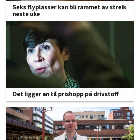
Seks flyplasser kan bli rammet av streik
neste uke
Det ligger an til prishopp på drivstoff