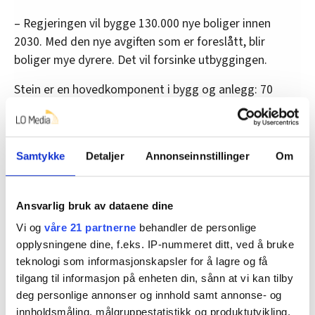
– Regjeringen vil bygge 130.000 nye boliger innen
2030. Med den nye avgiften som er foreslått, blir
boliger mye dyrere. Det vil forsinke utbyggingen.
Stein er en hovedkomponent i bygg og anlegg: 70
prosent av betong og 95 prosent av asfalt består av
stein. Avgiften kan dermed også påvirke veiutbygging i
Norge.
Samtykke
Detaljer
Annonseinnstillinger
Om
– Skal du gjennomføre Nasjonal transportplan, må du
enten ta ned prosjekter eller øke bompengene, sier
Ansvarlig bruk av dataene dine
Hanssen.
Vi og
våre 21 partnerne
behandler de personlige
opplysningene dine, f.eks. IP-nummeret ditt, ved å bruke
teknologi som informasjonskapsler for å lagre og få
– Planlegg for gjenbruk
tilgang til informasjon på enheten din, sånn at vi kan tilby
Istedenfor å innføre en avgift foreslår Norsk
deg personlige annonser og innhold samt annonse- og
Bergindustri bedre planlegging og strengere regelverk
innholdsmåling, målgruppestatistikk og produktutvikling.