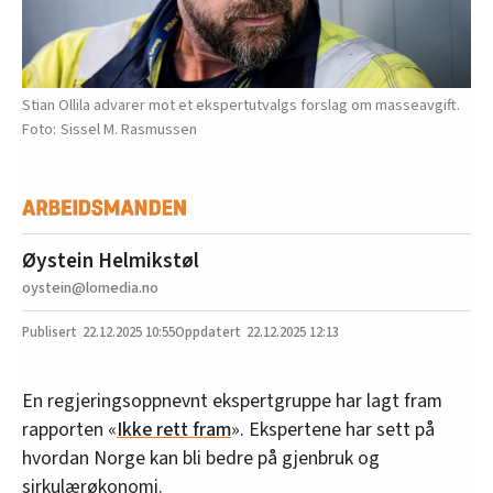
Stian Ollila advarer mot et ekspertutvalgs forslag om masseavgift.
Sissel M. Rasmussen
Øystein Helmikstøl
oystein@lomedia.no
22.12.2025
10:55
22.12.2025 12:13
En regjeringsoppnevnt ekspertgruppe har lagt fram
rapporten «
Ikke rett fram
». Ekspertene har sett på
hvordan Norge kan bli bedre på gjenbruk og
sirkulærøkonomi.