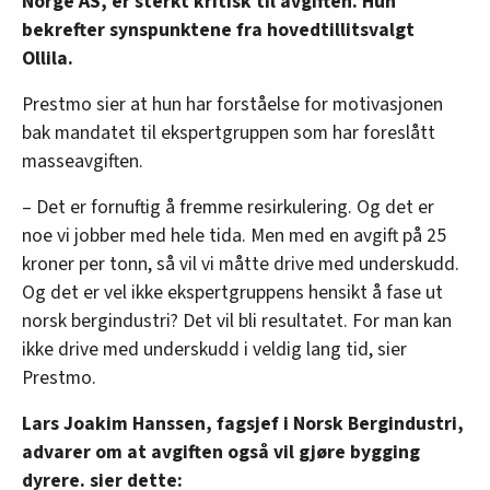
Norge AS, er sterkt kritisk til avgiften. Hun
bekrefter synspunktene fra hovedtillitsvalgt
Ollila.
Prestmo sier at hun har forståelse for motivasjonen
bak mandatet til ekspertgruppen som har foreslått
masseavgiften.
– Det er fornuftig å fremme resirkulering. Og det er
noe vi jobber med hele tida. Men med en avgift på 25
kroner per tonn, så vil vi måtte drive med underskudd.
Og det er vel ikke ekspertgruppens hensikt å fase ut
norsk bergindustri? Det vil bli resultatet. For man kan
ikke drive med underskudd i veldig lang tid, sier
Prestmo.
Lars Joakim Hanssen, fagsjef i Norsk Bergindustri,
advarer om at avgiften også vil gjøre bygging
dyrere. sier dette: