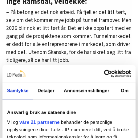
Inge Ramsdal, Veidekke:
– På betong er det nok arbeid. På fjell er det litt tørt,
selv om det kommer mye jobb på tunnel framover. Men
2026 blir nok et litt tørt år. Det er ikke oppstart med en
gang på de prosjektene som kommer. Tunnelmarkedet
er dødt for alle entreprenørene i markedet, som driver
med det. Utenom Skanska, for de har sikret seg litt fra
tidligere, så de har litt jobb.
– Vi i Veidekke holder på med å permittere noen nå,
det er rundt 20 akkurat nå. Og det kan bli flere utover
året. Men vi prøver å finne andre jobber til dem internt.
Samtykke
Detaljer
Annonseinnstillinger
Om
Det er jo positivt.
– Vi prøver å leie ut folk til andre firmaer. Vi har en
Ansvarlig bruk av dataene dine
pool-ordning med andre entreprenører. Men når det er
Vi og
våre 21 partnerne
behandler de personlige
tomt hos dem også, blir det vanskelig.
opplysningene dine, f.eks. IP-nummeret ditt, ved å bruke
teknologi som informasjonskapsler for å lagre og få