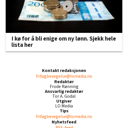
I kø for å bli enige om ny lønn. Sjekk hele
lista her
Kontakt redaksjonen
frifagbevegelse@lomedia.no
Redaktør
Frode Rønning
Ansvarlig redaktør
Tor A. Godal
Utgiver
LO Media
Tips
frifagbevegelse@lomedia.no
Nyhetsfeed
RSS-feed