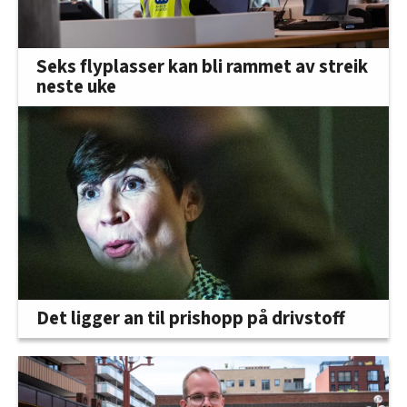
Seks flyplasser kan bli rammet av streik
neste uke
Det ligger an til prishopp på drivstoff