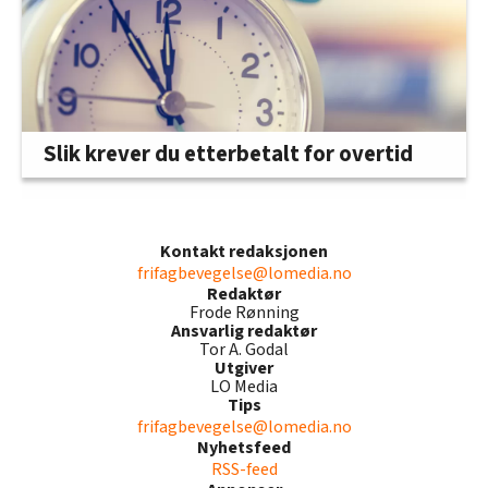
Slik krever du etterbetalt for overtid
Kontakt redaksjonen
frifagbevegelse@lomedia.no
Redaktør
Frode Rønning
Ansvarlig redaktør
Tor A. Godal
Utgiver
LO Media
Tips
frifagbevegelse@lomedia.no
Nyhetsfeed
RSS-feed