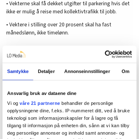
• Vekterne skal få dekket utgifter til parkering hvis det
ikke er mulig å reise med kollektivtrafikk til jobb.
• Vektere i stilling over 20 prosent skal ha fast
månedslønn, ikke timelønn.
Streik
Nyheter
Lønnsoppgjøret
Vekter
Samtykke
Detaljer
Annonseinnstillinger
Om
Ansvarlig bruk av dataene dine
Dette er en sak fra
Vi og
våre 21 partnerne
behandler de personlige
opplysningene dine, f.eks. IP-nummeret ditt, ved å bruke
teknologi som informasjonskapsler for å lagre og få
tilgang til informasjon på enheten din, sånn at vi kan tilby
Vi skriver om og for arbeidsfolk i blant annet
deg personlige annonser og innhold samt annonse- og