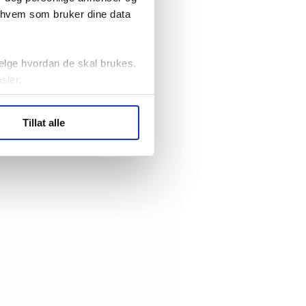
r hvem som bruker dine data
elge hvordan de skal brukes.
sler.
ler (cookies) for å lære
Tillat alle
ide statistikk.
artnere innenfor analyse og