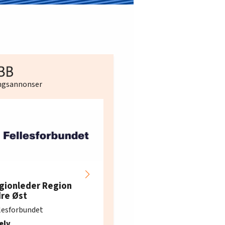
ingsannonser
Hotell- og
restaurantarbeidern
gionleder Region
e i Oslo og Akershus
dre Øst
søker ny kontorlede
lesforbundet
Fellesforbundet avdeling
elv
10