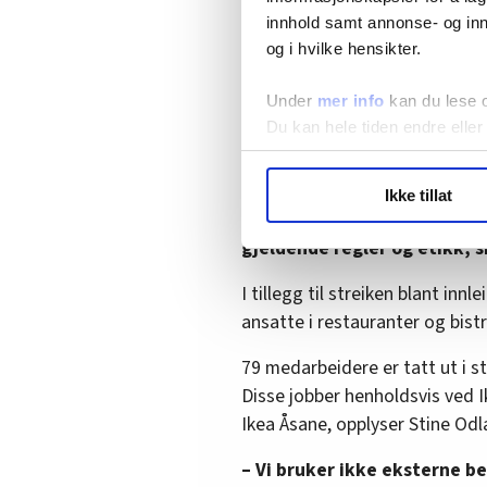
Arbeidsmanden.
innhold samt annonse- og inn
og i hvilke hensikter.
Hun sier at streiken som Alexan
omfatter Ikea sine egne medar
Under
mer info
kan du lese 
eksterne renholdsleverandør Ab
Du kan hele tiden endre eller
– Vi ser oss nødt til å gjøre 
LO Medias publikasjoner frif
renhold. Vi følger de råd og
Ikke tillat
hvordan våre nettsider blir br
saken, og mener at våre han
Vi deler bare informasjon o
gjeldende regler og etikk, s
annonsering. Disse er angitt
I tillegg til streiken blant inn
ansatte i restauranter og bistr
79 medarbeidere er tatt ut i s
Disse jobber henholdsvis ved I
Ikea Åsane, opplyser Stine Odl
– Vi bruker ikke eksterne 