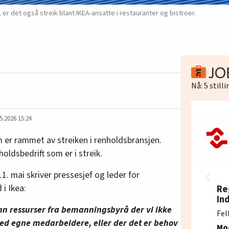
e, er det også streik blant IKEA-ansatte i restauranter og bistroer.
Nå:
5
still
5.2026 15:24
m er rammet av streiken i renholdsbransjen.
oldsbedrift som er i streik.
11. mai skriver pressesjef og leder for
i Ikea:
Re
In
inn ressurser fra bemanningsbyrå der vi ikke
Fel
ed egne medarbeidere, eller der det er behov
Mo