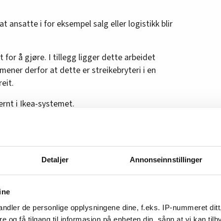
t ansatte i for eksempel salg eller logistikk blir
 for å gjøre. I tillegg ligger dette arbeidet
 mener derfor at dette er streikebryteri i en
reit.
ernt i Ikea-systemet.
 fra alle klubbene i Ikea. Vi har faste
 opp denne uka, sier Berg.
Detaljer
Annonseinnstillinger
ri
ine
ander Berg.
ndler de personlige opplysningene dine, f.eks. IP-nummeret ditt
eri, sier pressesjef Stine Odland til
re og få tilgang til informasjon på enheten din, sånn at vi kan ti