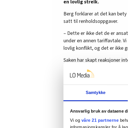
en lovlig streik.
Berg forklarer at det kan bety a
satt til renholdsoppgaver.
– Dette er ikke det de er ansatt
under en annen tariffavtale. Vi
lovlig konflikt, og det er ikke g
Saken har skapt reaksjoner int
– Det har vært sterke reaksjoner
møtepunkter, og dette ble tatt
Samtykke
Avviser streikebryte
Ansvarlig bruk av dataene d
Ikea avviser kritikken fra Alex
Vi og
våre 21 partnerne
beha
– Ikea bedriver ikke streikebryt
informasjonskapsler for å lag