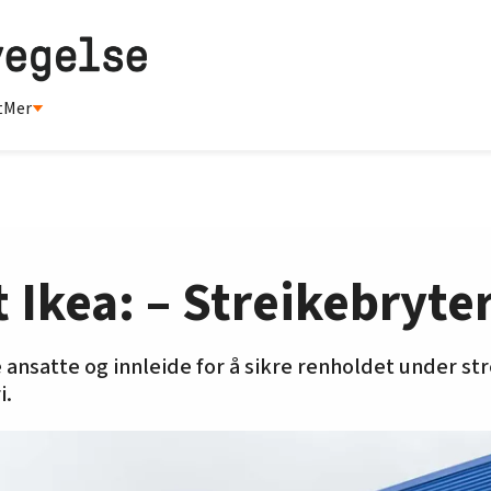
t
Mer
 Ikea: – Streikebryter
ansatte og innleide for å sikre renholdet under st
i.