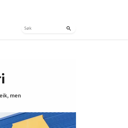
i
reik, men