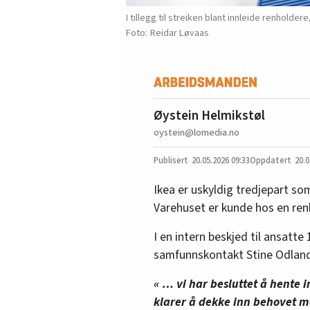
I tillegg til streiken blant innleide renholder
Reidar Løvaas
Øystein Helmikstøl
oystein@lomedia.no
20.05.2026
09:33
20.0
Ikea er uskyldig tredjepart so
Varehuset er kunde hos en renh
I en intern beskjed til ansatte 
samfunnskontakt Stine Odland 
« … vi har besluttet å hente 
klarer å dekke inn behovet m