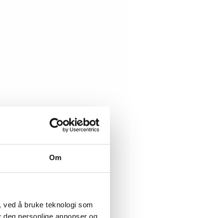
Om
, ved å bruke teknologi som
lby deg personlige annonser og