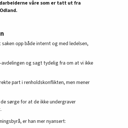
edarbeiderne våre som er tatt ut fra
 Odland.
en
tt saken opp både internt og med ledelsen,
-avdelingen og sagt tydelig fra om at vi ikke
direkte part i renholdskonflikten, men mener
å de sørge for at de ikke undergraver
.
ningsbyrå, er han mer nyansert: