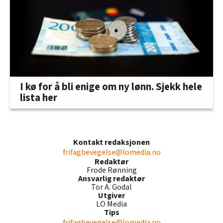
I kø for å bli enige om ny lønn. Sjekk hele
lista her
Kontakt redaksjonen
frifagbevegelse@lomedia.no
Redaktør
Frode Rønning
Ansvarlig redaktør
Tor A. Godal
Utgiver
LO Media
Tips
frifagbevegelse@lomedia.no