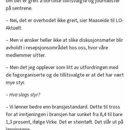
om det er greit å bortvise tillitsvalgte og journalister
på sentrene.
– Nei, det er overhodet ikke greit, sier Maaseide til LO-
Aktuelt.
– Men vi ønsker heller ikke at slike diskusjonsmøter blir
avholdt i resepsjonsområdet hos oss, hvor våre
medlemmer sitter.
– Men det jeg opplever som litt av utfordringen med
de fagorganiserte og de tillitsvalgte er at det har vært
mye styr.
– Hva slags styr?
– Vi lønner bedre enn bransjestandard. Dette til tross
for at inntjeningen i bransjen har sunket fra 8,4 til bare
1,3 prosent, ifølge Virke. Det er steintøft. Det slår ut på
lønningene.