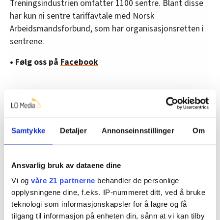
Treningsindustrien omfatter 1100 sentre. Blant disse
har kun ni sentre tariffavtale med Norsk
Arbeidsmandsforbund, som har organisasjonsretten i
sentrene.
• Følg oss på
Facebook
Maaseide: – Vi er mer åpne for å
samarbeide med fagforeningene enn
Samtykke
Detaljer
Annonseinnstillinger
Om
resten av bransjen
– Ønsker dere de tillitsvalgte velkommen inn til å drøfte
ansattes vilkår, eller er det uheldig at de markerer seg?
Ansvarlig bruk av dataene dine
Vi og
våre 21 partnerne
behandler de personlige
– Av de ni tariffavtalene har vi tre. Det er en høy andel,
opplysningene dine, f.eks. IP-nummeret ditt, ved å bruke
svarer Maaseide, det viser at vi er mer åpne for slikt
teknologi som informasjonskapsler for å lagre og få
samarbeid enn resten av bransjen.
tilgang til informasjon på enheten din, sånn at vi kan tilby