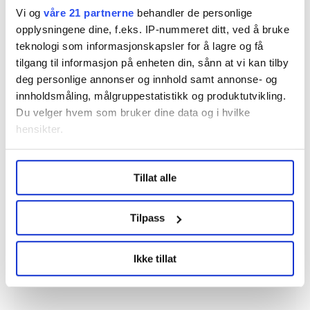
Vi og
våre 21 partnerne
behandler de personlige
opplysningene dine, f.eks. IP-nummeret ditt, ved å bruke
Har en uke på seg
teknologi som informasjonskapsler for å lagre og få
Jana Walzer håper at bedriften snur, og at
tilgang til informasjon på enheten din, sånn at vi kan tilby
deg personlige annonser og innhold samt annonse- og
feriepengene vil utbetales som først ventet, på
innholdsmåling, målgruppestatistikk og produktutvikling.
lønningsdagen 8. juni.
Du velger hvem som bruker dine data og i hvilke
Hun vet om medlemmer som reiser på ferie
hensikter.
allerede i neste uke, og som er avhengige av å ha
Under
mer info
kan du lese om hvordan dine personlige
feriepengene på konto.
Tillat alle
data behandles og hvordan du kan velge hvordan de skal
– ISS har en uke på å ordne dette. Jeg håper de får
brukes. Du kan hele tiden endre eller trekke tilbake ditt
gjort noe med det raskt, sier Walzer.
samtykke fra erklæringen om informasjonskapsler.
Tilpass
LO Medias publikasjoner frifagbevegelse.no, hk-nytt.no
Ikke tillat
og fontene.no bruker informasjonskapsler (cookies) for å
Streik
Renholder
Nyheter
Lønnsoppgjøret
lære hvordan våre nettsider blir brukt slik at vi tilby
relevant innhold, tilpassede annonser og utarbeide