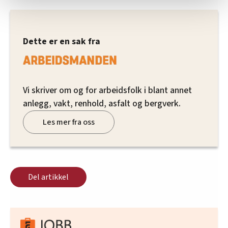
statistikk.
Vi deler bare informasjon om hvordan du bruker
nettstedet med LO Medias egne samarbeidspartnere
innenfor analyse og annonsering. Disse er angitt i
Dette er en sak fra
oversikten lengre ned på denne siden.
Vi skriver om og for arbeidsfolk i blant annet
anlegg, vakt, renhold, asfalt og bergverk.
Les mer fra oss
Del artikkel