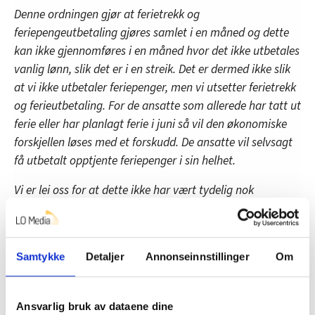
Denne ordningen gjør at ferietrekk og
feriepengeutbetaling gjøres samlet i en måned og dette
kan ikke gjennomføres i en måned hvor det ikke utbetales
vanlig lønn, slik det er i en streik. Det er dermed ikke slik
at vi ikke utbetaler feriepenger, men vi utsetter ferietrekk
og ferieutbetaling. For de ansatte som allerede har tatt ut
ferie eller har planlagt ferie i juni så vil den økonomiske
forskjellen løses med et forskudd. De ansatte vil selvsagt
få utbetalt opptjente feriepenger i sin helhet.
Vi er lei oss for at dette ikke har vært tydelig nok
kommunisert overfor våre ansatte, men dette er gjort for
å sikre den beste mulige løsningen under
omstendighetene. Vi jobber nå med å forklare dette mer
Samtykke
Detaljer
Annonseinnstillinger
Om
tydelig internt i organisasjonen, og har i tillegg åpnet en
egen lønnstelefon, slik at ansatte skal kunne få svar på
spørsmål de måtte ha knyttet til sin individuelle situasjon.
Ansvarlig bruk av dataene dine