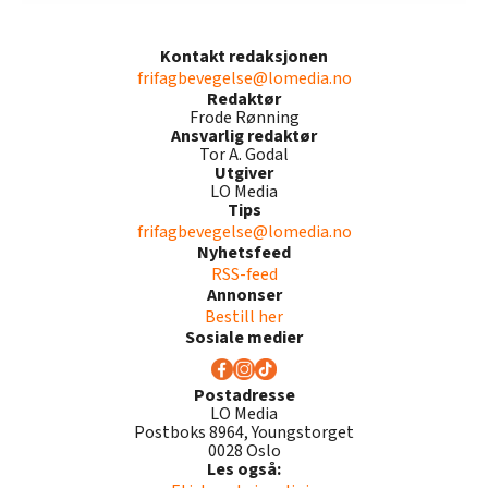
Kontakt redaksjonen
frifagbevegelse@lomedia.no
Redaktør
Frode Rønning
Ansvarlig redaktør
Tor A. Godal
Utgiver
LO Media
Tips
frifagbevegelse@lomedia.no
Nyhetsfeed
RSS-feed
Annonser
Bestill her
Sosiale medier
Postadresse
LO Media
Postboks 8964, Youngstorget
0028 Oslo
Les også: