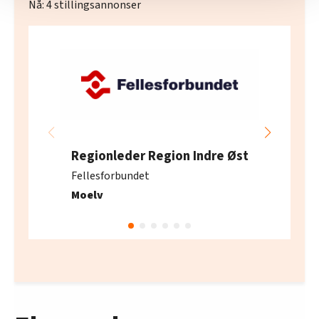
Nå:
4
stillingsannonser
nettstedet med LO Medias egne samarbeidspartnere
innenfor analyse og annonsering. Disse er angitt i
oversikten lengre ned på denne siden.
Regionleder Region Indre Øst
Fellesforbundet
Moelv