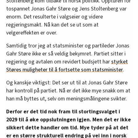
Stoltenberg kom tilbake til norsk politikk. Oppturen for
tospannet Jonas Gahr Støre og Jens Stoltenberg var
enorm. Det resulterte i valgseier og videre
regjeringsmakt. Nå kan det se ut som at
velgereffekten er over.
Samtidig tror jeg at statsminister og partileder Jonas
Gahr Støre ikke er så veldig bekymret. Partiet sitter i
regjering og avtalen om revidert budsjett har
styrket
Støres muligheter til å fortsette som statsminister
.
Og kanskje viktigst: Det ser ut til at Jonas Gahr Støre
har kontroll på partiet. Nå er det ikke mye snakk om at
han må byttes ut, selv om meningsmålingene svikter.
Derfor er det tid nok fram til stortingsvalget i
2029 til å øke oppslutningen igjen. Men det er ikke
sikkert dette handler om tid. Mye tyder på at det
er en større strukturell endring på vei inn i norsk