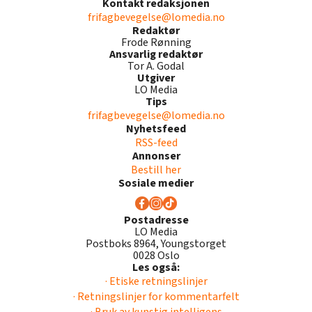
Kontakt redaksjonen
frifagbevegelse@lomedia.no
Redaktør
Frode Rønning
Ansvarlig redaktør
Tor A. Godal
Utgiver
LO Media
Tips
frifagbevegelse@lomedia.no
Nyhetsfeed
RSS-feed
Annonser
Bestill her
Sosiale medier
Postadresse
LO Media
Postboks 8964, Youngstorget
0028 Oslo
Les også:
· Etiske retningslinjer
· Retningslinjer for kommentarfelt
· Bruk av kunstig intelligens