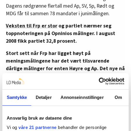
Dagens rødgrønne flertall med Ap, SV, Sp, Rødt og
MDG får til sammen 78 mandater i junimålingen.
Veksten til Frp er stor
og partiet nærmer seg
toppnoteringen på Opninios målinger. I august
2008 fikk partiet 32,8 prosent.
Stort sett når Frp har ligget høyt på
meningsmålingene har det vært tilsvarende
dårlige målinger for enten Høyre og Ap. Det nye nå
er at begge styringspartiene sliter tungt.
Rådgiver i Opinion Maria Rosness skrev i mai
en
interessant analyse
om populismens tid og
Samtykke
Detaljer
Annonseinnstillinger
Om
styringspartienes fall. Tallene for juni viser en
ytterligere utvikling i samme retning.
Ansvarlig bruk av dataene dine
Vi har sett det i flere andre land at de tradisjonelle
Vi og
våre 21 partnerne
behandler de personlige