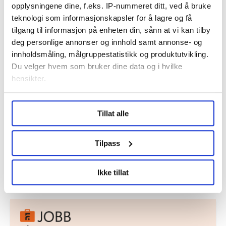
styringspartiene sliter. Nå har utviklingen utvilsomt
opplysningene dine, f.eks. IP-nummeret ditt, ved å bruke
nådd Norge også.
teknologi som informasjonskapsler for å lagre og få
tilgang til informasjon på enheten din, sånn at vi kan tilby
deg personlige annonser og innhold samt annonse- og
Ønsker du å si din mening?
innholdsmåling, målgruppestatistikk og produktutvikling.
Her finner du informasjon om debattinnlegg og
Du velger hvem som bruker dine data og i hvilke
kronikker til FriFagbevegelse
hensikter.
Under
mer info
kan du lese om hvordan dine personlige
Tillat alle
data behandles og hvordan du kan velge hvordan de skal
Debatt
Arbeiderpartiet
Jonas Gahr Støre
brukes. Du kan hele tiden endre eller trekke tilbake ditt
samtykke fra erklæringen om informasjonskapsler.
Tilpass
LO Medias publikasjoner frifagbevegelse.no, hk-nytt.no
Del artikkel
Ikke tillat
og fontene.no bruker informasjonskapsler (cookies) for å
lære hvordan våre nettsider blir brukt slik at vi tilby
relevant innhold, tilpassede annonser og utarbeide
statistikk.
Vi deler bare informasjon om hvordan du bruker