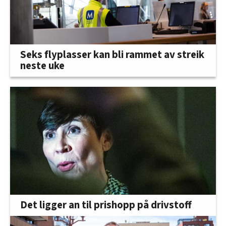
Seks flyplasser kan bli rammet av streik
neste uke
Det ligger an til prishopp på drivstoff