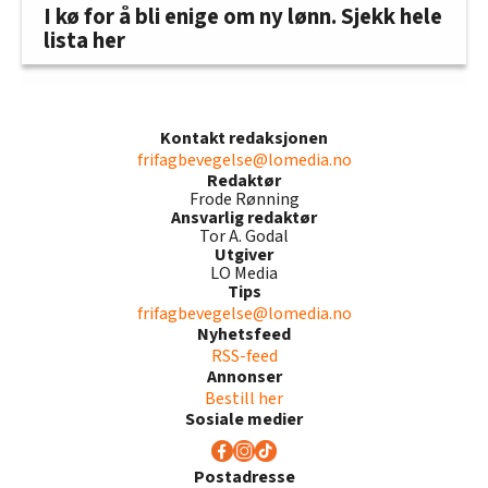
I kø for å bli enige om ny lønn. Sjekk hele
lista her
Kontakt redaksjonen
frifagbevegelse@lomedia.no
Redaktør
Frode Rønning
Ansvarlig redaktør
Tor A. Godal
Utgiver
LO Media
Tips
frifagbevegelse@lomedia.no
Nyhetsfeed
RSS-feed
Annonser
Bestill her
Sosiale medier
Postadresse