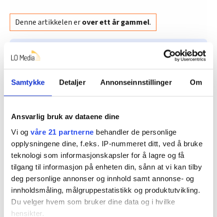
Denne artikkelen er
over ett år gammel
.
Ønsker du å si din mening?
Her finner du informasjon om debattinnlegg og
Samtykke
Detaljer
Annonseinnstillinger
Om
kronikker til FriFagbevegelse
Ansvarlig bruk av dataene dine
frp
LO
Arbeidsmiljøloven
Debatt
Vi og
våre 21 partnerne
behandler de personlige
opplysningene dine, f.eks. IP-nummeret ditt, ved å bruke
fagbevegelsen
tariffavtale
sosial dumping
teknologi som informasjonskapsler for å lagre og få
tilgang til informasjon på enheten din, sånn at vi kan tilby
Stortingsvalget
deg personlige annonser og innhold samt annonse- og
innholdsmåling, målgruppestatistikk og produktutvikling.
Du velger hvem som bruker dine data og i hvilke
hensikter.