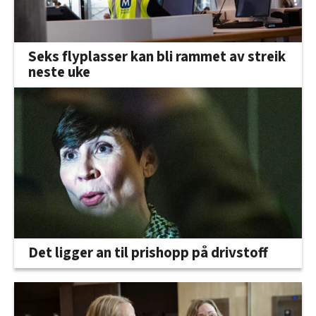
Seks flyplasser kan bli rammet av streik
neste uke
Det ligger an til prishopp på drivstoff