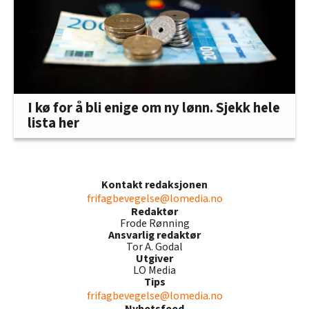
I kø for å bli enige om ny lønn. Sjekk hele
lista her
Kontakt redaksjonen
frifagbevegelse@lomedia.no
Redaktør
Frode Rønning
Ansvarlig redaktør
Tor A. Godal
Utgiver
LO Media
Tips
frifagbevegelse@lomedia.no