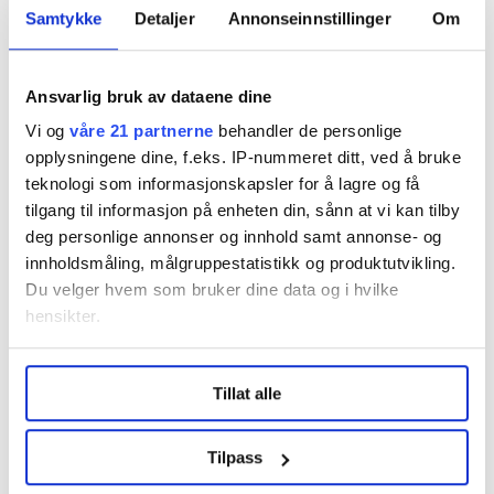
nav
Debatt
Arbeiderpartiet
sykefravær
Samtykke
Detaljer
Annonseinnstillinger
Om
Uføretrygd
Forbundet Styrke
Ansvarlig bruk av dataene dine
Vi og
våre 21 partnerne
behandler de personlige
opplysningene dine, f.eks. IP-nummeret ditt, ved å bruke
Del artikkel
teknologi som informasjonskapsler for å lagre og få
tilgang til informasjon på enheten din, sånn at vi kan tilby
deg personlige annonser og innhold samt annonse- og
innholdsmåling, målgruppestatistikk og produktutvikling.
Du velger hvem som bruker dine data og i hvilke
Nå:
4
stillingsannonser
hensikter.
Under
mer info
kan du lese om hvordan dine personlige
Tillat alle
data behandles og hvordan du kan velge hvordan de skal
brukes. Du kan hele tiden endre eller trekke tilbake ditt
samtykke fra erklæringen om informasjonskapsler.
Tilpass