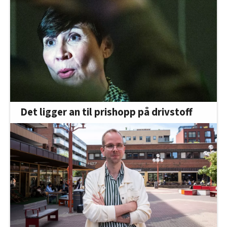
Det ligger an til prishopp på drivstoff