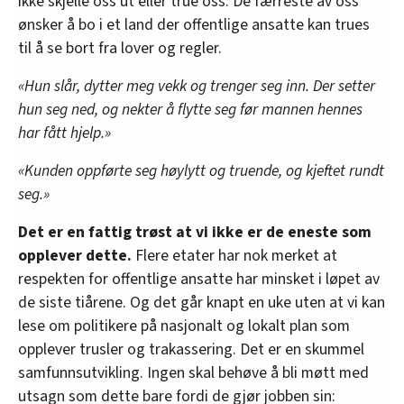
ikke skjelle oss ut eller true oss. De færreste av oss
ønsker å bo i et land der offentlige ansatte kan trues
til å se bort fra lover og regler.
«Hun slår, dytter meg vekk og trenger seg inn. Der setter
hun seg ned, og nekter å flytte seg før mannen hennes
har fått hjelp.»
«Kunden oppførte seg høylytt og truende, og kjeftet rundt
seg.»
Det er en fattig trøst at vi ikke er de eneste som
opplever dette.
Flere etater har nok merket at
respekten for offentlige ansatte har minsket i løpet av
de siste tiårene. Og det går knapt en uke uten at vi kan
lese om politikere på nasjonalt og lokalt plan som
opplever trusler og trakassering. Det er en skummel
samfunnsutvikling. Ingen skal behøve å bli møtt med
utsagn som dette bare fordi de gjør jobben sin: