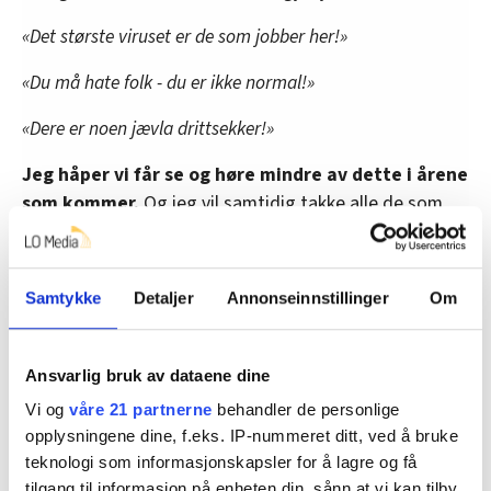
«Det største viruset er de som jobber her!»
«Du må hate folk - du er ikke normal!»
«Dere er noen jævla drittsekker!»
Jeg håper vi får se og høre mindre av dette i årene
som kommer.
Og jeg vil samtidig takke alle de som
møter oss med respekt og folkeskikk – selv om vi tar
upopulære avgjørelser.
Samtykke
Detaljer
Annonseinnstillinger
Om
Det er heldigvis de fleste.
Ansvarlig bruk av dataene dine
Denne artikkelen er
over fire år gammel
.
Vi og
våre 21 partnerne
behandler de personlige
opplysningene dine, f.eks. IP-nummeret ditt, ved å bruke
Ønsker du å si din mening?
teknologi som informasjonskapsler for å lagre og få
tilgang til informasjon på enheten din, sånn at vi kan tilby