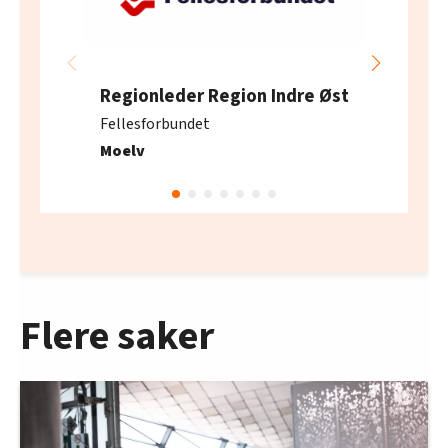
oversikten lengre ned på denne siden.
Regionleder Region Indre Øst
Fellesforbundet
Moelv
Flere saker