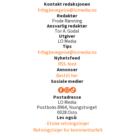
Kontakt redaksjonen
frifagbevegelse@lomedia.no
Redaktør
Frode Rønning
Ansvarlig redaktør
Tor A. Godal
Utgiver
LO Media
Tips
frifagbevegelse@lomedia.no
Nyhetsfeed
RSS-feed
Annonser
Bestill her
Sosiale medier
Postadresse
LO Media
Postboks 8964, Youngstorget
0028 Oslo
Les også:
· Etiske retningslinjer
· Retningslinjer for kommentarfelt