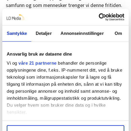
samfunn og som mennesker trenger vi denne fritiden.
En dag uten ærender. Uten den evige tidsklemmen. En
dag med muligheten til å hente oss litt inn.
Vi heier selvfølgelig også på et levende sentrum i
Samtykke
Detaljer
Annonseinnstillinger
Om
Larvik og Sandefjord. Men det bør være bærekraftig,
både for innbyggere og næringsdrivende. Mandag til
Ansvarlig bruk av dataene dine
lørdag er godt nok! Hva med å heller investere i mer
kultur disse dagene? Flere salgsboder? Forskjønning
Vi og
våre 21 partnerne
behandler de personlige
av områdene? Flere nisjebutikker? Koselige
opplysningene dine, f.eks. IP-nummeret ditt, ved å bruke
teknologi som informasjonskapsler for å lagre og få
spisesteder med uteservering? Arrangementer for barn
tilgang til informasjon på enheten din, sånn at vi kan tilby
og unge?
deg personlige annonser og innhold samt annonse- og
Det er mange måter å løse dette på, søndagsåpent er
innholdsmåling, målgruppestatistikk og produktutvikling.
slik vi ser det ikke en av dem.
Du velger hvem som bruker dine data og i hvilke
hensikter.
Denne artikkelen er
over to år gammel
.
Under
mer info
kan du lese om hvordan dine personlige