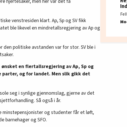
Re
ere hjertesaker, men her var det få
In
Fel
tiske venstresiden klart. Ap, Sp og SV fikk
Mo
tatet ble likevel en mindretallsregjering av Ap og
r den politiske avstanden var for stor. SV ble i
tsaker.
ønsket en flertallsregjering av Ap, Sp og
le parter, og for landet. Men slik gikk det
sole seg i synlige gjennomslag, gjerne av det
jettforhandling. Så også i år.
e minstepensjonister og studenter får et løft,
åde barnehager og SFO.