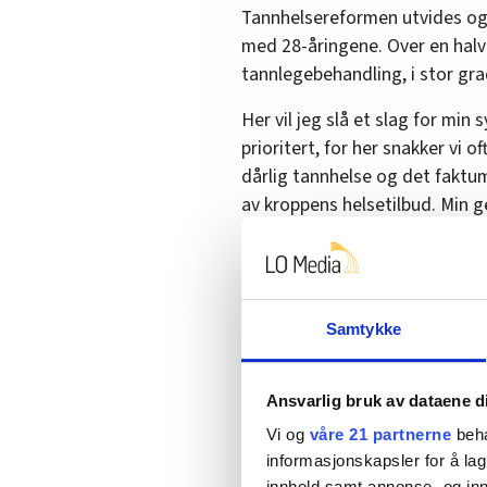
Tannhelsereformen utvides også
med 28-åringene. Over en halv 
tannlegebehandling, i stor gr
Her vil jeg slå et slag for min
prioritert, for her snakker vi
dårlig tannhelse og det faktu
av kroppens helsetilbud. Min ge
forsiktig, i det sure eplet.
SV vant også en solid miljøsei
midlertidig stoppet. Men etter 2
Samtykke
næringsvirksomhet, i tråd med 
stilt seg bak.
Ansvarlig bruk av dataene d
Ap/Sp-regjeringen er godt for
gjennom som foreslått. Jeg v
Vi og
våre 21 partnerne
beha
informasjonskapsler for å lag
og avløp. Regjeringen skal ha ro
innhold samt annonse- og inn