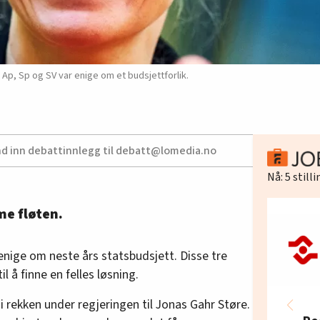
 Ap, Sp og SV var enige om et budsjettforlik.
nd inn debattinnlegg til debatt@lomedia.no
Nå:
5
still
me fløten.
 enige om neste års statsbudsjett. Disse tre
il å finne en felles løsning.
i rekken under regjeringen til Jonas Gahr Støre.