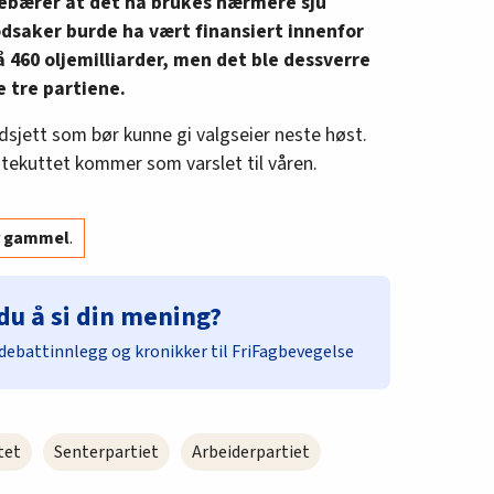
nebærer at det nå brukes nærmere sju
odsaker burde ha vært finansiert innenfor
460 oljemilliarder, men det ble dessverre
e tre partiene.
dsjett som bør kunne gi valgseier neste høst.
ntekuttet kommer som varslet til våren.
år gammel
.
du å si din mening?
debattinnlegg og kronikker til FriFagbevegelse
tet
Senterpartiet
Arbeiderpartiet