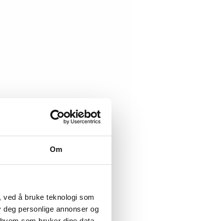
Om
, ved å bruke teknologi som
lby deg personlige annonser og
r hvem som bruker dine data