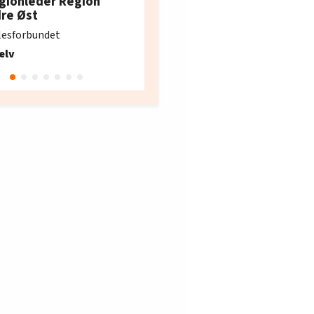
gionleder Region
e i Oslo og Akershus
dre Øst
søker ny kontorlede
lesforbundet
Fellesforbundet avdeling
elv
10
Oslo