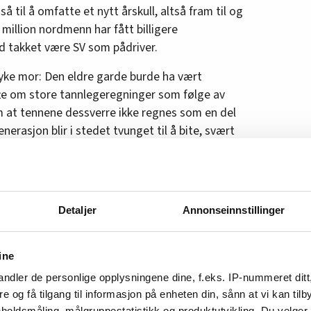
 til å omfatte et nytt årskull, altså fram til og
million nordmenn har fått billigere
ad takket være SV som pådriver.
 syke mor: Den eldre garde burde ha vært
 ofte om store tannlegeregninger som følge av
m at tennene dessverre ikke regnes som en del
nerasjon blir i stedet tvunget til å bite, svært
er. Planene om gruvedrift på havbunnen blir
025 blir det ventelig fritt fram for slik
Detaljer
Annonseinnstillinger
vedtaket et bredt flertall på Stortinget har
ine
nøyd med at statsbudsjettet for øvrig går
il spesielt framheve momsreduksjonen for vann
ndler de personlige opplysningene dine, f.eks. IP-nummeret ditt
re og få tilgang til informasjon på enheten din, sånn at vi kan ti
s for å ha tenkt i nye baner, slik at det blir en
holdsmåling, målgruppestatistikk og produktutvikling. Du velge