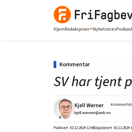
Hjem
Redaksjoner
Nyhetsbrev
Podkas
Kommentar
SV har tjent 
Kjell Werner
Kommentato
kjell.werner@anb.no
02.12.2024
12:48
02.12.2024 