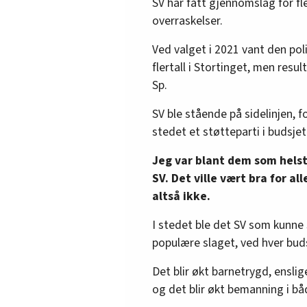
SV har fått gjennomslag for fl
overraskelser.
Ved valget i 2021 vant den poli
flertall i Stortinget, men resul
Sp.
SV ble stående på sidelinjen, fo
stedet et støtteparti i budsjet
Jeg var blant dem som helst 
SV. Det ville vært bra for al
altså ikke.
I stedet ble det SV som kunne 
populære slaget, ved hver buds
Det blir økt barnetrygd, enslig
og det blir økt bemanning i b