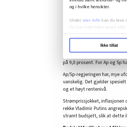
slags subsidiering innenfor k
og i hvilke hensikter.
finansieres til selvkost. En n
1.500 kroner i året.
Under
mer info
kan du lese 
Du kan hele tiden endre eller
Et godt budsjett har med SVs
meningsmålingene, har SV tj
LO Medias publikasjoner frif
har klart å skumme fløten.
Ikke tillat
hvordan våre nettsider blir br
Ved valget i 2021 fikk SV 7,6 p
Vi deler bare informasjon o
annonsering. Disse er angitt
på 9,0 prosent. For Ap og Sp ha
Ap/Sp-regjeringen har, mye ufo
vanskelig. Det gjelder spesie
og et høyt rentenivå.
Strømprissjokket, inflasjonen 
rekke Vladimir Putins angrepsk
stramt budsjett, slik at dette 