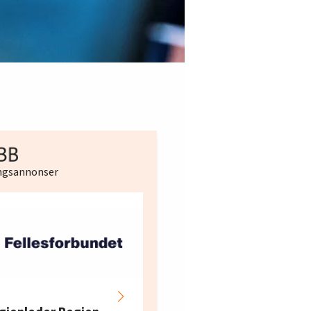
ingsannonser
Hotell- og
restaurantarbeidern