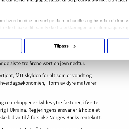
ommunale tjenester som egentlig skal
ormal husholdning sparer med dette grepet rundt
om hvordan dine personlige data behandles og hvordan du kan v
 trekke tilbake ditt samtykke fra erklæringen om informasjonskap
 hjelp blitt enda bedre. Skal vi tro
ent på å stå utenfor regjeringen. Partiet
agbevegelse.no, hk-nytt.no og fontene.no bruker informasjonskaps
Tilpass
ukt slik at vi tilby relevant innhold, tilpassede annonser og utarbe
rosent. De ferskeste målingene viser nå et snitt
m hvordan du bruker nettstedet med LO Medias egne samarbeidsp
 i oversikten lengre ned på denne siden.
r de siste tre årene vært en jevn nedtur.
rtjent, fått skylden for alt som er vondt og
lt hverdagsøkonomien, i form av dyre matvarer
og rentehoppene skyldes ytre faktorer, i første
rig i Ukraina. Regjeringens ansvar er å holde et
ikke bidrar til å forsinke Norges Banks rentekutt.