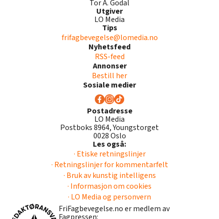
Tor A. Godal
Utgiver
LO Media
Tips
frifagbevegelse@lomedia.no
Nyhetsfeed
RSS-feed
Annonser
Bestill her
Sosiale medier
Postadresse
LO Media
Postboks 8964, Youngstorget
0028 Oslo
Les også:
· Etiske retningslinjer
· Retningslinjer for kommentarfelt
· Bruk av kunstig intelligens
· Informasjon om cookies
· LO Media og personvern
FriFagbevegelse.no er medlem av
Fagpressen: