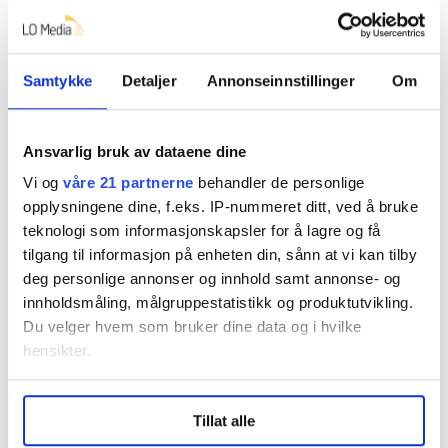
hver dag.
Kompetansen til å utvikle for å bevare vår felles
helsetjeneste finnes allerede – det trenger vi ikke
Samtykke
Detaljer
Annonseinnstillinger
Om
enorme konsern og aksjeeiere med kontoer i
skatteparadis for å få til.
Ansvarlig bruk av dataene dine
Gi fagfolk tillit og rammer som gjør at man kan skape
Vi og
våre 21 partnerne
behandler de personlige
både mer mangfold og mer innovasjon – i egenregi
opplysningene dine, f.eks. IP-nummeret ditt, ved å bruke
med gode lønns- og pensjonsvilkår.
teknologi som informasjonskapsler for å lagre og få
tilgang til informasjon på enheten din, sånn at vi kan tilby
deg personlige annonser og innhold samt annonse- og
Denne artikkelen er
over ett år gammel
.
innholdsmåling, målgruppestatistikk og produktutvikling.
Du velger hvem som bruker dine data og i hvilke
Ønsker du å si din mening?
hensikter.
Her finner du informasjon om debattinnlegg og
Under
mer info
kan du lese om hvordan dine personlige
kronikker til FriFagbevegelse
Tillat alle
data behandles og hvordan du kan velge hvordan de skal
brukes. Du kan hele tiden endre eller trekke tilbake ditt