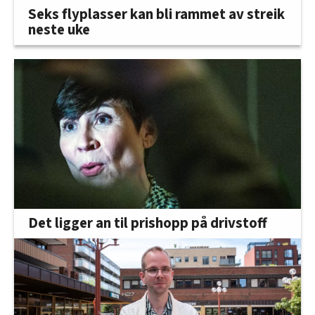
Seks flyplasser kan bli rammet av streik
neste uke
Det ligger an til prishopp på drivstoff