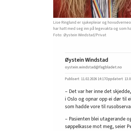
Lise Ringlund er sjukepleiar og hovudverneo
har hatt med seg inn på legevakta og som har 
Øystein Windstad/Privat
Øystein Windstad
oystein.windstad@fagbladet.no
11.02.2026
14:17
13.0
– Det var her inne det skjedde
i Oslo og opnar opp ei dør til 
som hadde vore til rusobserva
– Pasienten blei utagerande og
søppelkasse mot meg, seier P