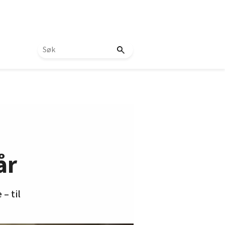
år
– til