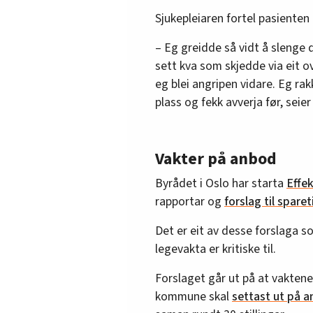
Sjukepleiaren fortel pasienten 
– Eg greidde så vidt å slenge 
sett kva som skjedde via eit 
eg blei angripen vidare. Eg ra
plass og fekk avverja før, seie
Vakter på anbod
Byrådet i Oslo har starta
Effe
rapportar og
forslag til sparet
Det er eit av desse forslaga s
legevakta er kritiske til.
Forslaget går ut på at vaktene
kommune skal
settast ut på a