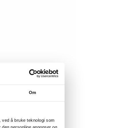
Om
, ved å bruke teknologi som
lby deg personlige annonser og