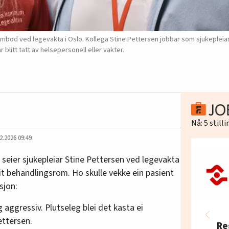
mbod ved legevakta i Oslo. Kollega Stine Pettersen jobbar som sjukepleiar.
blitt tatt av helsepersonell eller vakter.
Nå:
5
still
2.2026 09:49
, seier sjukepleiar Stine Pettersen ved legevakta
eit behandlingsrom. Ho skulle vekke ein pasient
sjon:
 aggressiv. Plutseleg blei det kasta ei
ettersen.
Re