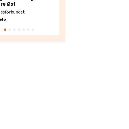
e i Oslo og Akershus
dre Øst
søker ny kontorlede
lesforbundet
Fellesforbundet avdeling
elv
10
Oslo