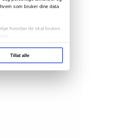
r hvem som bruker dine data
elge hvordan de skal brukes.
sler.
ler (cookies) for å lære
Tillat alle
ide statistikk.
artnere innenfor analyse og