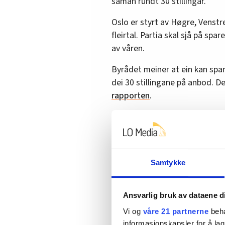
saman rundt 30 stillingar.
Oslo er styrt av Høgre, Venst
fleirtal. Partia skal sjå på spa
av våren.
Byrådet meiner at ein kan spare
dei 30 stillingane på anbod. Det
rapporten
.
Pistol ramla ut av se
Lise Ringlund er hovudverneom
Samtykke
sidan 2020 som sjukepleiar og
– Dette bildet viser kva som kj
Ansvarlig bruk av dataene d
Pistolen fall ut av ryggsekken 
Vi og
våre 21 partnerne
beha
inn med ein machete i ein pose
informasjonskapsler for å lag