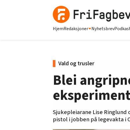
Hjem
Redaksjoner
Nyhetsbrev
Podkas
Vald og trusler
Blei angripn
eksperiment
Sjukepleiarane Lise Ringlund o
pistol i jobben på legevakta i 