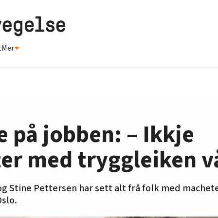
t
Mer
e på jobben: – Ikkje
er med tryggleiken v
g Stine Pettersen har sett alt frå folk med machete 
Oslo.