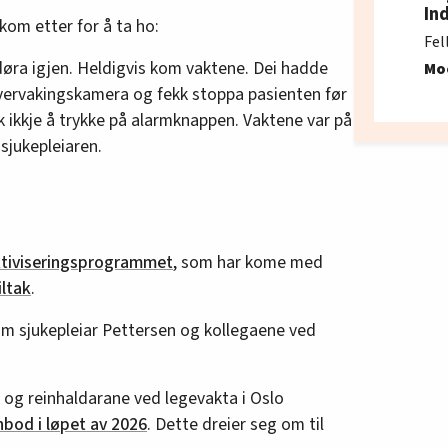
In
kom etter for å ta ho:
Fel
døra igjen. Heldigvis kom vaktene. Dei hadde
Mo
overvakingskamera og fekk stoppa pasienten før
kk ikkje å trykke på alarmknappen. Vaktene var på
r sjukepleiaren.
ktiviseringsprogrammet
, som har kome med
iltak
.
om sjukepleiar Pettersen og kollegaene ved
 og reinhaldarane ved legevakta i Oslo
nbod i løpet av 2026
. Dette dreier seg om til