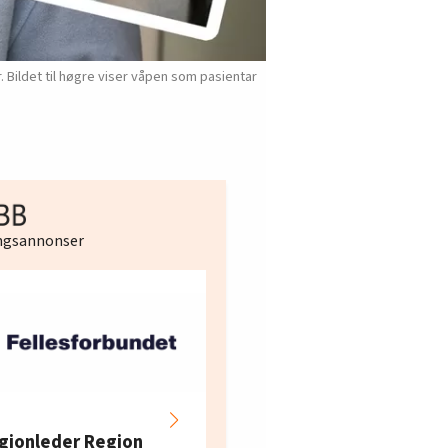
 Bildet til høgre viser våpen som pasientar
ingsannonser
Hotell- og
restaurantarbeidern
gionleder Region