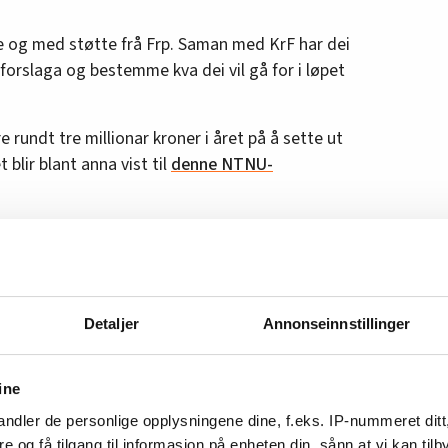
re og med støtte frå Frp. Saman med KrF har dei
reforslaga og bestemme kva dei vil gå for i løpet
 rundt tre millionar kroner i året på å sette ut
 blir blant anna vist til
denne NTNU-
kken
bod ved legevakta i Oslo. Ho har jobba der
Detaljer
Annonseinnstillinger
 sett mykje:
em inn til oss på legevakta ein heilt vanleg dag.
ine
til ein pasient. Sjølv har eg sett ein mann kome
ndler de personlige opplysningene dine, f.eks. IP-nummeret ditt
, seier Ringlund.
re og få tilgang til informasjon på enheten din, sånn at vi kan ti