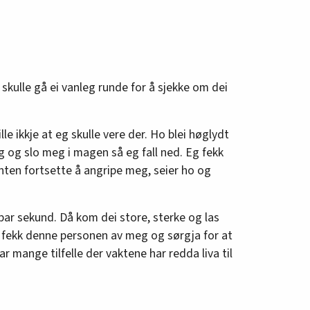
kulle gå ei vanleg runde for å sjekke om dei
lle ikkje at eg skulle vere der. Ho blei høglydt
og slo meg i magen så eg fall ned. Eg fekk
nten fortsette å angripe meg, seier ho og
par sekund. Då kom dei store, sterke og las
 fekk denne personen av meg og sørgja for at
har mange tilfelle der vaktene har redda liva til