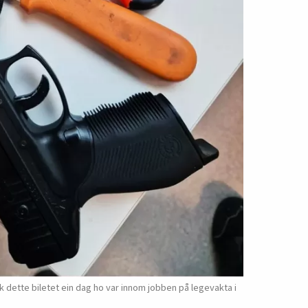
dette biletet ein dag ho var innom jobben på legevakta i