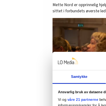
Mette Nord er opprinnelig hjel
sittet i forbundets øverste le
Samtykke
Per Flakstad
Ansvarlig bruk av dataene d
Vi og
våre 21 partnerne
beha
informasjonskapsler for å lag