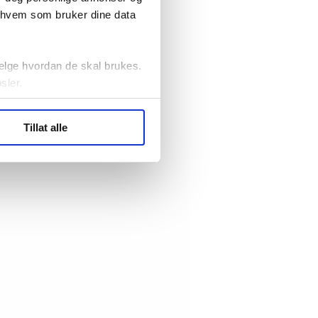
r hvem som bruker dine data
elge hvordan de skal brukes.
sler.
ler (cookies) for å lære
Tillat alle
ide statistikk.
artnere innenfor analyse og