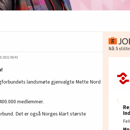
Nå:
5
still
0.2022 08:43
n!
Fagforbundets landsmøte gjenvalgte Mette Nord
 400.000 medlemmer.
Re
In
orbund. Det er også Norges klart største
Fel
Mo