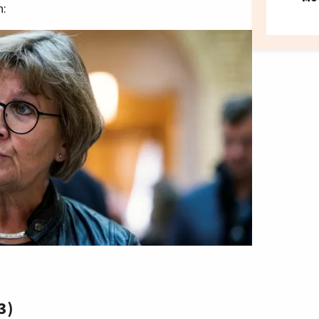
n:
3)