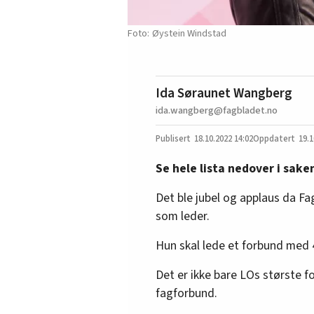
Øystein Windstad
Ida Søraunet Wangberg
ida.wangberg@fagbladet.no
18.10.2022
14:02
19.1
Se hele lista nedover i sake
Det ble jubel og applaus da 
som leder.
Hun skal lede et forbund med
Det er ikke bare LOs største f
fagforbund.