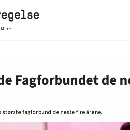
t
Mer
ede Fagforbundet de ne
 største fagforbund de neste fire årene.