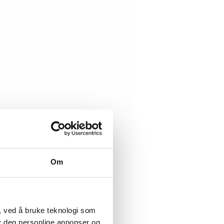
Om
, ved å bruke teknologi som
lby deg personlige annonser og