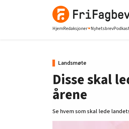
Hjem
Redaksjoner
Nyhetsbrev
Podkas
Landsmøte
Disse skal l
årene
Se hvem som skal lede landets