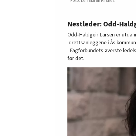
Leif Martin Kirknes
Nestleder: Odd-Haldg
Odd-Haldgeir Larsen er utda
idrettsanleggene i Ås kommune f
i Fagforbundets øverste ledel
før det.