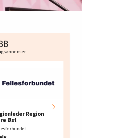
ingsannonser
Hotell- og
restaurantarbeidern
gionleder Region
e i Oslo og Akershus
dre Øst
søker ny kontorlede
lesforbundet
Fellesforbundet avdeling
elv
10