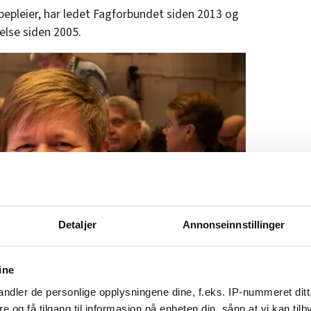
pepleier, har ledet Fagforbundet siden 2013 og
delse siden 2005.
Detaljer
Annonseinnstillinger
ine
ndler de personlige opplysningene dine, f.eks. IP-nummeret ditt
re og få tilgang til informasjon på enheten din, sånn at vi kan ti