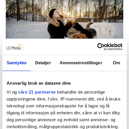
Samtykke
Detaljer
Annonseinnstillinger
Om
Anita Arntzen
Ansvarlig bruk av dataene dine
Vi og
våre 21 partnerne
behandler de personlige
Denne artikkelen er
over ett år gammel
.
opplysningene dine, f.eks. IP-nummeret ditt, ved å bruke
teknologi som informasjonskapsler for å lagre og få
tilgang til informasjon på enheten din, sånn at vi kan tilby
deg personlige annonser og innhold samt annonse- og
fagforbundet
Folk
Nyheter
fagbladet
innholdsmåling, målgruppestatistikk og produktutvikling.