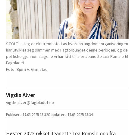
STOLT: – Jeg er ekstremt stolt av hvordan ungdomsorganiseringen
har utviklet seg sammen med Fagforbundet denne perioden, og de
politiske gjennomslagene vi har fått til, sier Jeanette Lea Romslo til
Fagbladet.
Bjørn A. Grimstad
Vigdis Alver
vigdis.alver@fagbladet.no
17.03.2025
13:32
17.03.2025 13:34
Høsten 2022 rykket Jeanette Lea Romslo opp fra