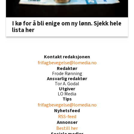
I kø for å bli enige om ny lønn. Sjekk hele
lista her
Kontakt redaksjonen
frifagbevegelse@lomedia.no
Redaktør
Frode Rønning
Ansvarlig redaktør
Tor A. Godal
Utgiver
LO Media
Tips
frifagbevegelse@lomedia.no
Nyhetsfeed
RSS-feed
Annonser
Bestill her
Sosiale medier