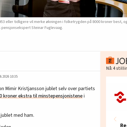
eller tidligere vil merke økningen i folketrygden på 8000 kroner best, og 
s pensjonsekspert Steinar Fuglevaag.
Nå:
4
still
6.2026 10:35
n Mimir Kristjansson jublet selv over partiets
0 kroner ekstra til minstepensjonistene
i
jublet med ham.
Re