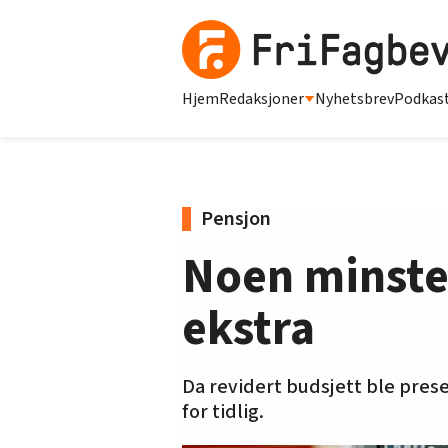
Hjem
Redaksjoner
Nyhetsbrev
Podkas
Pensjon
Noen minstep
ekstra
Da revidert budsjett ble presen
for tidlig.