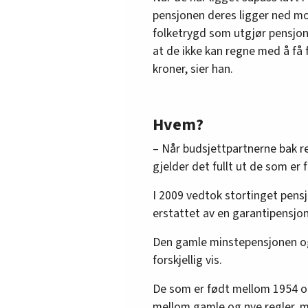
pensjonen deres ligger ned mo
folketrygd som utgjør pensjone
at de ikke kan regne med å få 
kroner, sier han.
Hvem?
– Når budsjettpartnerne bak r
gjelder det fullt ut de som er f
I 2009 vedtok stortinget pens
erstattet av en garantipensjon
Den gamle minstepensjonen og
forskjellig vis.
De som er født mellom 1954 o
mellom gamle og nye regler, me