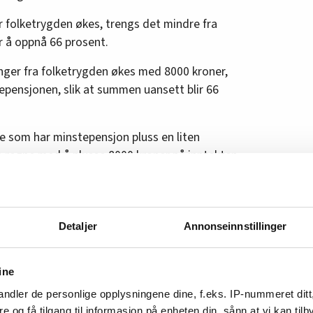
folketrygden økes, trengs det mindre fra
 å oppnå 66 prosent.
enger fra folketrygden økes med 8000 kroner,
epensjonen, slik at summen uansett blir 66
lle som har minstepensjon pluss en liten
 regne med å plusse 8000 kroner på inntekten
 vi tilbake til lenger ned i saken.
Detaljer
Annonseinnstillinger
ik:
ine
kker omtrent alt
ndler de personlige opplysningene dine, f.eks. IP-nummeret ditt
re og få tilgang til informasjon på enheten din, sånn at vi kan ti