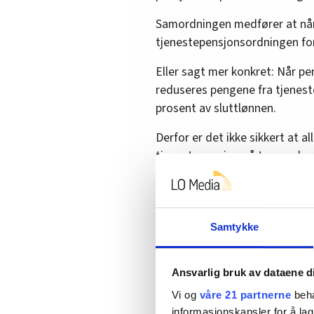
Samordningen medfører at når 
tjenestepensjonsordningen for
Eller sagt mer konkret: Når p
reduseres pengene fra tjenest
prosent av sluttlønnen.
Derfor er det ikke sikkert at a
tjenestepensjon på toppen kan
sin.
Hvem gjelder dette? Det kommer
Samtykke
Først litt om
hvorfor
det blir sl
Ansvarlig bruk av dataene d
Når folketrygden de
Vi og
våre 21 partnerne
beha
informasjonskapsler for å lag