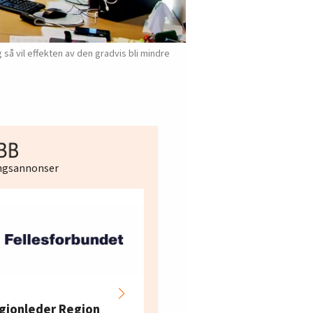
så vil effekten av den gradvis bli mindre
ingsannonser
Hotell- og
restaurantarbeidern
gionleder Region