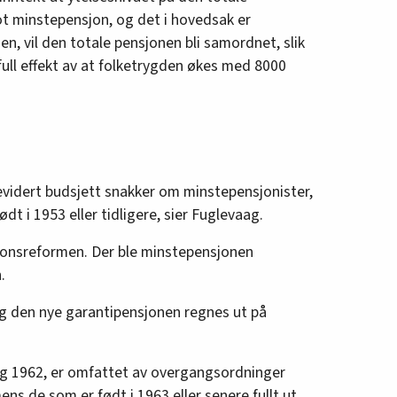
t minstepensjon, og det i hovedsak er
n, vil den totale pensjonen bli samordnet, slik
full effekt av at folketrygden økes med 8000
evidert budsjett snakker om minstepensjonister,
ødt i 1953 eller tidligere, sier Fuglevaag.
jonsreformen. Der ble minstepensjonen
.
 den nye garantipensjonen regnes ut på
g 1962, er omfattet av overgangsordninger
ns de som er født i 1963 eller senere fullt ut