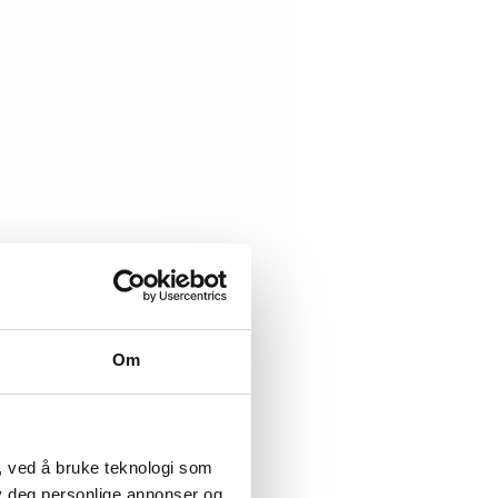
Om
, ved å bruke teknologi som
lby deg personlige annonser og