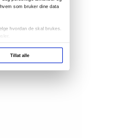
r hvem som bruker dine data
elge hvordan de skal brukes.
sler.
ler (cookies) for å lære
Tillat alle
ide statistikk.
artnere innenfor analyse og