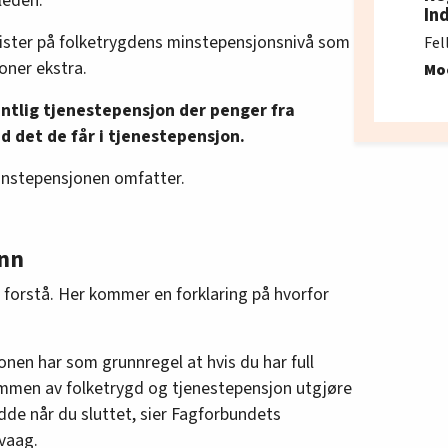
leden.
In
onister på folketrygdens minstepensjonsnivå som
Fel
roner ekstra.
Mo
entlig tjenestepensjon der penger fra
 det de får i tjenestepensjon.
minstepensjonen omfatter.
ønn
t å forstå. Her kommer en forklaring på hvorfor
onen har som grunnregel at hvis du har full
summen av folketrygd og tjenestepensjon utgjøre
dde når du sluttet, sier Fagforbundets
vaag.