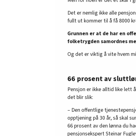
Men for noen er det et skår i g
Det er nemlig ikke alle pensj
fullt ut kommer til å få 8000 k
Grunnen er at de har en off
folketrygden samordnes med
Og det er viktig å vite hvem 
66 prosent av sluttl
Pensjon er ikke alltid like let
det blir slik:
– Den offentlige tjenestepensj
opptjening på 30 år, så skal 
66 prosent av den lønna du ha
pensjonsekspert Steinar Fugle