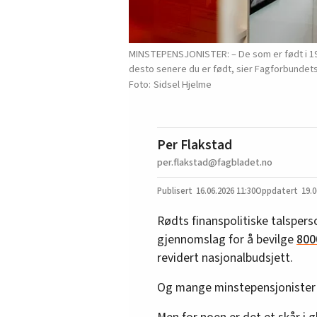
MINSTEPENSJONISTER: – De som er født i 1953 
desto senere du er født, sier Fagforbundet
Sidsel Hjelme
Per Flakstad
per.flakstad@fagbladet.no
16.06.2026
11:30
19.0
Rødts finanspolitiske talsperso
gjennomslag for å bevilge
800
revidert nasjonalbudsjett.
Og mange minstepensjonister 