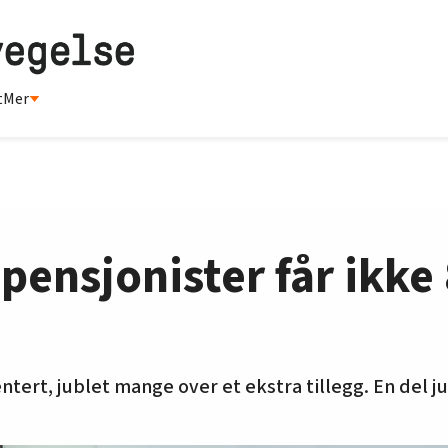
t
Mer
ensjonister får ikke
tert, jublet mange over et ekstra tillegg. En del jub