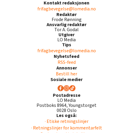
Kontakt redaksjonen
frifagbevegelse@lomedia.no
Redaktør
Frode Rønning
Ansvarlig redaktør
Tor A. Godal
Utgiver
LO Media
Tips
frifagbevegelse@lomedia.no
Nyhetsfeed
RSS-feed
Annonser
Bestill her
Sosiale medier
Postadresse
LO Media
Postboks 8964, Youngstorget
0028 Oslo
Les også:
· Etiske retningslinjer
· Retningslinjer for kommentarfelt