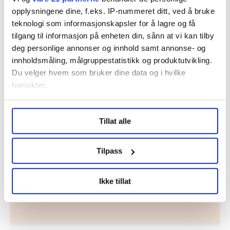
opplysningene dine, f.eks. IP-nummeret ditt, ved å bruke
Nå:
5
stillingsannonser
teknologi som informasjonskapsler for å lagre og få
tilgang til informasjon på enheten din, sånn at vi kan tilby
deg personlige annonser og innhold samt annonse- og
innholdsmåling, målgruppestatistikk og produktutvikling.
Du velger hvem som bruker dine data og i hvilke
hensikter.
Under
mer info
kan du lese om hvordan dine personlige
Tillat alle
data behandles og hvordan du kan velge hvordan de skal
Regionleder Region Indre Øst
brukes. Du kan hele tiden endre eller trekke tilbake ditt
Fellesforbundet
samtykke fra erklæringen om informasjonskapsler.
Tilpass
Moelv
LO Medias publikasjoner frifagbevegelse.no, hk-nytt.no
Ikke tillat
og fontene.no bruker informasjonskapsler (cookies) for å
lære hvordan våre nettsider blir brukt slik at vi tilby
relevant innhold, tilpassede annonser og utarbeide
statistikk.