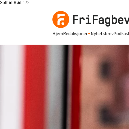
Solfrid Rød " />
Hjem
Redaksjoner
Nyhetsbrev
Podkas