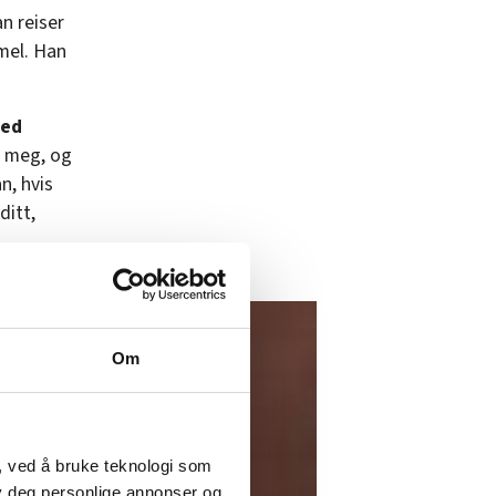
an reiser
mmel. Han
med
å meg, og
n, hvis
ditt,
Om
, ved å bruke teknologi som
lby deg personlige annonser og