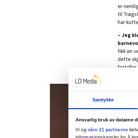
er nemlig
til Trøg
har kutt
– Jeg bl
barnevog
fikk en v
dette sk
fortelle
Samtykke
Ansvarlig bruk av dataene d
Vi og
våre 21 partnerne
beha
informasjonskapsler for å lag