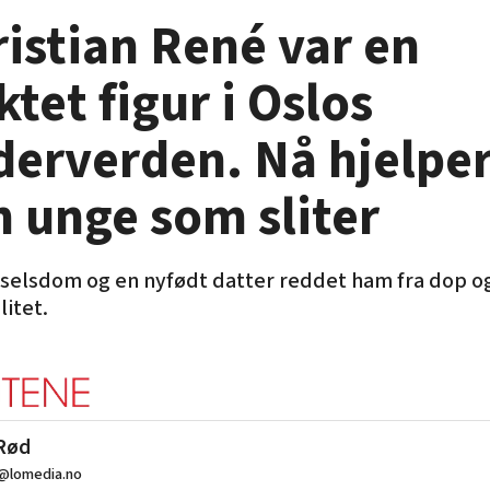
istian René var en
ktet figur i Oslos
derverden. Nå hjelpe
 unge som sliter
selsdom og en nyfødt datter reddet ham fra dop o
litet.
 Rød
d@lomedia.no