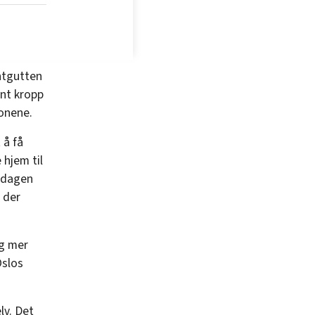
antgutten
nt kropp
jonene.
 å få
 hjem til
å dagen
 der
ig mer
Oslos
lv. Det