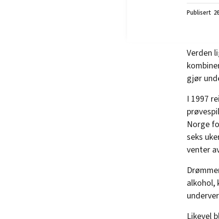
26
Verden l
kombiner
gjør unde
I 1997 re
prøvespil
Norge fo
seks uke
venter av
Drømmen 
alkohol, 
underverd
Likevel b