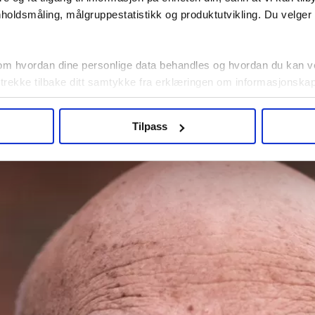
holdsmåling, målgruppestatistikk og produktutvikling. Du velge
om hvordan dine personlige data behandles og hvordan du kan v
 trekke tilbake ditt samtykke fra erklæringen om informasjonskap
agbevegelse.no, hk-nytt.no og fontene.no bruker informasjonskaps
Tilpass
ukt slik at vi tilby relevant innhold, tilpassede annonser og utarbe
m hvordan du bruker nettstedet med LO Medias egne samarbeidsp
 i oversikten lengre ned på denne siden.