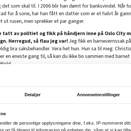
 det som skal til. I 2006 blir han dømt for banksvindel. Når h
stad for å sone, har han fått en datter som er et halvt år ga
et ut rusen, men sprekker et par ganger.
e tatt av politiet og fikk på håndjern inne på Oslo City 
n. Herregud, så flau jeg var!
Jeg fikk en barnevernssak p
eldig bra saksbehandler. Vera het hun. Hun sa til meg: Christia
jer en eneste gang til, så kan du ikke bo sammen med barnet 
r Wold.
Detaljer
Annonseinnstillinger
ine
ndler de personlige opplysningene dine, f.eks. IP-nummeret ditt
re og få tilgang til informasjon på enheten din, sånn at vi kan ti