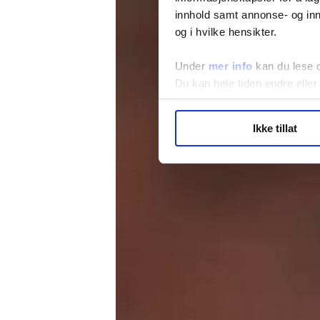
innhold samt annonse- og inn
og i hvilke hensikter.
Under
mer info
kan du lese 
Du kan hele tiden endre eller
LO Medias publikasjoner frif
Ikke tillat
hvordan våre nettsider blir br
Vi deler bare informasjon o
annonsering. Disse er angitt