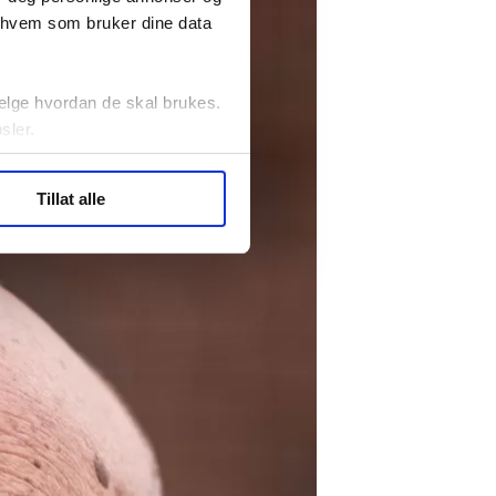
r hvem som bruker dine data
elge hvordan de skal brukes.
sler.
ler (cookies) for å lære
Tillat alle
ide statistikk.
artnere innenfor analyse og