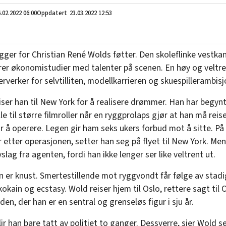
.02.2022
06:00
23.03.2022 12:53
igger for Christian René Wolds føtter. Den skoleflinke vestk
er økonomistudier med talenter på scenen. En høy og veltre
rverker for selvtilliten, modellkarrieren og skuespillerambis
iser han til New York for å realisere drømmer. Han har begynt
le til større filmroller når en ryggprolaps gjør at han må reise
r å operere. Legen gir ham seks ukers forbud mot å sitte. P
r etter operasjonen, setter han seg på flyet til New York. Men
slag fra agenten, fordi han ikke lenger ser like veltrent ut.
er knust. Smertestillende mot ryggvondt får følge av stad
kokain og ecstasy. Wold reiser hjem til Oslo, rettere sagt til 
en, der han er en sentral og grenseløs figur i sju år.
lir han bare tatt av politiet to ganger. Dessverre, sier Wold se