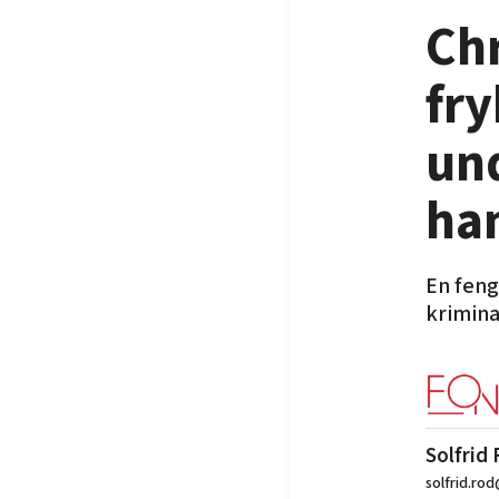
Chr
fry
un
han
En feng
krimina
Solfrid
solfrid.ro