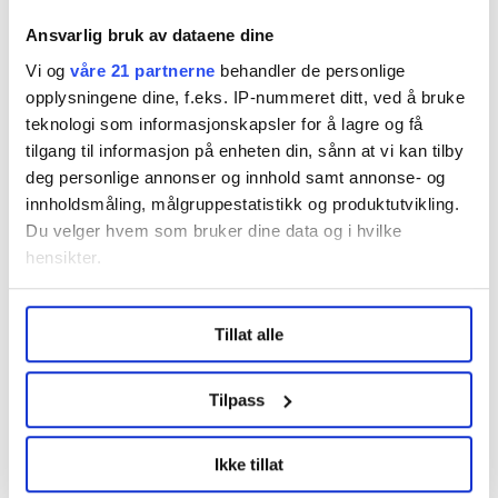
ikke avvikling. Vi merker jo at innbyggertallet går ned.
Ansvarlig bruk av dataene dine
Det fødes rundt 20 barn i kommunen årlig, mens det
Vi og
våre 21 partnerne
behandler de personlige
for noen år siden var det dobbelte, sier hun.
opplysningene dine, f.eks. IP-nummeret ditt, ved å bruke
teknologi som informasjonskapsler for å lagre og få
tilgang til informasjon på enheten din, sånn at vi kan tilby
deg personlige annonser og innhold samt annonse- og
innholdsmåling, målgruppestatistikk og produktutvikling.
Du velger hvem som bruker dine data og i hvilke
hensikter.
Under
mer info
kan du lese om hvordan dine personlige
Tillat alle
data behandles og hvordan du kan velge hvordan de skal
brukes. Du kan hele tiden endre eller trekke tilbake ditt
samtykke fra erklæringen om informasjonskapsler.
Tilpass
Barnevernspedagog Torunn Haugli står som nummer
fem på Aps liste i Porsanger.
LO Medias publikasjoner frifagbevegelse.no, hk-nytt.no
Anne Myklebust Odland
Ikke tillat
og fontene.no bruker informasjonskapsler (cookies) for å
lære hvordan våre nettsider blir brukt slik at vi tilby