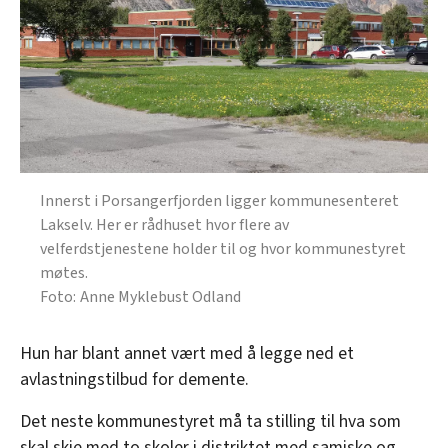
Innerst i Porsangerfjorden ligger kommunesenteret
Lakselv. Her er rådhuset hvor flere av
velferdstjenestene holder til og hvor kommunestyret
møtes.
Anne Myklebust Odland
Hun har blant annet vært med å legge ned et
avlastningstilbud for demente.
Det neste kommunestyret må ta stilling til hva som
skal skje med to skoler i distriktet med samiske og