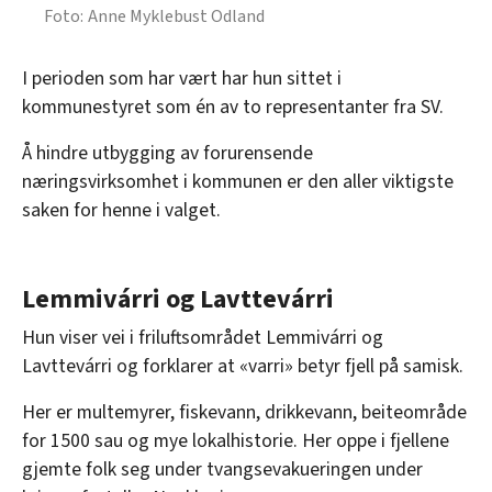
Anne Myklebust Odland
I perioden som har vært har hun sittet i
kommunestyret som én av to representanter fra SV.
Å hindre utbygging av forurensende
næringsvirksomhet i kommunen er den aller viktigste
saken for henne i valget.
Lemmivárri og Lavttevárri
Hun viser vei i friluftsområdet Lemmivárri og
Lavttevárri og forklarer at «varri» betyr fjell på samisk.
Her er multemyrer, fiskevann, drikkevann, beiteområde
for 1500 sau og mye lokalhistorie. Her oppe i fjellene
gjemte folk seg under tvangsevakueringen under