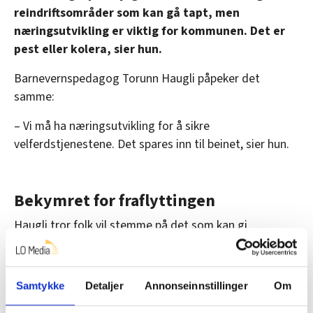
reindriftsområder som kan gå tapt, men
næringsutvikling er viktig for kommunen. Det er
pest eller kolera, sier hun.
Barnevernspedagog Torunn Haugli påpeker det
samme:
– Vi må ha næringsutvikling for å sikre
velferdstjenestene. Det spares inn til beinet, sier hun.
Bekymret for fraflyttingen
Haugli tror folk vil stemme på det som kan gi
kommunen inntekter. Hun er bekymret for fraflyttingen
og at det i fremtiden ikke vil være nok folk til å jobbe i
velferdstjenestene.
Samtykke
Detaljer
Annonseinnstillinger
Om
– Det er viktig at kommunen består. Vi må ha utvikling,