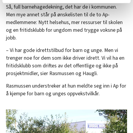
Så, full barnehagedekning, det har de i kommunen.
relevant innhold, tilpassede annonser og utarbeide
Men mye annet står på ønskelisten til de to Ap-
statistikk.
Vi deler bare informasjon om hvordan du bruker
medlemmene: Nytt helsehus, mer ressurser til skolen
nettstedet med LO Medias egne samarbeidspartnere
og en fritidsklubb for ungdom med trygge voksne på
innenfor analyse og annonsering. Disse er angitt i
jobb.
oversikten lengre ned på denne siden.
– Vi har gode idrettstilbud for barn og unge. Men vi
trenger noe for dem som ikke driver idrett. Vi vil ha en
fritidsklubb som driftes av det offentlige og ikke på
prosjektmidler, sier Rasmussen og Haugli.
Rasmussen understreker at hun meldte seg inn i Ap for
å kjempe for barn og unges oppvekstvilkår.