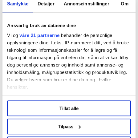
Omstillingen handler ikke bare om penger, men like
Samtykke
Detaljer
Annonseinnstillinger
Om
mye om demografisk utvikling, teknologi og forventet
mangel på arbeidskraft, forklarer Railo.
Ansvarlig bruk av dataene dine
– Hva sier du til at Bærum gjør seg lite attraktiv som
Vi og
våre 21 partnerne
behandler de personlige
arbeidsplass med disse kuttene?
opplysningene dine, f.eks. IP-nummeret ditt, ved å bruke
teknologi som informasjonskapsler for å lagre og få
– En virksomhet som bruker mer penger enn den
tilgang til informasjon på enheten din, sånn at vi kan tilby
har, blir ikke attraktiv på sikt. Derimot er det
deg personlige annonser og innhold samt annonse- og
attraktivt å jobbe på en arbeidsplass som er på
innholdsmåling, målgruppestatistikk og produktutvikling.
parti med framtida.
Du velger hvem som bruker dine data og i hvilke
hensikter.
Kommunedirektøren håper handlingsrommet de har
nå, gjør at de satser mer på teknologiutvikling. Og
Under
mer info
kan du lese om hvordan dine personlige
legger til at de hele tiden jobber med tjenesteutvikling
Tillat alle
data behandles og hvordan du kan velge hvordan de skal
og arbeidsmiljø.
brukes. Du kan hele tiden endre eller trekke tilbake ditt
samtykke fra erklæringen om informasjonskapsler.
– En framoverlent kommune med gode strukturer og
Tilpass
løsninger, er en attraktiv arbeidsplass.