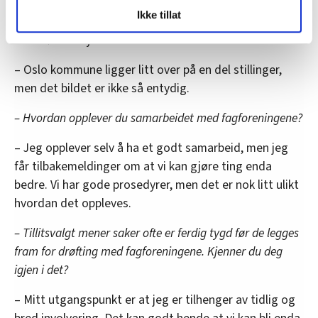
LO Medias publikasjoner frifagbevegelse.no, hk-nytt.no
Ikke tillat
og fontene.no bruker informasjonskapsler (cookies) for å
– Men dere mister kompetanse fordi ansatte søker seg til
lære hvordan våre nettsider blir brukt slik at vi tilby
bedre lønnede jobber i andre kommuner?
relevant innhold, tilpassede annonser og utarbeide
– Oslo kommune ligger litt over på en del stillinger,
statistikk.
men det bildet er ikke så entydig.
Vi deler bare informasjon om hvordan du bruker
nettstedet med LO Medias egne samarbeidspartnere
– Hvordan opplever du samarbeidet med fagforeningene?
innenfor analyse og annonsering. Disse er angitt i
oversikten lengre ned på denne siden.
– Jeg opplever selv å ha et godt samarbeid, men jeg
får tilbakemeldinger om at vi kan gjøre ting enda
bedre. Vi har gode prosedyrer, men det er nok litt ulikt
hvordan det oppleves.
– Tillitsvalgt mener saker ofte er ferdig tygd før de legges
fram for drøfting med fagforeningene. Kjenner du deg
igjen i det?
– Mitt utgangspunkt er at jeg er tilhenger av tidlig og