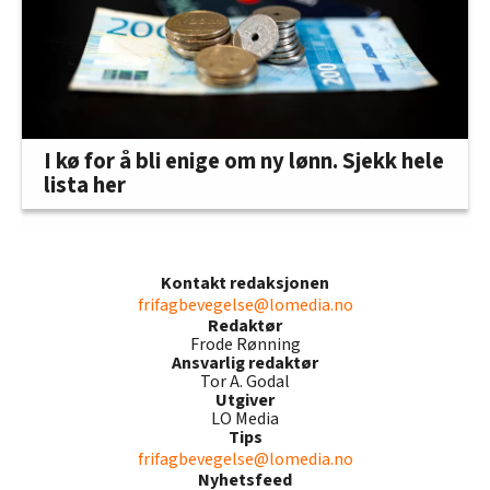
I kø for å bli enige om ny lønn. Sjekk hele
lista her
Kontakt redaksjonen
frifagbevegelse@lomedia.no
Redaktør
Frode Rønning
Ansvarlig redaktør
Tor A. Godal
Utgiver
LO Media
Tips
frifagbevegelse@lomedia.no
Nyhetsfeed