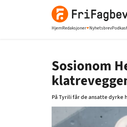
Hjem
Redaksjoner
Nyhetsbrev
Podkas
Sosionom He
klatrevegge
På Tyrili får de ansatte dyrke