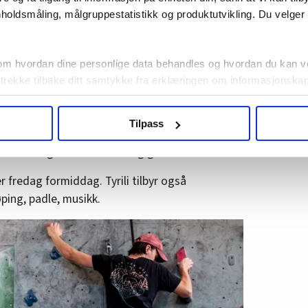
holdsmåling, målgruppestatistikk og produktutvikling. Du velge
om hvordan dine personlige data behandles og hvordan du kan v
 trekke tilbake ditt samtykke fra erklæringen om informasjonskap
agbevegelse.no, hk-nytt.no og fontene.no bruker informasjonskaps
Tilpass
ukt slik at vi tilby relevant innhold, tilpassede annonser og utarbe
isenteret i Oslo er på klatring med tre
m hvordan du bruker nettstedet med LO Medias egne samarbeidsp
for alvorlig rusmiddelavhengighet.
 i oversikten lengre ned på denne siden.
er fredag formiddag. Tyrili tilbyr også
øping, padle, musikk.