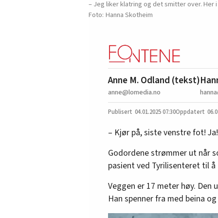
– Jeg liker klatring og det smitter over. Her 
Hanna Skotheim
Anne M. Odland (tekst)
Hann
anne@lomedia.no
hanna
04.01.2025
07:30
06.0
– Kjør på, siste venstre fot! Ja!
Godordene strømmer ut når so
pasient ved Tyrilisenteret til å
Veggen er 17 meter høy. Den 
Han spenner fra med beina og 