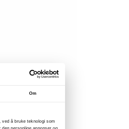
Om
, ved å bruke teknologi som
lby deg personlige annonser og