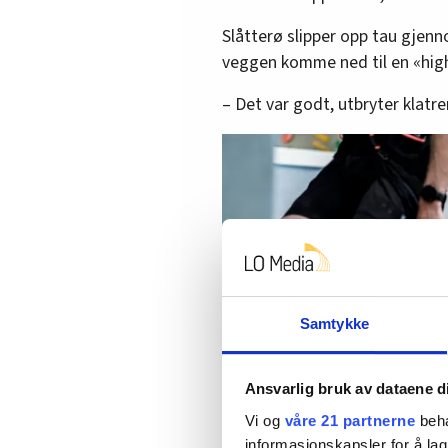
Slåtterø slipper opp tau gjenn
veggen komme ned til en «high
– Det var godt, utbryter klatr
Samtykke
Ansvarlig bruk av dataene d
Vi og
våre 21 partnerne
beha
informasjonskapsler for å lag