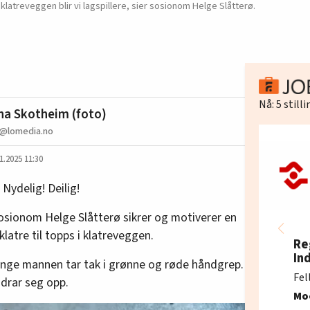
i klatreveggen blir vi lagspillere, sier sosionom Helge Slåtterø.
Nå:
5
still
a Skotheim (foto)
@lomedia.no
1.2025 11:30
 Nydelig! Deilig!
sionom Helge Slåtterø sikrer og motiverer en
 klatre til topps i klatreveggen.
Re
In
unge mannen tar tak i grønne og røde håndgrep.
Fel
drar seg opp.
Mo