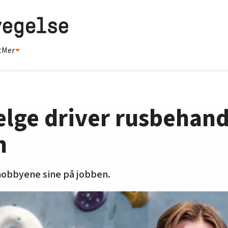
t
Mer
lge driver rusbehandl
n
 hobbyene sine på jobben.