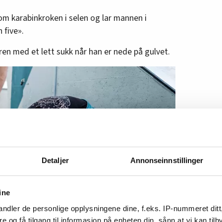
om karabinkroken i selen og lar mannen i
 five».
eren med et lett sukk når han er nede på gulvet.
Detaljer
Annonseinnstillinger
ine
ndler de personlige opplysningene dine, f.eks. IP-nummeret ditt
re og få tilgang til informasjon på enheten din, sånn at vi kan ti