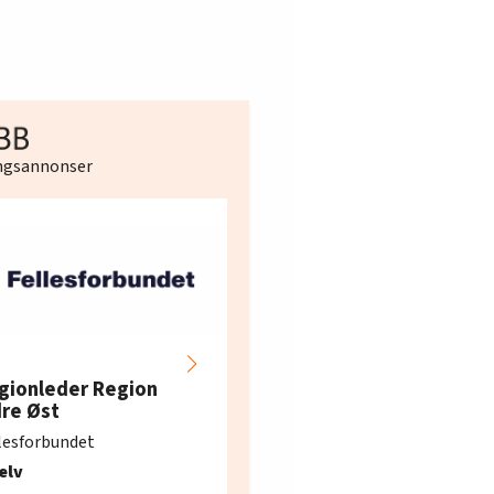
ingsannonser
Hotell- og
restaurantarbeidern
gionleder Region
e i Oslo og Akershus
dre Øst
søker ny kontorlede
lesforbundet
Fellesforbundet avdeling
elv
10