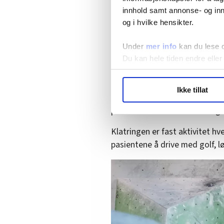
innhold samt annonse- og inn
og i hvilke hensikter.
Hanna Skotheim
Under
mer info
kan du lese 
Du kan hele tiden endre eller
Klatrer hver fredag
LO Medias publikasjoner frif
Ikke tillat
hvordan våre nettsider blir br
Fire mannlige ansatte ved Tyril
Vi deler bare informasjon o
pasienter som er i behandling 
annonsering. Disse er angitt
Klatringen er fast aktivitet hv
pasientene å drive med golf, l