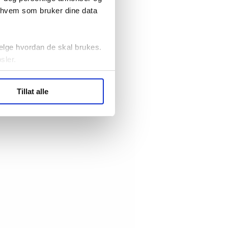
r hvem som bruker dine data
elge hvordan de skal brukes.
sler.
ler (cookies) for å lære
Tillat alle
ide statistikk.
artnere innenfor analyse og