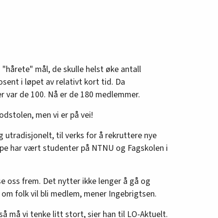
"hårete" mål, de skulle helst øke antall
nt i løpet av relativt kort tid. Da
r var de 100. Nå er de 180 medlemmer.
godstolen, men vi er på vei!
g utradisjonelt, til verks for å rekruttere nye
pe har vært studenter på NTNU og Fagskolen i
ise oss frem. Det nytter ikke lenger å gå og
om folk vil bli medlem, mener Ingebrigtsen.
så må vi tenke litt stort, sier han til LO-Aktuelt.