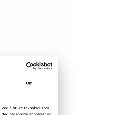
Om
, ved å bruke teknologi som
lby deg personlige annonser og