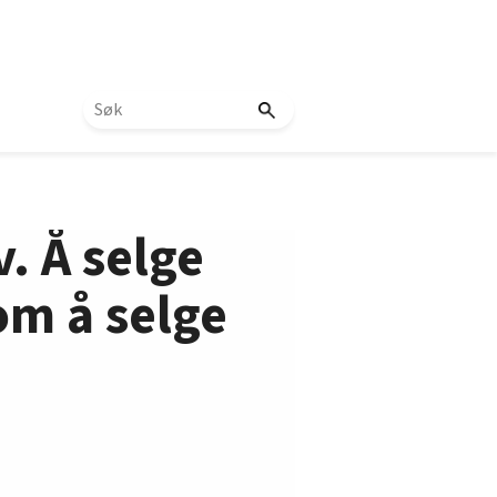
v. Å selge
om å selge