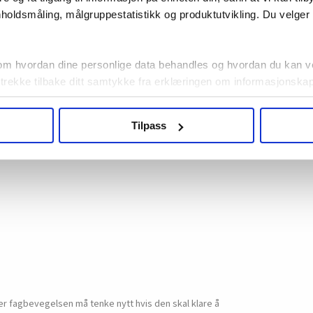
holdsmåling, målgruppestatistikk og produktutvikling. Du velge
om hvordan dine personlige data behandles og hvordan du kan v
 trekke tilbake ditt samtykke fra erklæringen om informasjonskap
agbevegelse.no, hk-nytt.no og fontene.no bruker informasjonskaps
Tilpass
ukt slik at vi tilby relevant innhold, tilpassede annonser og utarbe
m hvordan du bruker nettstedet med LO Medias egne samarbeidsp
 i oversikten lengre ned på denne siden.
 fagbevegelsen må tenke nytt hvis den skal klare å