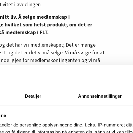
vitet i avdelingen.
 mitt liv. Å selge medlemskap i
e hvilket som helst produkt; om det er
ltså medlemskap i FLT.
og det har vi i medlemskapet; Det er mange
LT og det er det vi må selge. Vi må sørge for at
 noe igjen for medlemskontingenten og vi må
trenger det, sier Ingebrigtsen og legger til:
å snakke om eller snakke ned de andre
. Jeg snakker kun om FLT når jeg er ute blant
Detaljer
Annonseinnstillinger
ine
et)
ndler de personlige opplysningene dine, f.eks. IP-nummeret ditt
re og få tilgang til informasjon på enheten din, sånn at vi kan ti