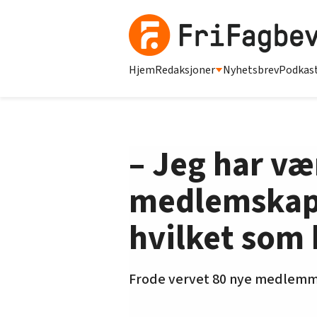
Hjem
Redaksjoner
Nyhetsbrev
Podkas
– Jeg har vær
medlemskap 
hvilket som 
Frode vervet 80 nye medlemme