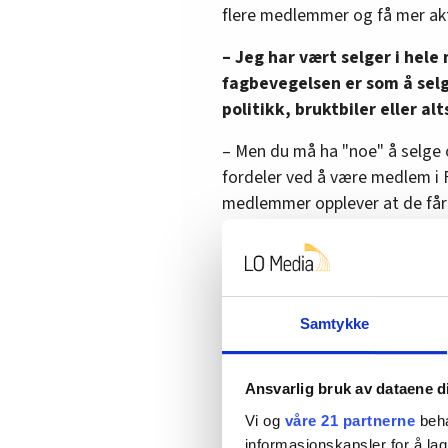
flere medlemmer og få mer akti
– Jeg har vært selger i hele
fagbevegelsen er som å selg
politikk, bruktbiler eller a
– Men du må ha "noe" å selge 
fordeler ved å være medlem i F
medlemmer opplever at de får
sørge at de får bistand når de 
– Vi må ikke være opptatt av 
forbundene vi konkurrerer med
folk.
Samtykke
• Følg oss på
Facebook
Ansvarlig bruk av dataene d
(Artikkelen fortsetter under bild
Vi og
våre 21 partnerne
beha
informasjonskapsler for å lag