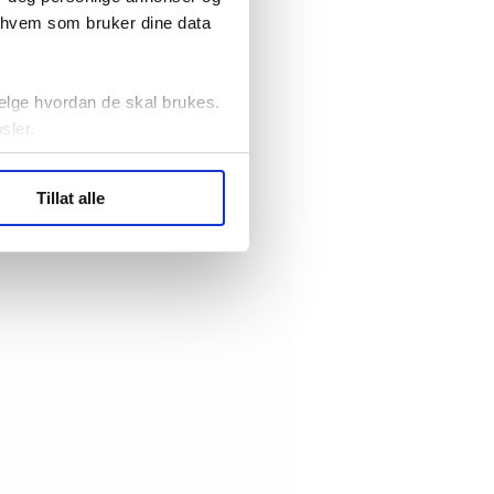
r hvem som bruker dine data
elge hvordan de skal brukes.
sler.
ler (cookies) for å lære
Tillat alle
ide statistikk.
artnere innenfor analyse og