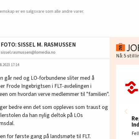
mskap er en salgsvare som alle andre varer.
N
FOTO: SISSEL M. RASMUSSEN
sissel.rasmussen@lomedia.no
Nå:
5
still
8.2023 17:14
en går ned og LO-forbundene sliter med å
er Frode Ingebrigtsen i FLT-avdelingen i
deen om hvordan verve medlemmer til "familien".
selger bedre enn det som oppleves som traust og
alerstolen da han nylig deltok på LOs
Re
omsdal.
In
Fel
sen for første gang på landsmøte til FLT.