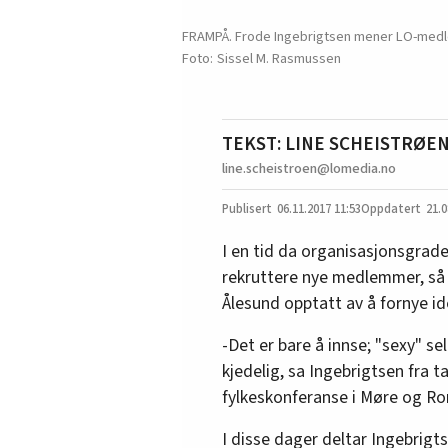
FRAMPÅ. Frode Ingebrigtsen mener LO-medle
Sissel M. Rasmussen
TEKST: LINE SCHEISTRØE
line.scheistroen@lomedia.no
06.11.2017
11:53
21.0
I en tid da organisasjonsgrad
rekruttere nye medlemmer, så 
Ålesund opptatt av å fornye i
-Det er bare å innse; "sexy" 
kjedelig, sa Ingebrigtsen fra t
fylkeskonferanse i Møre og R
I disse dager deltar Ingebrigt