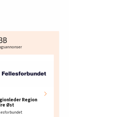
ingsannonser
Hotell- og
restaurantarbeidern
gionleder Region
e i Oslo og Akershus
dre Øst
søker ny kontorlede
lesforbundet
Fellesforbundet avdeling