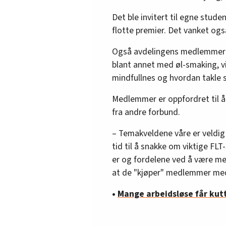
Det ble invitert til egne stud
flotte premier. Det vanket også
Også avdelingens medlemmer inv
blant annet med øl-smaking, vi
mindfullnes og hvordan takle s
Medlemmer er oppfordret til 
fra andre forbund.
– Temakveldene våre er veldig
tid til å snakke om viktige FLT
er og fordelene ved å være me
at de "kjøper" medlemmer med 
•
Mange arbeidsløse får kut