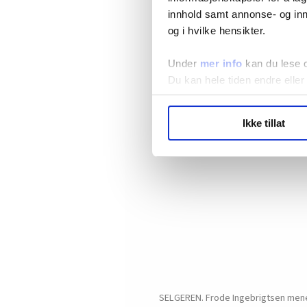
innhold samt annonse- og inn
og i hvilke hensikter.
Under
mer info
kan du lese 
Du kan hele tiden endre eller
LO Medias publikasjoner frif
Ikke tillat
hvordan våre nettsider blir br
Vi deler bare informasjon o
annonsering. Disse er angitt
SELGEREN. Frode Ingebrigtsen mener