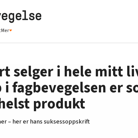
t
Mer
t selger i hele mitt li
i fagbevegelsen er s
helst produkt
r – her er hans suksessoppskrift