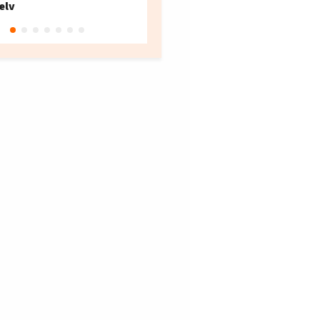
elv
10
Oslo