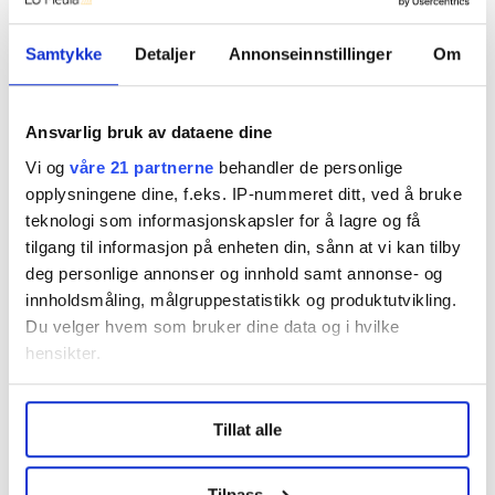
Vi skriver om ansatte i handel, kontor, luftfart
og reiseliv, finans, forlag, media, samferdsel og
Samtykke
Detaljer
Annonseinnstillinger
Om
organisasjoner.
Les mer fra oss
Ansvarlig bruk av dataene dine
Vi og
våre 21 partnerne
behandler de personlige
opplysningene dine, f.eks. IP-nummeret ditt, ved å bruke
teknologi som informasjonskapsler for å lagre og få
Del artikkel
tilgang til informasjon på enheten din, sånn at vi kan tilby
deg personlige annonser og innhold samt annonse- og
innholdsmåling, målgruppestatistikk og produktutvikling.
Du velger hvem som bruker dine data og i hvilke
hensikter.
Nå:
4
stillingsannonser
Under
mer info
kan du lese om hvordan dine personlige
Tillat alle
data behandles og hvordan du kan velge hvordan de skal
brukes. Du kan hele tiden endre eller trekke tilbake ditt
samtykke fra erklæringen om informasjonskapsler.
Tilpass