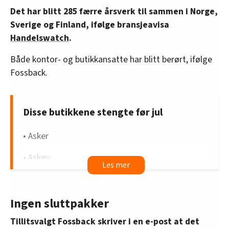
Det har blitt 285 færre årsverk til sammen i Norge,
Sverige og Finland, ifølge bransjeavisa
Handelswatch
.
Både kontor- og butikkansatte har blitt berørt, ifølge
Fossback.
Disse butikkene stengte før jul
• Asker
• Askøy
• Bjørkelangen
• Grünerløkka
Ingen sluttpakker
Tillitsvalgt Fossback skriver i en e-post at det
• Kjørbekk