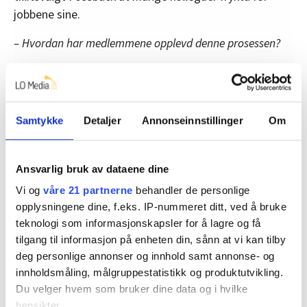
jobbene sine.
– Hvordan har medlemmene opplevd denne prosessen?
– Det har vært en tøff prosess, men vi skjønner at det
måtte til. Alternativet var konkurs, noe ingen av oss
ønska, skriver Fossback.
Samtykke
Detaljer
Annonseinnstillinger
Om
Men nå ser flere lysere på framtida:
– Mange medlemmer gleder seg nå til sesongen og
Ansvarlig bruk av dataene dine
ønsker våren velkommen.
Vi og
våre 21 partnerne
behandler de personlige
opplysningene dine, f.eks. IP-nummeret ditt, ved å bruke
teknologi som informasjonskapsler for å lagre og få
Denne artikkelen er
over ett år gammel
.
tilgang til informasjon på enheten din, sånn at vi kan tilby
deg personlige annonser og innhold samt annonse- og
innholdsmåling, målgruppestatistikk og produktutvikling.
Du velger hvem som bruker dine data og i hvilke
oppsigelse
Nyheter
Butikkansatte
hensikter.