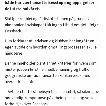
både har vært ansettelsesstopp og oppsigelser
• Lund
det siste halvåret.
• Lyngdal
Sluttpakker blei også diskutert, men på grunn av
økonomien i selskapet fikk ingen tilbud om det, ifølge
• Mandal
Fossback.
• Mo i Rana
Hun forklarer at ledelsen og klubben har inngått en
• Slemmestad
egen avtale om hvordan omstillingsprosessen skulle
håndteres.
• Steinkjer
Denne inneholder blant annet kriterier for hvem som
• Vestby
mister jobben først i en nedbemanning og hvilke
geografiske områder ansatte «konkurrerer» med
• Østsiden
hverandre innafor.
• Øya Larvik
– Avtalen tar først hensyn til ansiennitet, så sikring av
nødvendig kompetanse på arbeidsplassen og sosiale
forhold, skriver Fossback.