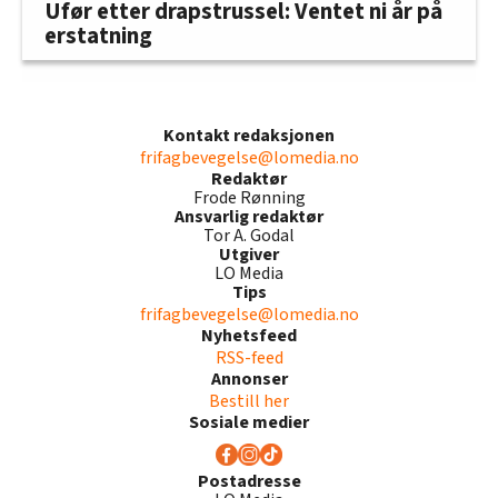
Ufør etter drapstrussel: Ventet ni år på
erstatning
Kontakt redaksjonen
frifagbevegelse@lomedia.no
Redaktør
Frode Rønning
Ansvarlig redaktør
Tor A. Godal
Utgiver
LO Media
Tips
frifagbevegelse@lomedia.no
Nyhetsfeed
RSS-feed
Annonser
Bestill her
Sosiale medier
Postadresse