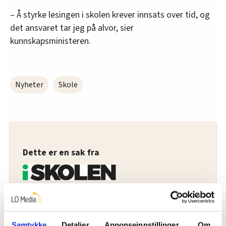
– Å styrke lesingen i skolen krever innsats over tid, og
det ansvaret tar jeg på alvor, sier
kunnskapsministeren.
Nyheter
Skole
Dette er en sak fra
Vi skriver om ansatte i skolesektoren.
Les mer fra oss
Samtykke
Detaljer
Annonseinnstillinger
Om