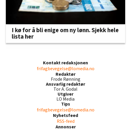
I kø for å bli enige om ny lønn. Sjekk hele
lista her
Kontakt redaksjonen
frifagbevegelse@lomedia.no
Redaktør
Frode Rønning
Ansvarlig redaktør
Tor A. Godal
Utgiver
LO Media
Tips
frifagbevegelse@lomedia.no
Nyhetsfeed
RSS-feed
Annonser