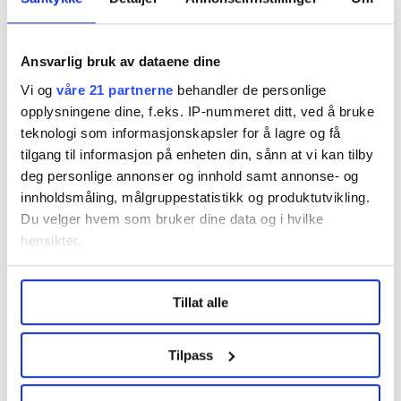
Ansvarlig bruk av dataene dine
Del artikkel
Vi og
våre 21 partnerne
behandler de personlige
opplysningene dine, f.eks. IP-nummeret ditt, ved å bruke
teknologi som informasjonskapsler for å lagre og få
tilgang til informasjon på enheten din, sånn at vi kan tilby
deg personlige annonser og innhold samt annonse- og
Nå:
4
stillingsannonser
innholdsmåling, målgruppestatistikk og produktutvikling.
Du velger hvem som bruker dine data og i hvilke
hensikter.
Under
mer info
kan du lese om hvordan dine personlige
Tillat alle
data behandles og hvordan du kan velge hvordan de skal
brukes. Du kan hele tiden endre eller trekke tilbake ditt
samtykke fra erklæringen om informasjonskapsler.
Tilpass
Regionleder Region Indre Øst
LO Medias publikasjoner frifagbevegelse.no, hk-nytt.no