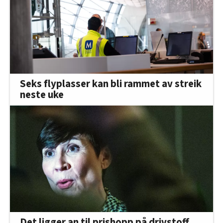
Seks flyplasser kan bli rammet av streik
neste uke
Det ligger an til prishopp på drivstoff