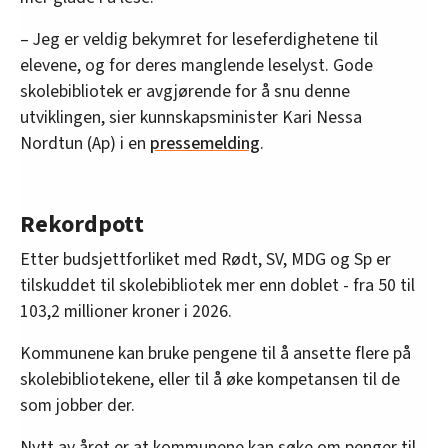
– Jeg er veldig bekymret for leseferdighetene til
elevene, og for deres manglende leselyst. Gode
skolebibliotek er avgjørende for å snu denne
utviklingen, sier kunnskapsminister Kari Nessa
Nordtun (Ap) i en
pressemelding
.
Rekordpott
Etter budsjettforliket med Rødt, SV, MDG og Sp er
tilskuddet til skolebibliotek mer enn doblet - fra 50 til
103,2 millioner kroner i 2026.
Kommunene kan bruke pengene til å ansette flere på
skolebibliotekene, eller til å øke kompetansen til de
som jobber der.
Nytt av året er at kommunene kan søke om penger til