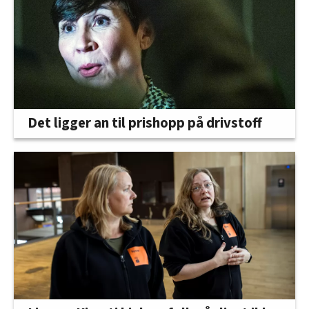
Det ligger an til prishopp på drivstoff