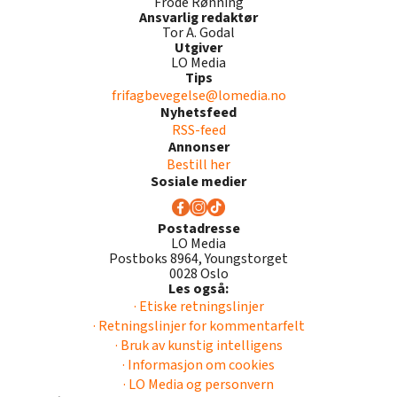
Frode Rønning
Ansvarlig redaktør
Tor A. Godal
Utgiver
LO Media
Tips
frifagbevegelse@lomedia.no
Nyhetsfeed
RSS-feed
Annonser
Bestill her
Sosiale medier
Postadresse
LO Media
Postboks 8964, Youngstorget
0028 Oslo
Les også:
· Etiske retningslinjer
· Retningslinjer for kommentarfelt
· Bruk av kunstig intelligens
· Informasjon om cookies
· LO Media og personvern