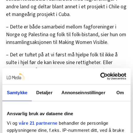
andre land og deltar blant annet i et prosjekt i Chile og
et mangeårig prosjekt i Cuba.
– Dette er både samarbeid mellom fagforeninger i
Norge og Palestina og folk til folk-bistand, sier hun om
innsamlingsaksjonen til Making Women Visible.
– Det er tuftet på at vi først må hjelpe folk til ikke å
sulte i hjel før de kan kreve sine rettigheter. Eller
«Først mat, så moral», som er et kjent sitat fra et
musikalsk verk av Bertolt Brecht, legger hun til.
Samtykke
Detaljer
Annonseinnstillinger
Om
Nyheter
palestina
Ansvarlig bruk av dataene dine
Vi og
våre 21 partnerne
behandler de personlige
opplysningene dine, f.eks. IP-nummeret ditt, ved å bruke