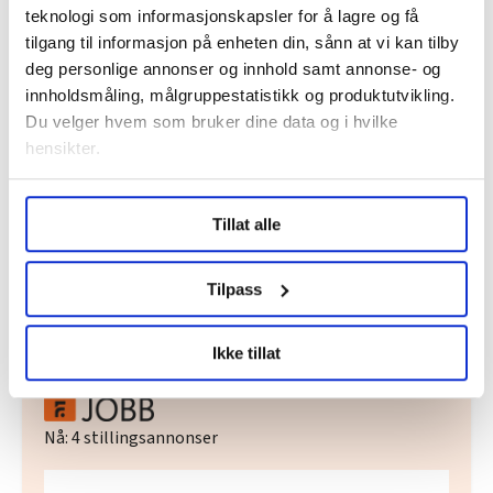
teknologi som informasjonskapsler for å lagre og få
Dette er en sak fra
tilgang til informasjon på enheten din, sånn at vi kan tilby
deg personlige annonser og innhold samt annonse- og
innholdsmåling, målgruppestatistikk og produktutvikling.
Du velger hvem som bruker dine data og i hvilke
Vi skriver om ansatte i skolesektoren.
hensikter.
Les mer fra oss
Under
mer info
kan du lese om hvordan dine personlige
Tillat alle
data behandles og hvordan du kan velge hvordan de skal
brukes. Du kan hele tiden endre eller trekke tilbake ditt
samtykke fra erklæringen om informasjonskapsler.
Tilpass
Del artikkel
LO Medias publikasjoner frifagbevegelse.no, hk-nytt.no
Ikke tillat
og fontene.no bruker informasjonskapsler (cookies) for å
lære hvordan våre nettsider blir brukt slik at vi tilby
relevant innhold, tilpassede annonser og utarbeide
Nå:
4
stillingsannonser
statistikk.
Vi deler bare informasjon om hvordan du bruker
nettstedet med LO Medias egne samarbeidspartnere