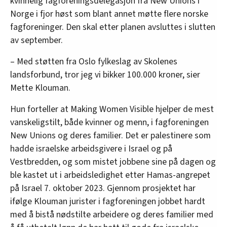
kvinnelig fagforeningsdelegasjon fra New Unions i
Norge i fjor høst som blant annet møtte flere norske
fagforeninger. Den skal etter planen avsluttes i slutten
av september.
– Med støtten fra Oslo fylkeslag av Skolenes
landsforbund, tror jeg vi bikker 100.000 kroner, sier
Mette Klouman.
Hun forteller at Making Women Visible hjelper de mest
vanskeligstilt, både kvinner og menn, i fagforeningen
New Unions og deres familier. Det er palestinere som
hadde israelske arbeidsgivere i Israel og på
Vestbredden, og som mistet jobbene sine på dagen og
ble kastet ut i arbeidsledighet etter Hamas-angrepet
på Israel 7. oktober 2023. Gjennom prosjektet har
ifølge Klouman jurister i fagforeningen jobbet hardt
med å bistå nødstilte arbeidere og deres familier med