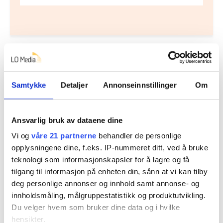
Flere saker
Samtykke
Detaljer
Annonseinnstillinger
Om
Ansvarlig bruk av dataene dine
Vi og
våre 21 partnerne
behandler de personlige
opplysningene dine, f.eks. IP-nummeret ditt, ved å bruke
teknologi som informasjonskapsler for å lagre og få
tilgang til informasjon på enheten din, sånn at vi kan tilby
deg personlige annonser og innhold samt annonse- og
innholdsmåling, målgruppestatistikk og produktutvikling.
KI tar jobben fra unge: – Utviklingen går
Du velger hvem som bruker dine data og i hvilke
ekstremt fort
hensikter.