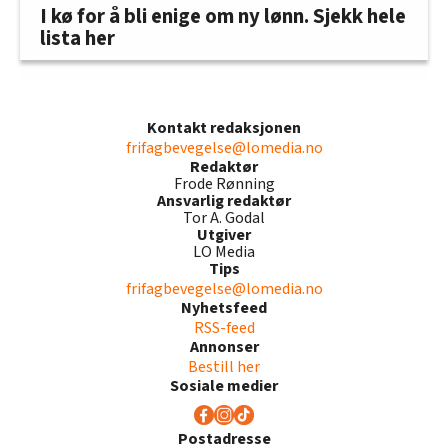
I kø for å bli enige om ny lønn. Sjekk hele
lista her
Kontakt redaksjonen
frifagbevegelse@lomedia.no
Redaktør
Frode Rønning
Ansvarlig redaktør
Tor A. Godal
Utgiver
LO Media
Tips
frifagbevegelse@lomedia.no
Nyhetsfeed
RSS-feed
Annonser
Bestill her
Sosiale medier
Postadresse