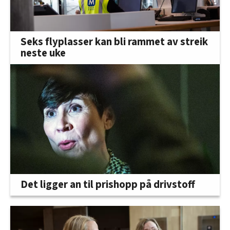
Seks flyplasser kan bli rammet av streik
neste uke
Det ligger an til prishopp på drivstoff