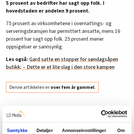
5 prosent av bedrifter har sagt opp folk. I
hovedstaden er andelen 9 prosent.
75 prosent av virksomhetene i overnattings- og
serveringsbransjen har permittert ansatte, mens 16
prosent har sagt opp folk. 25 prosent mener
oppsigelser er sannsynlig.
Les også:
Gard satte en stopper for søndagsåpen
butikk: – Dette er et lite slag i den store kampen
Denne artikkelen er
over fem år gammel
.
helsefagarbeider
Nyheter
arbeidsledig
bygningsarbeider
Samtykke
Detaljer
Annonseinnstillinger
Om