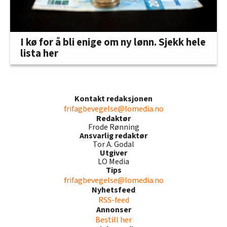
I kø for å bli enige om ny lønn. Sjekk hele
lista her
Kontakt redaksjonen
frifagbevegelse@lomedia.no
Redaktør
Frode Rønning
Ansvarlig redaktør
Tor A. Godal
Utgiver
LO Media
Tips
frifagbevegelse@lomedia.no
Nyhetsfeed
RSS-feed
Annonser
Bestill her