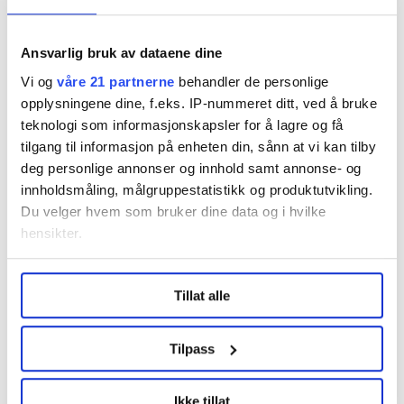
Ansvarlig bruk av dataene dine
Del artikkel
Vi og
våre 21 partnerne
behandler de personlige
opplysningene dine, f.eks. IP-nummeret ditt, ved å bruke
teknologi som informasjonskapsler for å lagre og få
tilgang til informasjon på enheten din, sånn at vi kan tilby
deg personlige annonser og innhold samt annonse- og
Nå:
5
stillingsannonser
innholdsmåling, målgruppestatistikk og produktutvikling.
Du velger hvem som bruker dine data og i hvilke
hensikter.
Under
mer info
kan du lese om hvordan dine personlige
Tillat alle
data behandles og hvordan du kan velge hvordan de skal
brukes. Du kan hele tiden endre eller trekke tilbake ditt
samtykke fra erklæringen om informasjonskapsler.
Tilpass
Regionleder Region Indre Øst
LO Medias publikasjoner frifagbevegelse.no, hk-nytt.no
Fellesforbundet
Ikke tillat