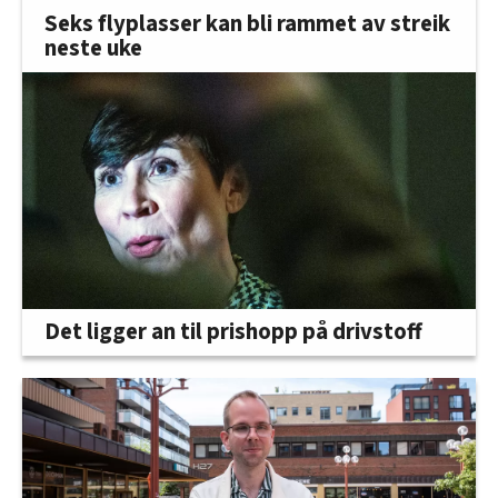
Seks flyplasser kan bli rammet av streik
neste uke
Det ligger an til prishopp på drivstoff