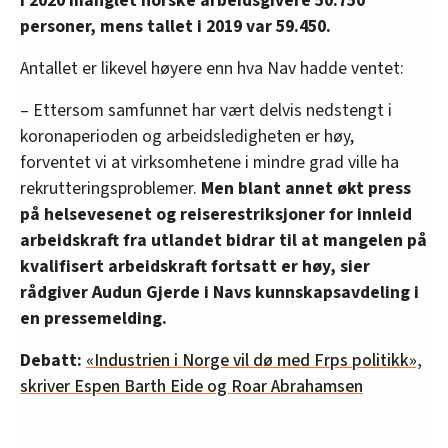
I 2020 manglet norske arbeidsgivere 50.750
personer, mens tallet i 2019 var 59.450.
Antallet er likevel høyere enn hva Nav hadde ventet:
– Ettersom samfunnet har vært delvis nedstengt i
koronaperioden og arbeidsledigheten er høy,
forventet vi at virksomhetene i mindre grad ville ha
rekrutteringsproblemer.
Men blant annet økt press
på helsevesenet og reiserestriksjoner for innleid
arbeidskraft fra utlandet bidrar til at mangelen på
kvalifisert arbeidskraft fortsatt er høy, sier
rådgiver Audun Gjerde i Navs kunnskapsavdeling i
en pressemelding.
Debatt:
«Industrien i Norge vil dø med Frps politikk»,
skriver Espen Barth Eide og Roar Abrahamsen