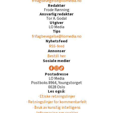
frifagbevegelse@lomedia.no
Redaktør
Frode Rønning
Ansvarlig redaktør
Tor A. Godal
Utgiver
LO Media
Tips
frifagbevegelse@lomedia.no
Nyhetsfeed
RSS-feed
Annonser
Bestill her
Sosiale medier
Postadresse
LO Media
Postboks 8964, Youngstorget
0028 Oslo
Les også:
· Etiske retningslinjer
· Retningslinjer for kommentarfelt
· Bruk av kunstig intelligens