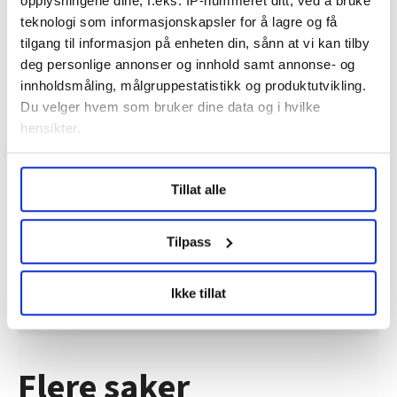
opplysningene dine, f.eks. IP-nummeret ditt, ved å bruke
teknologi som informasjonskapsler for å lagre og få
tilgang til informasjon på enheten din, sånn at vi kan tilby
deg personlige annonser og innhold samt annonse- og
innholdsmåling, målgruppestatistikk og produktutvikling.
Du velger hvem som bruker dine data og i hvilke
hensikter.
Under
mer info
kan du lese om hvordan dine personlige
Regionleder Region Indre Øst
Tillat alle
data behandles og hvordan du kan velge hvordan de skal
Fellesforbundet
brukes. Du kan hele tiden endre eller trekke tilbake ditt
Moelv
samtykke fra erklæringen om informasjonskapsler.
Tilpass
LO Medias publikasjoner frifagbevegelse.no, hk-nytt.no
Ikke tillat
og fontene.no bruker informasjonskapsler (cookies) for å
lære hvordan våre nettsider blir brukt slik at vi tilby
relevant innhold, tilpassede annonser og utarbeide
statistikk.
Flere saker
Vi deler bare informasjon om hvordan du bruker