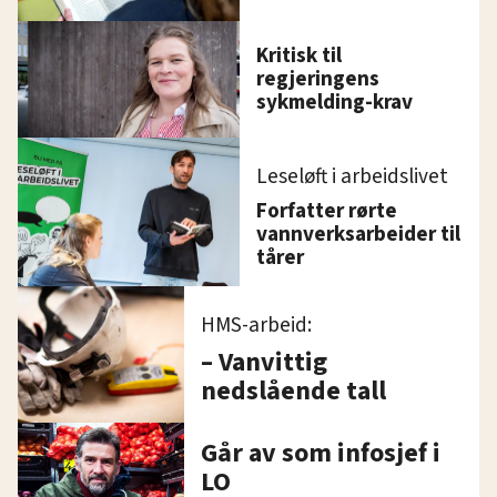
Kritisk til
regjeringens
sykmelding-krav
Leseløft i arbeidslivet
Forfatter rørte
vannverksarbeider til
tårer
HMS-arbeid:
– Vanvittig
nedslående tall
Går av som infosjef i
LO