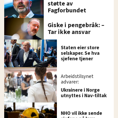
støtte av
Fagforbundet
Giske i pengebråk: –
Tar ikke ansvar
Staten eier store
selskaper. Se hva
sjefene tjener
Arbeidstilsynet
advarer:
Ukrainere i Norge
utnyttes i Nav-tiltak
NHO vil ikke sende