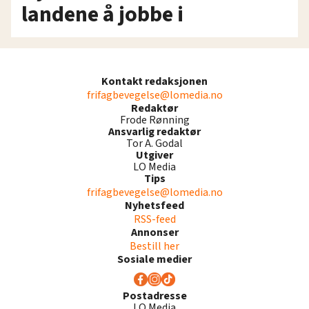
landene å jobbe i
Kontakt redaksjonen
frifagbevegelse@lomedia.no
Redaktør
Frode Rønning
Ansvarlig redaktør
Tor A. Godal
Utgiver
LO Media
Tips
frifagbevegelse@lomedia.no
Nyhetsfeed
RSS-feed
Annonser
Bestill her
Sosiale medier
Postadresse
LO Media