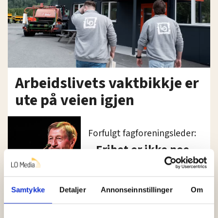
Arbeidslivets vaktbikkje er
ute på veien igjen
Forfulgt fagforeningsleder:
– Frihet er ikke noe
som drysser ned fra
himmelen
Samtykke
Detaljer
Annonseinnstillinger
Om
Se bildene fra pride-
paraden