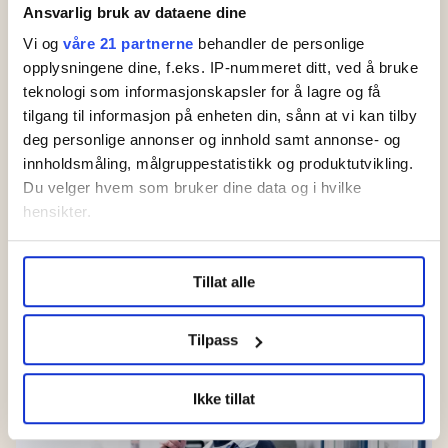
Ansvarlig bruk av dataene dine
Vi og
våre 21 partnerne
behandler de personlige
Isabell fikk jobb i
opplysningene dine, f.eks. IP-nummeret ditt, ved å bruke
varehus fordi KI
pekte på henne
teknologi som informasjonskapsler for å lagre og få
tilgang til informasjon på enheten din, sånn at vi kan tilby
deg personlige annonser og innhold samt annonse- og
Sykehjem testet KI-
innholdsmåling, målgruppestatistikk og produktutvikling.
turnus: – Katastrofalt
Du velger hvem som bruker dine data og i hvilke
hensikter.
Ebola-variant uten
Under
mer info
kan du lese om hvordan dine personlige
kur sprer seg: – Har
Tillat alle
data behandles og hvordan du kan velge hvordan de skal
hørt at folk dør
brukes. Du kan hele tiden endre eller trekke tilbake ditt
samtykke fra erklæringen om informasjonskapsler.
Tilpass
LO Medias publikasjoner frifagbevegelse.no, hk-nytt.no
Ikke tillat
og fontene.no bruker informasjonskapsler (cookies) for å
lære hvordan våre nettsider blir brukt slik at vi tilby