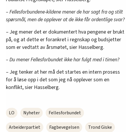
innenfor analyse og annonsering. Disse er angitt i
– Fellesforbundene-kildene mener de har sagt fra og stilt
oversikten lengre ned på denne siden.
spørsmål, men de opplever at de ikke får ordentlige svar?
– Jeg mener det er dokumentert hva pengene er brukt
på, og at dette er forankret i regnskap og budsjetter
som er vedtatt av årsmøtet, sier Hasselberg.
– Du mener Fellesforbundet ikke har fulgt med i timen?
– Jeg tenker at her må det startes en intern prosess
for å løse opp i det som jeg nå opplever som en
konflikt, sier Hasselberg.
LO
Nyheter
Fellesforbundet
Arbeiderpartiet
Fagbevegelsen
Trond Giske