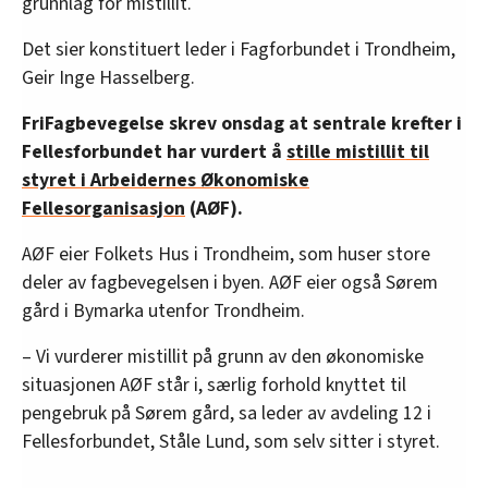
grunnlag for mistillit.
Det sier konstituert leder i Fagforbundet i Trondheim,
Geir Inge Hasselberg.
FriFagbevegelse skrev onsdag at sentrale krefter i
Fellesforbundet har vurdert å
stille mistillit til
styret i Arbeidernes Økonomiske
Fellesorganisasjon
(AØF).
AØF eier Folkets Hus i Trondheim, som huser store
deler av fagbevegelsen i byen. AØF eier også Sørem
gård i Bymarka utenfor Trondheim.
– Vi vurderer mistillit på grunn av den økonomiske
situasjonen AØF står i, særlig forhold knyttet til
pengebruk på Sørem gård, sa leder av avdeling 12 i
Fellesforbundet, Ståle Lund, som selv sitter i styret.