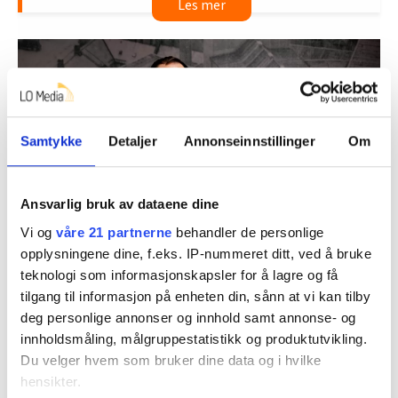
eiendommene Folkets Hus og Sørem gård i
Trondheim.
Det økonomiske resultatet skal gå tilbake til
videreutvikling av eiendommene.
Styres av cirka 40 fagforeninger og
organisasjoner på venstresiden av norsk
Samtykke
Detaljer
Annonseinnstillinger
Om
politikk.
Kilde: Folketshus.org
Ansvarlig bruk av dataene dine
Vi og
våre 21 partnerne
behandler de personlige
opplysningene dine, f.eks. IP-nummeret ditt, ved å bruke
teknologi som informasjonskapsler for å lagre og få
Geir Inge Hasselberg er ikke bekymret for økonomien i AØF.
tilgang til informasjon på enheten din, sånn at vi kan tilby
Martin Guttormsen Slørdal
deg personlige annonser og innhold samt annonse- og
innholdsmåling, målgruppestatistikk og produktutvikling.
Du velger hvem som bruker dine data og i hvilke
– Fornuftig pengebruk
hensikter.