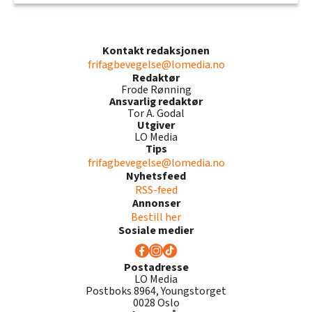
Kontakt redaksjonen
frifagbevegelse@lomedia.no
Redaktør
Frode Rønning
Ansvarlig redaktør
Tor A. Godal
Utgiver
LO Media
Tips
frifagbevegelse@lomedia.no
Nyhetsfeed
RSS-feed
Annonser
Bestill her
Sosiale medier
Postadresse
LO Media
Postboks 8964, Youngstorget
0028 Oslo