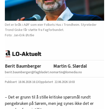
Det er bråk i AØF som eier Folkets Hus i Trondheim. Styreleder
Trond Giske får støtte fra Fagforbundet.
Jan-Erik Østlie
Berit Baumberger
Martin G. Slørdal
berit.baumberger@fagbladet.no
martin@lomedia.no
18.06.2026
16:13
22.06.2026 10:03
– Det er grunn til å stille kritiske spørsmål rundt
pengebruken på Sørem, men jeg synes ikke det er