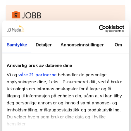
Nå:
4
stillingsannonser
Samtykke
Detaljer
Annonseinnstillinger
Om
Ansvarlig bruk av dataene dine
Vi og
våre 21 partnerne
behandler de personlige
opplysningene dine, f.eks. IP-nummeret ditt, ved å bruke
Regionleder Region Indre Øst
teknologi som informasjonskapsler for å lagre og få
Fellesforbundet
tilgang til informasjon på enheten din, sånn at vi kan tilby
Moelv
deg personlige annonser og innhold samt annonse- og
innholdsmåling, målgruppestatistikk og produktutvikling.
Du velger hvem som bruker dine data og i hvilke
hensikter.