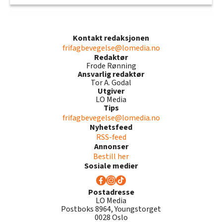
Kontakt redaksjonen
frifagbevegelse@lomedia.no
Redaktør
Frode Rønning
Ansvarlig redaktør
Tor A. Godal
Utgiver
LO Media
Tips
frifagbevegelse@lomedia.no
Nyhetsfeed
RSS-feed
Annonser
Bestill her
Sosiale medier
Postadresse
LO Media
Postboks 8964, Youngstorget
0028 Oslo