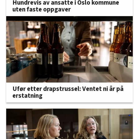
Hundrevis av ansatte i Oslo kommune
uten faste oppgaver
Ufør etter drapstrussel: Ventet ni år på
erstatning