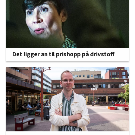
Det ligger an til prishopp på drivstoff