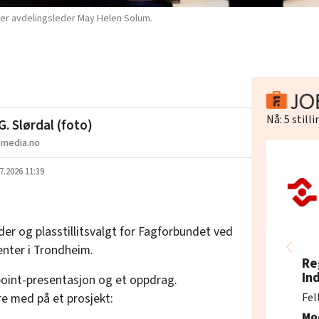
ller avdelingsleder May Helen Solum.
Nå:
5
still
G. Slørdal (foto)
omedia.no
7.2026 11:39
er og plasstillitsvalgt for Fagforbundet ved
enter i Trondheim.
Re
In
rpoint-presentasjon og et oppdrag.
re med på et prosjekt:
Fel
Mo