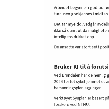
Arbeidet begynner i god tid f
turnusen godkjennes i midten
Det tar mye tid, vedgår avdel
ikke så dumt ut da muligheten 
intelligens dukket opp.
De ansatte var stort sett positi
Bruker KI til å foruts
Ved Brundalen har de nemlig go
2024 testet sykehjemmet et an
bemanningsplanleggingen.
Verktøyet Synplan er basert p
forskere ved NTNU.