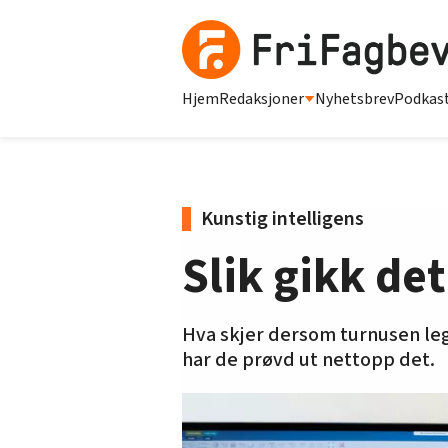
Hjem
Redaksjoner
Nyhetsbrev
Podkas
Kunstig intelligens
Slik gikk de
Hva skjer dersom turnusen le
har de prøvd ut nettopp det.