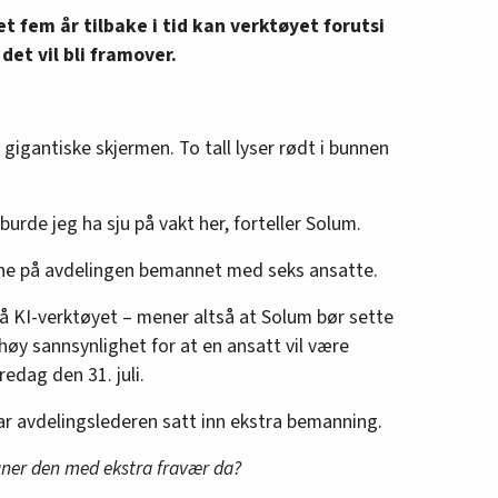
 fem år tilbake i tid kan verktøyet forutsi
et vil bli framover.
igantiske skjermen. To tall lyser rødt i bunnen
urde jeg ha sju på vakt her, forteller Solum.
ne på avdelingen bemannet med seks ansatte.
å KI-verktøyet – mener altså at Solum bør sette
 høy sannsynlighet for at en ansatt vil være
edag den 31. juli.
 har avdelingslederen satt inn ekstra bemanning.
regner den med ekstra fravær da?