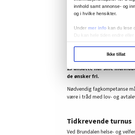
sykemelding, forklarer avdelin
innhold samt annonse- og inn
og i hvilke hensikter.
kolonne.
Grå firkanter viser tildelte va
Under
mer info
kan du lese 
hele ser ut som en gigantisk tet
Du kan hele tiden endre eller
Dag-, kvelds- og nattevakter
LO Medias publikasjoner frif
Ikke tillat
hver eneste vakt er det man
hvordan våre nettsider blir br
Vi deler bare informasjon o
25 ansatte har sine individu
annonsering. Disse er angitt
de ønsker fri.
Nødvendig fagkompetanse må v
være i tråd med lov- og avtale
Tidkrevende turnus
Ved Brundalen helse- og velfer