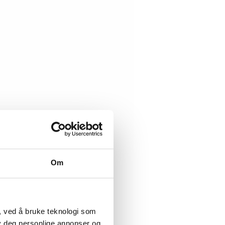
Om
, ved å bruke teknologi som
lby deg personlige annonser og