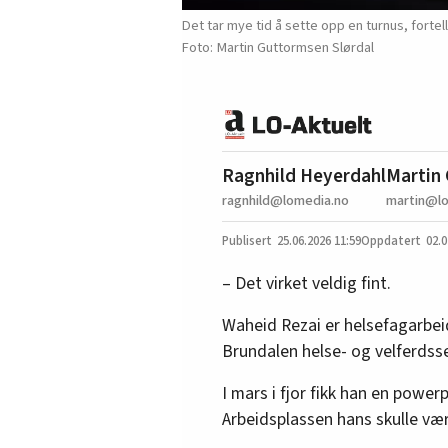
Det tar mye tid å sette opp en turnus, forte
Martin Guttormsen Slørdal
Ragnhild Heyerdahl
Martin 
ragnhild@lomedia.no
martin@l
25.06.2026
11:59
02.0
– Det virket veldig fint.
Waheid Rezai er helsefagarbeid
Brundalen helse- og velferdss
I mars i fjor fikk han en powe
Arbeidsplassen hans skulle væ