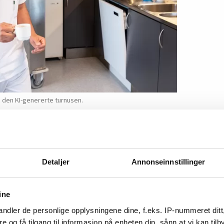
m den KI-genererte turnusen.
Detaljer
Annonseinnstillinger
 avdeling er et puslespill for viderekomne.
n buet PC-skjerm som fyller hele pulten. På
ine
 vakter som er planlagt for sommerukene.
ndler de personlige opplysningene dine, f.eks. IP-nummeret ditt
gen fordi jeg vet at det kommer en gradert
re og få tilgang til informasjon på enheten din, sånn at vi kan ti