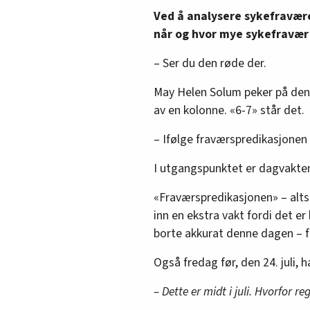
Ved å analysere sykefraværet
når og hvor mye sykefravær d
– Ser du den røde der.
May Helen Solum peker på den g
av en kolonne. «6-7» står det.
– Ifølge fraværspredikasjonen b
I utgangspunktet er dagvakte
«Fraværspredikasjonen» – alts
inn en ekstra vakt fordi det er
borte akkurat denne dagen – fr
Også fredag før, den 24. juli,
– Dette er midt i juli. Hvorfor 