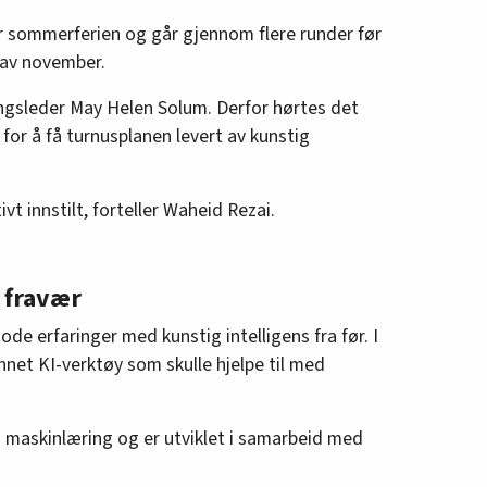
ør sommerferien og går gjennom flere runder før
 av november.
ingsleder May Helen Solum. Derfor hørtes det
for å få turnusplanen levert av kunstig
vt innstilt, forteller Waheid Rezai.
i fravær
de erfaringer med kunstig intelligens fra før. I
net KI-verktøy som skulle hjelpe til med
å maskinlæring og er utviklet i samarbeid med