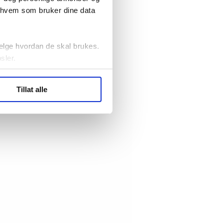
r hvem som bruker dine data
elge hvordan de skal brukes.
sler.
ler (cookies) for å lære
Tillat alle
ide statistikk.
artnere innenfor analyse og