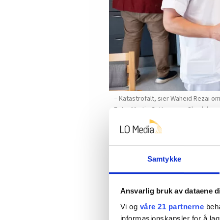
– Katastrofalt, sier Waheid Rezai o
Martin Guttormsen Slørdal
Et enormt puslespill
Samtykke
Å legge en årsturnus for en hel
May Helen Solum sitter foran e
Ansvarlig bruk av dataene d
skjermen vises rad på rad med
Vi og
våre 21 partnerne
beha
– Her har jeg toppet bemannin
informasjonskapsler for å lag