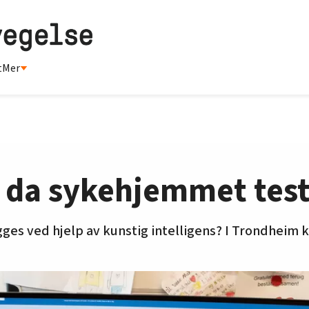
t
Mer
t da sykehjemmet test
gges ved hjelp av kunstig intelligens? I Trondhei