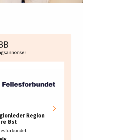
ingsannonser
Hotell- og
restaurantarbeidern
gionleder Region
e i Oslo og Akershus
dre Øst
søker ny kontorlede
lesforbundet
Fellesforbundet avdeling
elv
10